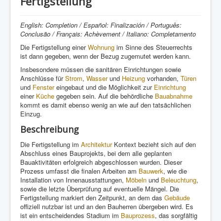
Fertigstellung
English: Completion / Español: Finalización / Português:
Conclusão / Français: Achèvement / Italiano: Completamento
Die Fertigstellung einer
Wohnung
im Sinne des Steuerrechts
ist dann gegeben, wenn der Bezug zugemutet werden kann.
Insbesondere müssen die sanitären Einrichtungen sowie
Anschlüsse für
Strom
,
Wasser
und
Heizung
vorhanden,
Türen
und
Fenster
eingebaut und die Möglichkeit zur
Einrichtung
einer
Küche
gegeben sein. Auf die behördliche
Bauabnahme
kommt es damit ebenso wenig an wie auf den tatsächlichen
Einzug.
Beschreibung
Die Fertigstellung im
Architektur
Kontext bezieht sich auf den
Abschluss eines Bauprojekts, bei dem alle geplanten
Bauaktivitäten erfolgreich abgeschlossen wurden. Dieser
Prozess umfasst die finalen Arbeiten am
Bauwerk
, wie die
Installation von Innenausstattungen,
Möbeln
und
Beleuchtung
,
sowie die letzte Überprüfung auf eventuelle Mängel. Die
Fertigstellung markiert den Zeitpunkt, an dem das
Gebäude
offiziell nutzbar ist und an den Bauherren übergeben wird. Es
ist ein entscheidendes Stadium im
Bauprozess
, das sorgfältig