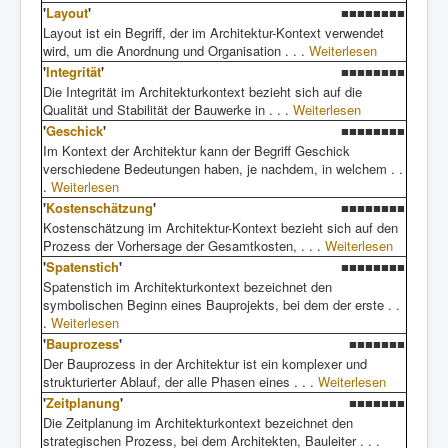
'
Layout
'
■■■■■■■■
Layout ist ein Begriff, der im Architektur-Kontext verwendet
wird, um die Anordnung und Organisation . . .
Weiterlesen
'
Integrität
'
■■■■■■■■
Die Integrität im Architekturkontext bezieht sich auf die
Qualität und Stabilität der Bauwerke in . . .
Weiterlesen
'
Geschick
'
■■■■■■■■
Im Kontext der Architektur kann der Begriff Geschick
verschiedene Bedeutungen haben, je nachdem, in welchem . .
.
Weiterlesen
'
Kostenschätzung
'
■■■■■■■■
Kostenschätzung im Architektur-Kontext bezieht sich auf den
Prozess der Vorhersage der Gesamtkosten, . . .
Weiterlesen
'
Spatenstich
'
■■■■■■■■
Spatenstich im Architekturkontext bezeichnet den
symbolischen Beginn eines Bauprojekts, bei dem der erste . .
.
Weiterlesen
'
Bauprozess
'
■■■■■■■
Der Bauprozess in der Architektur ist ein komplexer und
strukturierter Ablauf, der alle Phasen eines . . .
Weiterlesen
'
Zeitplanung
'
■■■■■■■
Die Zeitplanung im Architekturkontext bezeichnet den
strategischen Prozess, bei dem Architekten, Bauleiter . . .