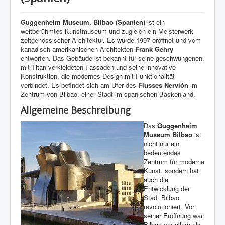
Guggenheim Museum, Bilbao (Spanien)
ist ein
weltberühmtes Kunstmuseum und zugleich ein Meisterwerk
zeitgenössischer Architektur. Es wurde 1997 eröffnet und vom
kanadisch-amerikanischen Architekten
Frank Gehry
entworfen. Das Gebäude ist bekannt für seine geschwungenen,
mit Titan verkleideten Fassaden und seine innovative
Konstruktion, die modernes Design mit Funktionalität
verbindet. Es befindet sich am Ufer des
Flusses Nervión
im
Zentrum von Bilbao, einer Stadt im spanischen Baskenland.
Allgemeine Beschreibung
Das
Guggenheim
Museum Bilbao
ist
nicht nur ein
bedeutendes
Zentrum für moderne
Kunst, sondern hat
auch die
Entwicklung der
Stadt Bilbao
revolutioniert. Vor
seiner Eröffnung war
Bilbao vor allem als