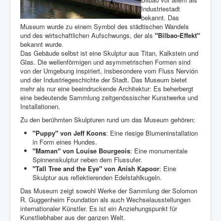
Industriestadt
bekannt. Das
Museum wurde zu einem Symbol des städtischen Wandels
und des wirtschaftlichen Aufschwungs, der als
"Bilbao-Effekt"
bekannt wurde.
Das Gebäude selbst ist eine Skulptur aus Titan, Kalkstein und
Glas. Die wellenförmigen und asymmetrischen Formen sind
von der Umgebung inspiriert, insbesondere vom Fluss Nervión
und der Industriegeschichte der Stadt. Das Museum bietet
mehr als nur eine beeindruckende Architektur: Es beherbergt
eine bedeutende Sammlung zeitgenössischer Kunstwerke und
Installationen.
Zu den berühmten Skulpturen rund um das Museum gehören:
"Puppy" von Jeff Koons
: Eine riesige Blumeninstallation
in Form eines Hundes.
"Maman" von Louise Bourgeois
: Eine monumentale
Spinnenskulptur neben dem Flussufer.
"Tall Tree and the Eye" von Anish Kapoor
: Eine
Skulptur aus reflektierenden Edelstahlkugeln.
Das Museum zeigt sowohl Werke der Sammlung der Solomon
R. Guggenheim Foundation als auch Wechselausstellungen
internationaler Künstler. Es ist ein Anziehungspunkt für
Kunstliebhaber aus der ganzen Welt.