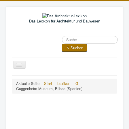
Das Lexikon für Architektur und Bauwesen
Suche
im
Architektur-
Suchen
Lexikon
Toggle
Navigation
A
•
B
•
C
•
D
•
E
•
F
•
Aktuelle Seite:
Start
Lexikon
G
G
•
H
•
I
•
J
•
K
•
L
•
M
•
N
•
O
•
P
•
Q
•
Guggenheim Museum, Bilbao (Spanien)
R
•
S
•
T
•
U
•
V
•
W
•
X
•
Y
•
Z