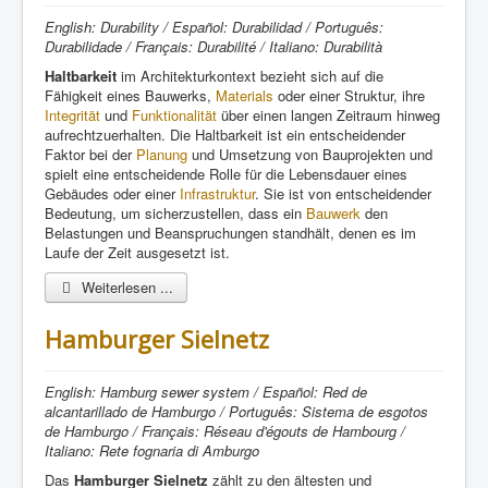
English: Durability / Español: Durabilidad / Português:
Durabilidade / Français: Durabilité / Italiano: Durabilità
Haltbarkeit
im Architekturkontext bezieht sich auf die
Fähigkeit eines Bauwerks,
Materials
oder einer Struktur, ihre
Integrität
und
Funktionalität
über einen langen Zeitraum hinweg
aufrechtzuerhalten. Die Haltbarkeit ist ein entscheidender
Faktor bei der
Planung
und Umsetzung von Bauprojekten und
spielt eine entscheidende Rolle für die Lebensdauer eines
Gebäudes oder einer
Infrastruktur
. Sie ist von entscheidender
Bedeutung, um sicherzustellen, dass ein
Bauwerk
den
Belastungen und Beanspruchungen standhält, denen es im
Laufe der Zeit ausgesetzt ist.
Weiterlesen ...
Hamburger Sielnetz
English: Hamburg sewer system / Español: Red de
alcantarillado de Hamburgo / Português: Sistema de esgotos
de Hamburgo / Français: Réseau d'égouts de Hambourg /
Italiano: Rete fognaria di Amburgo
Das
Hamburger Sielnetz
zählt zu den ältesten und