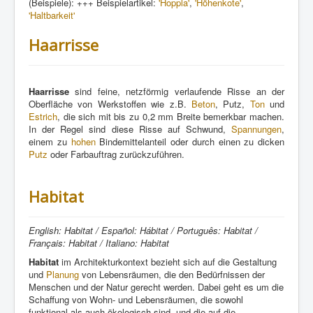
(Beispiele): +++ Beispielartikel:
'Hoppla'
,
'Höhenkote'
,
'Haltbarkeit'
Haarrisse
Haarrisse
sind feine, netzförmig verlaufende Risse an der
Oberfläche von Werkstoffen wie z.B.
Beton
, Putz,
Ton
und
Estrich
, die sich mit bis zu 0,2 mm Breite bemerkbar machen.
In der Regel sind diese Risse auf Schwund,
Spannungen
,
einem zu
hohen
Bindemittelanteil oder durch einen zu dicken
Putz
oder Farbauftrag zurückzuführen.
Habitat
English: Habitat / Español: Hábitat / Português: Habitat /
Français: Habitat / Italiano: Habitat
Habitat
im Architekturkontext bezieht sich auf die Gestaltung
und
Planung
von Lebensräumen, die den Bedürfnissen der
Menschen und der Natur gerecht werden. Dabei geht es um die
Schaffung von Wohn- und Lebensräumen, die sowohl
funktional als auch ökologisch sind, und die auf die