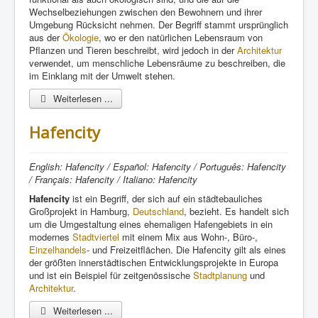
Wechselbeziehungen zwischen den Bewohnern und ihrer
Umgebung Rücksicht nehmen. Der Begriff stammt ursprünglich
aus der
Ökologie
, wo er den natürlichen Lebensraum von
Pflanzen und Tieren beschreibt, wird jedoch in der
Architektur
verwendet, um menschliche Lebensräume zu beschreiben, die
im Einklang mit der Umwelt stehen.
Weiterlesen ...
Hafencity
English: Hafencity / Español: Hafencity / Português: Hafencity
/ Français: Hafencity / Italiano: Hafencity
Hafencity
ist ein Begriff, der sich auf ein städtebauliches
Großprojekt in Hamburg,
Deutschland
, bezieht. Es handelt sich
um die Umgestaltung eines ehemaligen Hafengebiets in ein
modernes
Stadtviertel
mit einem Mix aus Wohn-, Büro-,
Einzelhandels
- und Freizeitflächen. Die Hafencity gilt als eines
der größten innerstädtischen Entwicklungsprojekte in Europa
und ist ein Beispiel für zeitgenössische
Stadtplanung
und
Architektur
.
Weiterlesen ...