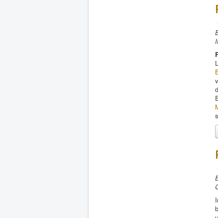
E
I
L
E
M
s
b