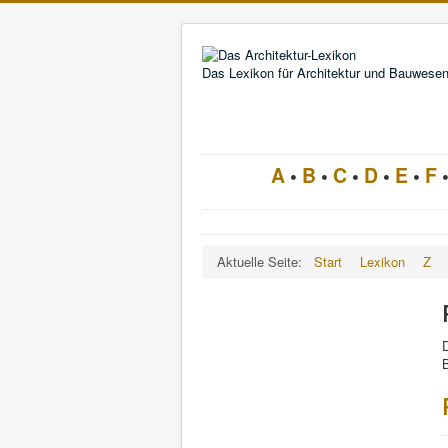
Das Lexikon für Architektur und Bauwese
A
•
B
•
C
•
D
•
E
•
F
Aktuelle Seite:
Start
Lexikon
Z
D
B