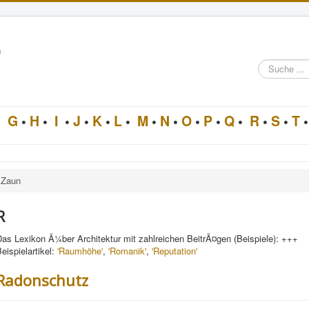
n
Suche
im
Architektur-
Lexikon
•
G
•
H
•
I
•
J
•
K
•
L
•
M
•
N
•
O
•
P
•
Q
•
R
•
S
•
T
•
Zaun
R
as Lexikon Ã¼ber Architektur mit zahlreichen BeitrÃ¤gen (Beispiele): +++
eispielartikel:
'Raumhöhe'
,
'Romanik'
,
'Reputation'
Radonschutz