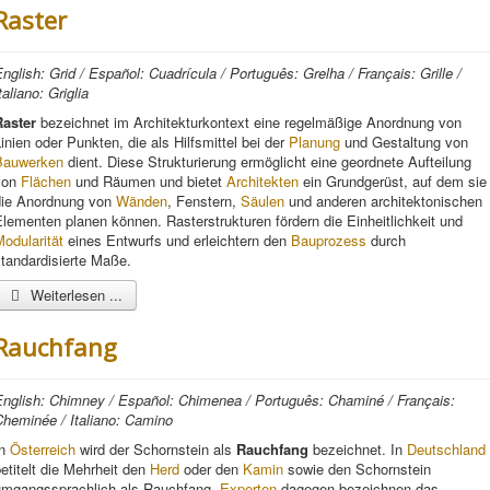
Raster
nglish: Grid / Español: Cuadrícula / Português: Grelha / Français: Grille /
taliano: Griglia
Raster
bezeichnet im Architekturkontext eine regelmäßige Anordnung von
inien oder Punkten, die als Hilfsmittel bei der
Planung
und Gestaltung von
Bauwerken
dient. Diese Strukturierung ermöglicht eine geordnete Aufteilung
von
Flächen
und Räumen und bietet
Architekten
ein Grundgerüst, auf dem sie
die Anordnung von
Wänden
, Fenstern,
Säulen
und anderen architektonischen
lementen planen können. Rasterstrukturen fördern die Einheitlichkeit und
odularität
eines Entwurfs und erleichtern den
Bauprozess
durch
tandardisierte Maße.
Weiterlesen ...
Rauchfang
English: Chimney / Español: Chimenea / Português: Chaminé / Français:
Cheminée / Italiano: Camino
In
Österreich
wird der Schornstein als
Rauchfang
bezeichnet. In
Deutschland
etitelt die Mehrheit den
Herd
oder den
Kamin
sowie den Schornstein
umgangssprachlich als Rauchfang.
Experten
dagegen bezeichnen das