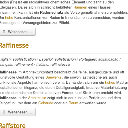
Radon (Rn) ist ein radioaktives chemisches Element und zählt zu den
delgasen. Da es sich in schlecht belüfteten
Räumen
eines Hauses
ansammeln kann, ist ein
Radonschutz
als Vorsorgemaßnahme zu empfehlen.
Um
hohe
Konzentrationen von Radon in Innenräumen zu vermeiden, werden
essungen in Vorsorgegebieten zur Pflicht.
Weiterlesen ...
Raffinesse
nglish: sophistication / Español: sofisticación / Português: sofisticação /
rançais: raffinement / Italiano: raffinatezza
Raffinesse
im Architekturkontext beschreibt die feine, ausgeklügelte und oft
kunstvolle Gestaltung eines
Bauwerks
, die sowohl ästhetische als auch
funktionale Aspekte harmonisch vereint. Es handelt sich um ein
hohes
Maß a
estalterischer Eleganz, die durch Detailgenauigkeit, kreative Materialnutzung
und die durchdachte Kombination von Formen und Strukturen erreicht wird.
Raffinesse
in der
Architektur
zeigt sich in der subtilen Perfektion und dem
Feingefühl, mit dem ein
Gebäude
oder ein
Raum
entworfen wurde.
Weiterlesen ...
Raffstore