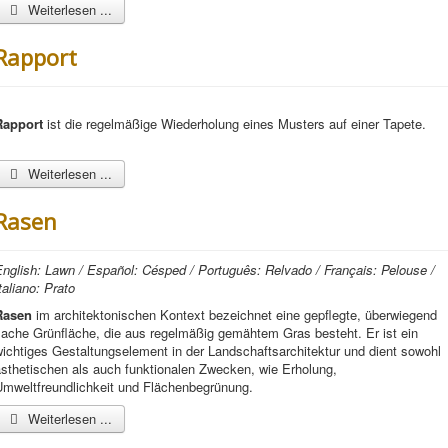
Weiterlesen ...
Rapport
Rapport
ist die regelmäßige Wiederholung eines Musters auf einer Tapete.
Weiterlesen ...
Rasen
nglish: Lawn / Español: Césped / Português: Relvado / Français: Pelouse /
taliano: Prato
Rasen
im architektonischen Kontext bezeichnet eine gepflegte, überwiegend
lache Grünfläche, die aus regelmäßig gemähtem Gras besteht. Er ist ein
ichtiges Gestaltungselement in der Landschaftsarchitektur und dient sowohl
ästhetischen als auch funktionalen Zwecken, wie Erholung,
Umweltfreundlichkeit und Flächenbegrünung.
Weiterlesen ...