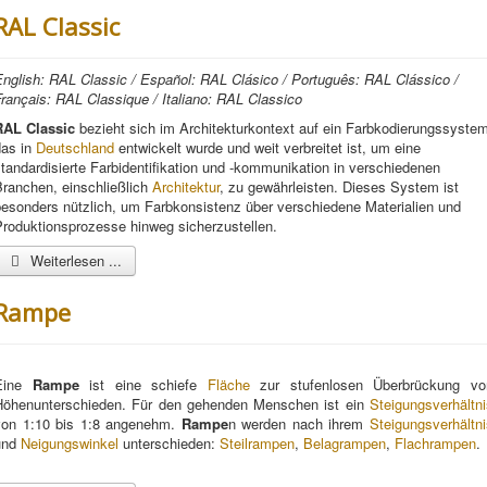
RAL Classic
English: RAL Classic / Español: RAL Clásico / Português: RAL Clássico /
rançais: RAL Classique / Italiano: RAL Classico
RAL Classic
bezieht sich im Architekturkontext auf ein Farbkodierungssystem
das in
Deutschland
entwickelt wurde und weit verbreitet ist, um eine
tandardisierte Farbidentifikation und -kommunikation in verschiedenen
Branchen, einschließlich
Architektur
, zu gewährleisten. Dieses System ist
besonders nützlich, um Farbkonsistenz über verschiedene Materialien und
Produktionsprozesse hinweg sicherzustellen.
Weiterlesen ...
Rampe
Eine
Rampe
ist eine schiefe
Fläche
zur stufenlosen Überbrückung vo
Höhenunterschieden. Für den gehenden Menschen ist ein
Steigungsverhältni
von 1:10 bis 1:8 angenehm.
Rampe
n werden nach ihrem
Steigungsverhältn
und
Neigungswinkel
unterschieden:
Steilrampen
,
Belagrampen
,
Flachrampen
.