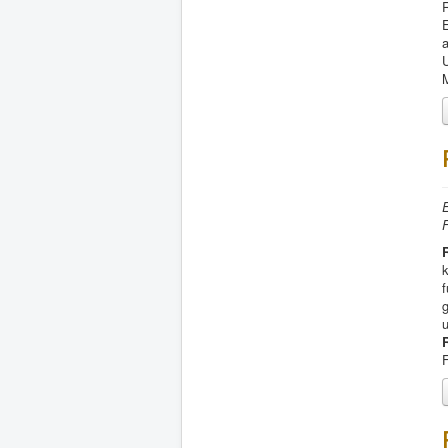
E
M
E
F
g