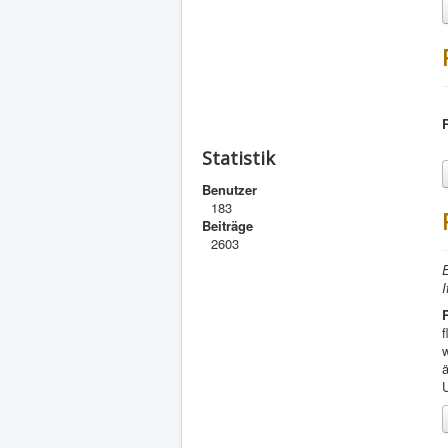
Statistik
Benutzer
183
Beiträge
2603
E
I
f
w