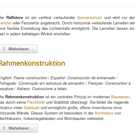
Der
Raffstore
ist ein vertikal verlaufender
Sonnenschutz
und wird vor de
Fenster
oder Fenstertür angebracht. Durch horizontal verlaufende Lamellen wi
ine flexible Einstellung des Lichteinfalls ermöglicht. Die Lamellen lassen si
ast in jedem beliebigen Winkel einstellen.
Weiterlesen ...
Rahmenkonstruktion
nglish: Frame construction / Español: Construcción de entramado /
Português: Construção em estrutura de armazém / Français: Construction à
ssature / Italiano: Costruzione a telaio
Die
Rahmenkonstruktion
ist ein zentrales Prinzip im modernen
Bauwesen
,
das durch seine
Flexibilität
und Stabilität überzeugt. Sie bildet die tragende
truktur vieler
Gebäude
und ermöglicht große, offene Innenräume ohne
stützende Wände. Dieses System ist besonders in der
Architektur
von
Hochhäusern, Industriegebäuden und Wohnbauten verbreitet.
Weiterlesen ...