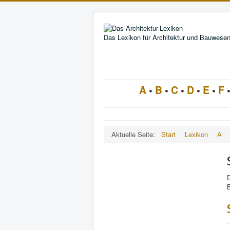
Das Lexikon für Architektur und Bauwese
A
•
B
•
C
•
D
•
E
•
F
Aktuelle Seite:
Start
Lexikon
A
D
B