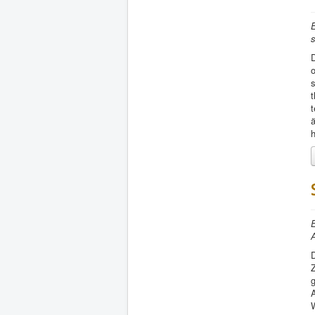
E
s
o
s
t
h
E
A
Z
g
A
W