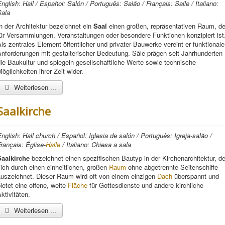
nglish: Hall / Español: Salón / Português: Salão / Français: Salle / Italiano:
Sala
n der Architektur bezeichnet ein
Saal
einen großen, repräsentativen Raum, de
ür Versammlungen, Veranstaltungen oder besondere Funktionen konzipiert ist
ls zentrales Element öffentlicher und privater Bauwerke vereint er funktionale
nforderungen mit gestalterischer Bedeutung. Säle prägen seit Jahrhunderten
ie Baukultur und spiegeln gesellschaftliche Werte sowie technische
öglichkeiten ihrer Zeit wider.
Weiterlesen ...
Saalkirche
nglish: Hall church / Español: Iglesia de salón / Português: Igreja-salão /
rançais: Église-
Halle
/ Italiano: Chiesa a sala
Saalkirche
bezeichnet einen spezifischen Bautyp in der Kirchenarchitektur, de
ich durch einen einheitlichen, großen
Raum
ohne abgetrennte Seitenschiffe
auszeichnet. Dieser Raum wird oft von einem einzigen
Dach
überspannt und
ietet eine offene, weite
Fläche
für Gottesdienste und andere kirchliche
ktivitäten.
Weiterlesen ...