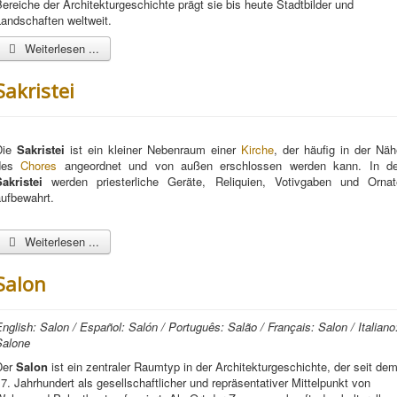
ereiche der Architekturgeschichte prägt sie bis heute Stadtbilder und
andschaften weltweit.
Weiterlesen ...
Sakristei
Die
Sakristei
ist ein kleiner Nebenraum einer
Kirche
, der häufig in der Näh
des
Chores
angeordnet und von außen erschlossen werden kann. In de
Sakristei
werden priesterliche Geräte, Reliquien, Votivgaben und Ornat
aufbewahrt.
Weiterlesen ...
Salon
nglish: Salon / Español: Salón / Português: Salão / Français: Salon / Italiano
Salone
Der
Salon
ist ein zentraler Raumtyp in der Architekturgeschichte, der seit de
7. Jahrhundert als gesellschaftlicher und repräsentativer Mittelpunkt von