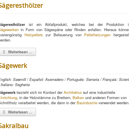
Sägeresthölzer
Sägeresthölzer
ist ein Abfallprodukt, welches bei der Produktion i
Sägewerken
in Form von Sägespäne oder Rinden anfallen. Hieraus könne
kostengünstig
Holzpellets
zur Befeuerung von
Pelletheizungen
hergestell
werden.
Weiterlesen ...
Sägewerk
nglish: Sawmill / Español: Aserradero / Português: Serraria / Français: Scieri
 Italiano: Segheria
Sägewerk
bezieht sich im Kontext der
Architektur
auf eine industrielle
inrichtung
, in der Holzstämme zu Brettern,
Balken
und anderen Formen von
chnittholz verarbeitet werden, die dann in der
Bauindustrie
verwendet werden
Weiterlesen ...
Sakralbau