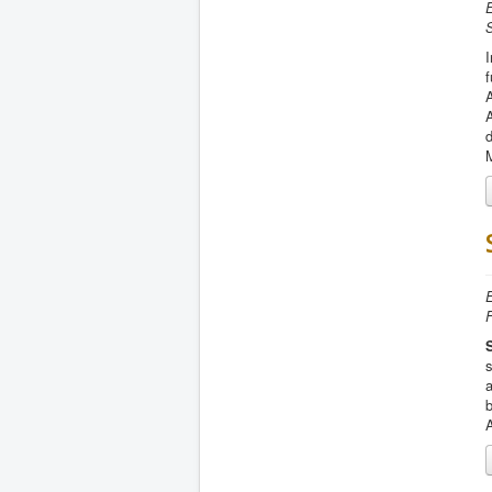
E
I
f
A
A
d
M
E
F
s
b
A