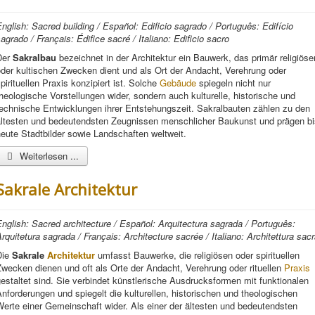
nglish: Sacred building / Español: Edificio sagrado / Português: Edifício
agrado / Français: Édifice sacré / Italiano: Edificio sacro
Der
Sakralbau
bezeichnet in der Architektur ein Bauwerk, das primär religiöse
der kultischen Zwecken dient und als Ort der Andacht, Verehrung oder
pirituellen Praxis konzipiert ist. Solche
Gebäude
spiegeln nicht nur
heologische Vorstellungen wider, sondern auch kulturelle, historische und
technische Entwicklungen ihrer Entstehungszeit. Sakralbauten zählen zu den
ältesten und bedeutendsten Zeugnissen menschlicher Baukunst und prägen bi
eute Stadtbilder sowie Landschaften weltweit.
Weiterlesen ...
Sakrale Architektur
nglish: Sacred architecture / Español: Arquitectura sagrada / Português:
rquitetura sagrada / Français: Architecture sacrée / Italiano: Architettura sac
Die
Sakrale
Architektur
umfasst Bauwerke, die religiösen oder spirituellen
wecken dienen und oft als Orte der Andacht, Verehrung oder rituellen
Praxis
estaltet sind. Sie verbindet künstlerische Ausdrucksformen mit funktionalen
nforderungen und spiegelt die kulturellen, historischen und theologischen
erte einer Gemeinschaft wider. Als einer der ältesten und bedeutendsten