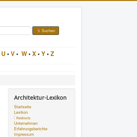
Suchen
U
•
V
•
W
•
X
•
Y
•
Z
Architektur-Lexikon
Startseite
Lexikon
Redirects
Unternehmen
Erfahrungsberichte
Impressum