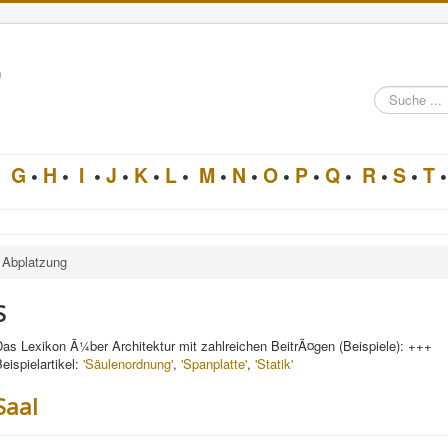
n
Suche
im
Architektur-
Lexikon
•
G
•
H
•
I
•
J
•
K
•
L
•
M
•
N
•
O
•
P
•
Q
•
R
•
S
•
T
•
Abplatzung
S
as Lexikon Ã¼ber Architektur mit zahlreichen BeitrÃ¤gen (Beispiele): +++
eispielartikel:
'Säulenordnung'
,
'Spanplatte'
,
'Statik'
Saal