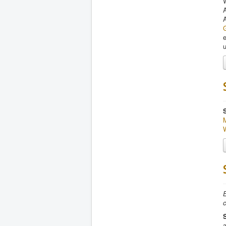
W
A
A
E
c