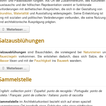
ohn- und Palastbauten fungiert. Als Ort der Zusammenkunft, des kulturellen
ustauschs und der höfischen Repräsentation vereint er funktionale
nforderungen mit ästhetischen Ansprüchen, die sich in der Gestaltung von
Grundriss
,
Materialität
und Ausstattung widerspiegeln. Seine Entwicklung ist
eng mit sozialen und politischen Veränderungen verbunden, die seine Nutzung
und architektonische Ausprägung prägten.
Weiterlesen ...
Salzausblühungen
Salzausblühungen
sind Bauschäden, die vorwiegend bei
Natursteinen
un
Mauerziegeln
vorkommen. Sie entstehen dadurch, dass sich Salze, die i
Wasser
lösen und mit der
Feuchtigkeit
ins
Bauwerk
wandern.
Weiterlesen ...
Sammelstelle
nglish: collection point / Español: punto de recogida / Português: ponto de
oleta / Français: point de collecte / Italiano: punto di raccolta
Sammelstelle
im Architekturkontext bezieht sich auf einen speziell
ausgewiesenen Ort innerhalb eines Gebäudes oder einer städtischen