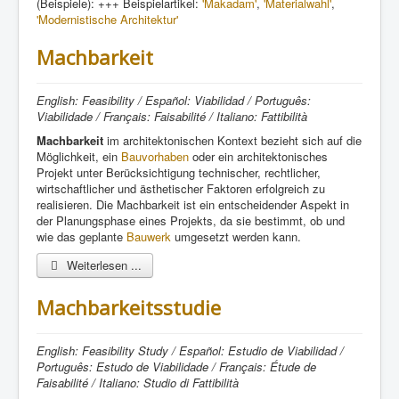
(Beispiele): +++ Beispielartikel:
'Makadam'
,
'Materialwahl'
,
'Modernistische Architektur'
Machbarkeit
English: Feasibility / Español: Viabilidad / Português:
Viabilidade / Français: Faisabilité / Italiano: Fattibilità
Machbarkeit
im architektonischen Kontext bezieht sich auf die
Möglichkeit, ein
Bauvorhaben
oder ein architektonisches
Projekt unter Berücksichtigung technischer, rechtlicher,
wirtschaftlicher und ästhetischer Faktoren erfolgreich zu
realisieren. Die Machbarkeit ist ein entscheidender Aspekt in
der Planungsphase eines Projekts, da sie bestimmt, ob und
wie das geplante
Bauwerk
umgesetzt werden kann.
Weiterlesen ...
Machbarkeitsstudie
English: Feasibility Study / Español: Estudio de Viabilidad /
Português: Estudo de Viabilidade / Français: Étude de
Faisabilité / Italiano: Studio di Fattibilità