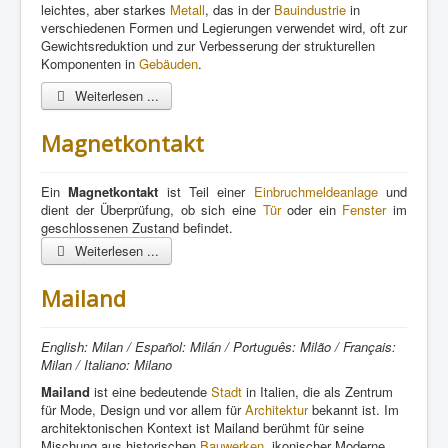
leichtes, aber starkes
Metall
, das in der
Bauindustrie
in
verschiedenen Formen und Legierungen verwendet wird, oft zur
Gewichtsreduktion und zur Verbesserung der strukturellen
Komponenten in
Gebäuden
.
Weiterlesen ...
Magnetkontakt
Ein
Magnetkontakt
ist Teil einer
Einbruchmeldeanlage
und
dient der Überprüfung, ob sich eine
Tür
oder ein
Fenster
im
geschlossenen Zustand befindet.
Weiterlesen ...
Mailand
English: Milan / Español: Milán / Português: Milão / Français:
Milan / Italiano: Milano
Mailand
ist eine bedeutende
Stadt
in Italien, die als Zentrum
für Mode, Design und vor allem für
Architektur
bekannt ist. Im
architektonischen Kontext ist Mailand berühmt für seine
Mischung aus historischen
Bauwerken
, ikonischer Moderne