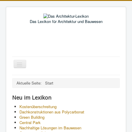
Das Lexikon für Architektur und Bauwesen
Toggle
Navigation
A
•
B
•
C
•
D
•
E
•
F
•
Aktuelle Seite:
Start
G
•
H
•
I
•
J
•
K
•
L
•
M
•
N
•
O
•
P
•
Q
•
R
•
S
•
T
•
U
•
V
•
W
•
X
•
Y
•
Z
Neu im Lexikon
Kostenüberschreitung
Dachkonstruktionen aus Polycarbonat
Green Building
Central Park
Nachhaltige Lösungen im Bauwesen