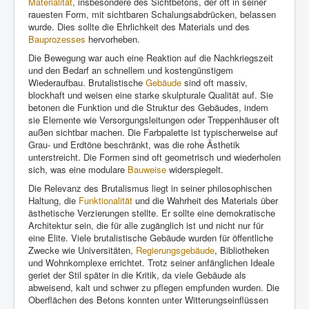
Materialität
, insbesondere des Sichtbetons, der oft in seiner
rauesten Form, mit sichtbaren Schalungsabdrücken, belassen
wurde. Dies sollte die Ehrlichkeit des Materials und des
Bauprozesses
hervorheben.
Die Bewegung war auch eine Reaktion auf die Nachkriegszeit
und den Bedarf an schnellem und kostengünstigem
Wiederaufbau. Brutalistische
Gebäude
sind oft massiv,
blockhaft und weisen eine starke skulpturale Qualität auf. Sie
betonen die Funktion und die Struktur des Gebäudes, indem
sie Elemente wie Versorgungsleitungen oder Treppenhäuser oft
außen sichtbar machen. Die Farbpalette ist typischerweise auf
Grau- und Erdtöne beschränkt, was die rohe Ästhetik
unterstreicht. Die Formen sind oft geometrisch und wiederholen
sich, was eine modulare
Bauweise
widerspiegelt.
Die Relevanz des Brutalismus liegt in seiner philosophischen
Haltung, die
Funktionalität
und die Wahrheit des Materials über
ästhetische Verzierungen stellte. Er sollte eine demokratische
Architektur sein, die für alle zugänglich ist und nicht nur für
eine Elite. Viele brutalistische Gebäude wurden für öffentliche
Zwecke wie Universitäten,
Regierungsgebäude
, Bibliotheken
und Wohnkomplexe errichtet. Trotz seiner anfänglichen Ideale
geriet der Stil später in die Kritik, da viele Gebäude als
abweisend, kalt und schwer zu pflegen empfunden wurden. Die
Oberflächen des Betons konnten unter Witterungseinflüssen