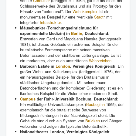
von Le
Corbusier
(fertiggestellt 1952), gilt sie als eines der
Schlüsselwerke des Brutalismus und als Prototyp für den
Einsatz von "béton brut". Der
Wohnkomplex
ist ein
monumentales Beispiel für eine "vertikale
Stadt
" mit
integrierter
Infrastruktur
.
Mäusebunker (Forschungseinrichtung für
experimentelle Medizin) in
Berlin
, Deutschland
:
Entworfen von Gerd und Magdalena Hänska (fertiggestellt
1981), ist dieses Gebäude ein extremes Beispiel für die
brutalistische Formensprache mit seinen massiven
Betonfassaden und der sichtbaren Lüftungsanlage. Es ist
ein markantes, aber auch umstrittenes
Wahrzeichen
.
Barbican Estate in
London
, Vereinigtes Königreich
: Ein
großer Wohn- und Kulturkomplex (fertiggestellt 1976), der
ein herausragendes Beispiel für den Brutalismus in
städtischer Umgebung darstellt. Mit seinen rauen
Betonoberflächen und der komplexen Gliederung ist es ein
ikonisches Beispiel für die Vision einer modernen Stadt.
Campus
der Ruhr-Universität Bochum, Deutschland
:
Ein weitläufiger Universitätskomplex (
Baubeginn
1965), der
exemplarisch für die brutalistische Bauweise von
Bildungseinrichtungen in der Nachkriegszeit steht. Die
Gebäude sind durch ein System von
Brücken
und Gängen
verbunden und zeigen die typische Betonästhetik.
Nationaltheater London, Vereinigtes Königreich
: