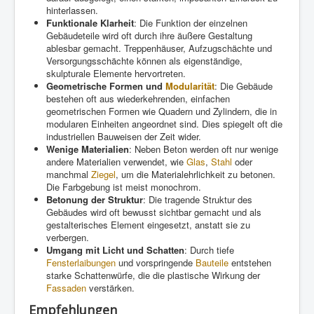
hinterlassen.
Funktionale Klarheit
: Die Funktion der einzelnen
Gebäudeteile wird oft durch ihre äußere Gestaltung
ablesbar gemacht. Treppenhäuser, Aufzugschächte und
Versorgungsschächte können als eigenständige,
skulpturale Elemente hervortreten.
Geometrische Formen und
Modularität
: Die Gebäude
bestehen oft aus wiederkehrenden, einfachen
geometrischen Formen wie Quadern und Zylindern, die in
modularen Einheiten angeordnet sind. Dies spiegelt oft die
industriellen Bauweisen der Zeit wider.
Wenige Materialien
: Neben Beton werden oft nur wenige
andere Materialien verwendet, wie
Glas
,
Stahl
oder
manchmal
Ziegel
, um die Materialehrlichkeit zu betonen.
Die Farbgebung ist meist monochrom.
Betonung der Struktur
: Die tragende Struktur des
Gebäudes wird oft bewusst sichtbar gemacht und als
gestalterisches Element eingesetzt, anstatt sie zu
verbergen.
Umgang mit Licht und Schatten
: Durch tiefe
Fensterlaibungen
und vorspringende
Bauteile
entstehen
starke Schattenwürfe, die die plastische Wirkung der
Fassaden
verstärken.
Empfehlungen