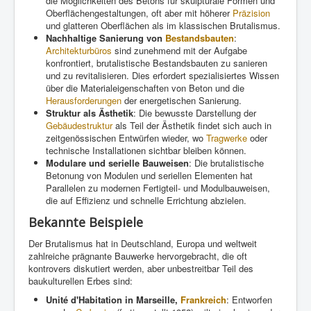
die Möglichkeiten des Betons für skulpturale Formen und
Oberflächengestaltungen, oft aber mit höherer
Präzision
und glatteren Oberflächen als im klassischen Brutalismus.
Nachhaltige Sanierung von
Bestandsbauten
:
Architekturbüros
sind zunehmend mit der Aufgabe
konfrontiert, brutalistische Bestandsbauten zu sanieren
und zu revitalisieren. Dies erfordert spezialisiertes Wissen
über die Materialeigenschaften von Beton und die
Herausforderungen
der energetischen Sanierung.
Struktur als Ästhetik
: Die bewusste Darstellung der
Gebäudestruktur
als Teil der Ästhetik findet sich auch in
zeitgenössischen Entwürfen wieder, wo
Tragwerke
oder
technische Installationen sichtbar bleiben können.
Modulare und serielle Bauweisen
: Die brutalistische
Betonung von Modulen und seriellen Elementen hat
Parallelen zu modernen Fertigteil- und Modulbauweisen,
die auf Effizienz und schnelle Errichtung abzielen.
Bekannte Beispiele
Der Brutalismus hat in Deutschland, Europa und weltweit
zahlreiche prägnante Bauwerke hervorgebracht, die oft
kontrovers diskutiert werden, aber unbestreitbar Teil des
baukulturellen Erbes sind:
Unité d'Habitation in Marseille,
Frankreich
: Entworfen