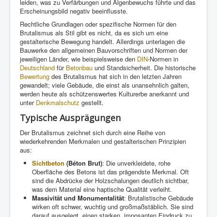
leiden, was zu Verfärbungen und Algenbewuchs führte und das
Erscheinungsbild negativ beeinflusste.
Rechtliche Grundlagen oder spezifische Normen für den
Brutalismus als Stil gibt es nicht, da es sich um eine
gestalterische Bewegung handelt. Allerdings unterlagen die
Bauwerke den allgemeinen Bauvorschriften und Normen der
jeweiligen Länder, wie beispielsweise den
DIN
-Normen in
Deutschland
für
Betonbau
und Standsicherheit. Die historische
Bewertung
des Brutalismus hat sich in den letzten Jahren
gewandelt; viele Gebäude, die einst als unansehnlich galten,
werden heute als schützenswertes Kulturerbe anerkannt und
unter
Denkmalschutz
gestellt.
Typische Ausprägungen
Der Brutalismus zeichnet sich durch eine Reihe von
wiederkehrenden Merkmalen und gestalterischen Prinzipien
aus:
Sichtbeton
(Béton Brut)
: Die unverkleidete, rohe
Oberfläche des Betons ist das prägendste Merkmal. Oft
sind die Abdrücke der Holzschalungen deutlich sichtbar,
was dem Material eine haptische Qualität verleiht.
Massivität und Monumentalität
: Brutalistische Gebäude
wirken oft schwer, wuchtig und großmaßstäblich. Sie sind
darauf ausgelegt, einen starken, imposanten Eindruck zu