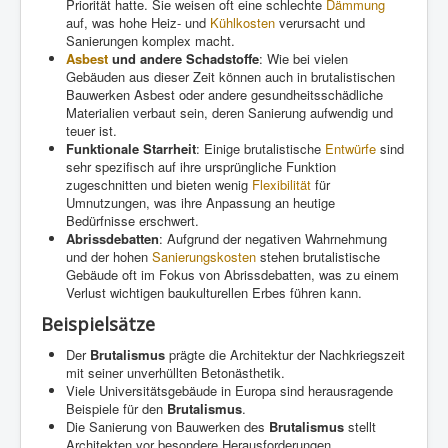
Priorität hatte. Sie weisen oft eine schlechte
Dämmung
auf, was hohe Heiz- und
Kühlkosten
verursacht und
Sanierungen komplex macht.
Asbest
und andere Schadstoffe
: Wie bei vielen
Gebäuden aus dieser Zeit können auch in brutalistischen
Bauwerken Asbest oder andere gesundheitsschädliche
Materialien verbaut sein, deren Sanierung aufwendig und
teuer ist.
Funktionale Starrheit
: Einige brutalistische
Entwürfe
sind
sehr spezifisch auf ihre ursprüngliche Funktion
zugeschnitten und bieten wenig
Flexibilität
für
Umnutzungen, was ihre Anpassung an heutige
Bedürfnisse erschwert.
Abrissdebatten
: Aufgrund der negativen Wahrnehmung
und der hohen
Sanierungskosten
stehen brutalistische
Gebäude oft im Fokus von Abrissdebatten, was zu einem
Verlust wichtigen baukulturellen Erbes führen kann.
Beispielsätze
Der
Brutalismus
prägte die Architektur der Nachkriegszeit
mit seiner unverhüllten Betonästhetik.
Viele Universitätsgebäude in Europa sind herausragende
Beispiele für den
Brutalismus
.
Die Sanierung von Bauwerken des
Brutalismus
stellt
Architekten vor besondere Herausforderungen.