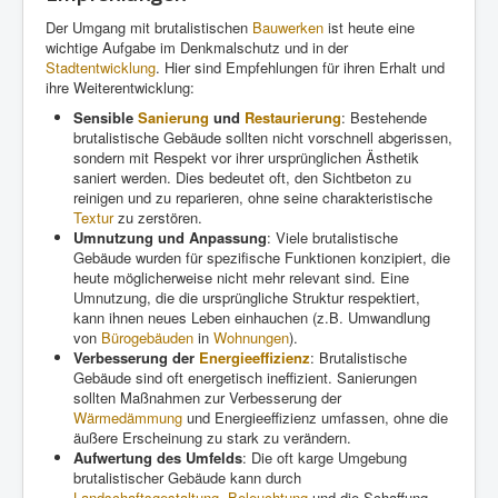
Der Umgang mit brutalistischen
Bauwerken
ist heute eine
wichtige Aufgabe im Denkmalschutz und in der
Stadtentwicklung
. Hier sind Empfehlungen für ihren Erhalt und
ihre Weiterentwicklung:
Sensible
Sanierung
und
Restaurierung
: Bestehende
brutalistische Gebäude sollten nicht vorschnell abgerissen,
sondern mit Respekt vor ihrer ursprünglichen Ästhetik
saniert werden. Dies bedeutet oft, den Sichtbeton zu
reinigen und zu reparieren, ohne seine charakteristische
Textur
zu zerstören.
Umnutzung und Anpassung
: Viele brutalistische
Gebäude wurden für spezifische Funktionen konzipiert, die
heute möglicherweise nicht mehr relevant sind. Eine
Umnutzung, die die ursprüngliche Struktur respektiert,
kann ihnen neues Leben einhauchen (z.B. Umwandlung
von
Bürogebäuden
in
Wohnungen
).
Verbesserung der
Energieeffizienz
: Brutalistische
Gebäude sind oft energetisch ineffizient. Sanierungen
sollten Maßnahmen zur Verbesserung der
Wärmedämmung
und Energieeffizienz umfassen, ohne die
äußere Erscheinung zu stark zu verändern.
Aufwertung des Umfelds
: Die oft karge Umgebung
brutalistischer Gebäude kann durch
Landschaftsgestaltung
,
Beleuchtung
und die Schaffung