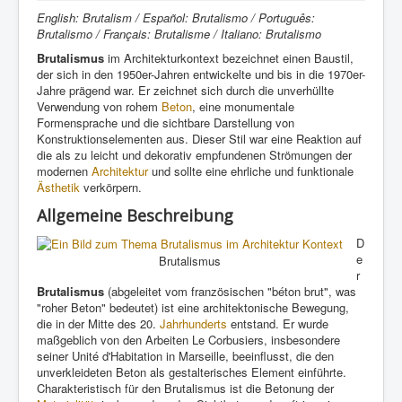
English: Brutalism / Español: Brutalismo / Português:
Brutalismo / Français: Brutalisme / Italiano: Brutalismo
Brutalismus
im Architekturkontext bezeichnet einen Baustil,
der sich in den 1950er-Jahren entwickelte und bis in die 1970er-
Jahre prägend war. Er zeichnet sich durch die unverhüllte
Verwendung von rohem
Beton
, eine monumentale
Formensprache und die sichtbare Darstellung von
Konstruktionselementen aus. Dieser Stil war eine Reaktion auf
die als zu leicht und dekorativ empfundenen Strömungen der
modernen
Architektur
und sollte eine ehrliche und funktionale
Ästhetik
verkörpern.
Allgemeine Beschreibung
D
e
Brutalismus
r
Brutalismus
(abgeleitet vom französischen "béton brut", was
"roher Beton" bedeutet) ist eine architektonische Bewegung,
die in der Mitte des 20.
Jahrhunderts
entstand. Er wurde
maßgeblich von den Arbeiten Le Corbusiers, insbesondere
seiner Unité d'Habitation in Marseille, beeinflusst, die den
unverkleideten Beton als gestalterisches Element einführte.
Charakteristisch für den Brutalismus ist die Betonung der