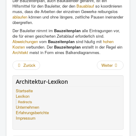
Der Bauzeitenplan, auch Baukalender genannt, ist ein
Hilfsmittel für den Bauleiter, der den
Bauablauf
so koordinieren
muss, dass die Arbeiten der einzelnen Gewerke reibungslos
ablaufen
können und ohne längere, zeitliche Pausen ineinander
übergreifen.
Der Bauleiter nimmt im
Bauzeitenplan
alle Eintragungen vor,
die für einen gesicherten Zeitablauf erforderlich sind.
Abweichungen
vom
Bauzeitenplan
sind häufig mit
hohen
Kosten
verbunden. Der
Bauzeitenplan
erstellt in der Regel ein
Architekt
meist in Form eines Balkendiagrammes.
Zurück
Weiter
Architektur-Lexikon
Startseite
Lexikon
Redirects
Unternehmen
Erfahrungsberichte
Impressum