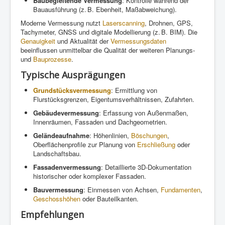
Baubegleitende Vermessung
: Kontrolle während der
Bauausführung (z. B. Ebenheit, Maßabweichung).
Moderne Vermessung nutzt
Laserscanning
, Drohnen, GPS,
Tachymeter, GNSS und digitale Modellierung (z. B. BIM). Die
Genauigkeit
und Aktualität der
Vermessungsdaten
beeinflussen unmittelbar die Qualität der weiteren Planungs-
und
Bauprozesse
.
Typische Ausprägungen
Grundstücksvermessung
: Ermittlung von
Flurstücksgrenzen, Eigentumsverhältnissen, Zufahrten.
Gebäudevermessung
: Erfassung von Außenmaßen,
Innenräumen, Fassaden und Dachgeometrien.
Geländeaufnahme
: Höhenlinien,
Böschungen
,
Oberflächenprofile zur Planung von
Erschließung
oder
Landschaftsbau.
Fassadenvermessung
: Detaillierte 3D-Dokumentation
historischer oder komplexer Fassaden.
Bauvermessung
: Einmessen von Achsen,
Fundamenten
,
Geschosshöhen
oder Bauteilkanten.
Empfehlungen