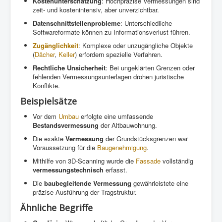
Kostenunterschätzung
: Hochpräzise Vermessungen sind
zeit- und kostenintensiv, aber unverzichtbar.
Datenschnittstellenprobleme
: Unterschiedliche
Softwareformate können zu Informationsverlust führen.
Zugänglichkeit
: Komplexe oder unzugängliche Objekte
(
Dächer
,
Keller
) erfordern spezielle Verfahren.
Rechtliche Unsicherheit
: Bei ungeklärten Grenzen oder
fehlenden Vermessungsunterlagen drohen juristische
Konflikte.
Beispielsätze
Vor dem
Umbau
erfolgte eine umfassende
Bestandsvermessung
der Altbauwohnung.
Die exakte
Vermessung
der Grundstücksgrenzen war
Voraussetzung für die
Baugenehmigung
.
Mithilfe von 3D-Scanning wurde die
Fassade
vollständig
vermessungstechnisch
erfasst.
Die
baubegleitende Vermessung
gewährleistete eine
präzise Ausführung der Tragstruktur.
Ähnliche Begriffe