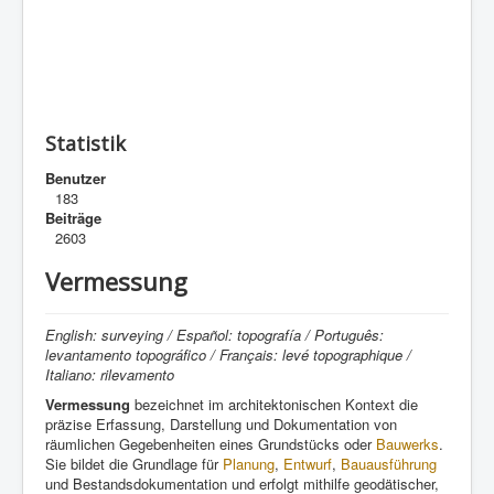
Statistik
Benutzer
183
Beiträge
2603
Vermessung
English: surveying / Español: topografía / Português:
levantamento topográfico / Français: levé topographique /
Italiano: rilevamento
Vermessung
bezeichnet im architektonischen Kontext die
präzise Erfassung, Darstellung und Dokumentation von
räumlichen Gegebenheiten eines Grundstücks oder
Bauwerks
.
Sie bildet die Grundlage für
Planung
,
Entwurf
,
Bauausführung
und Bestandsdokumentation und erfolgt mithilfe geodätischer,