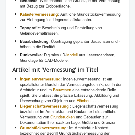
Geodäsie
: Wissenschaftliche Grundlage der Vermessung
mit Bezug zur Erdoberfläche.
Katastervermessung
: Amtliche Grundstücksvermessung
zur Eintragung ins Liegenschaftskataster.
Topografie
: Beschreibung und Darstellung von
Geländeverhältnissen.
Bauabsteckung
: Übertragung geplanter Bauachsen und -
höhen in die Realität.
Punktwolke
: Digitales 3D-
Modell
aus Laserscandaten,
Grundlage für CAD-Modelle.
Artikel mit 'Vermessung' im Titel
Ingenieurvermessung
: Ingenieurvermessung ist ein
spezialisierter Bereich der Vermessungstechnik, der in der
Architektur und im
Bauwesen
eine entscheidende Rolle
spielt. Sie umfasst die präzise Erfassung, Abbildung und
Überwachung von Objekten und
Flächen
, . . .
Liegenschaftsvermessung
: Liegenschaftsvermessung
bezeichnet im Architektur- und Baukontext die amtliche
Vermessung von
Grundstücken
und Gebäuden zur
Dokumentation ihrer exakten Lage, Größe und Grenzen
Grundstücksvermessung
: Im Architektur Kontext
bezeichnet der Begriff Grundstücksvermessung den