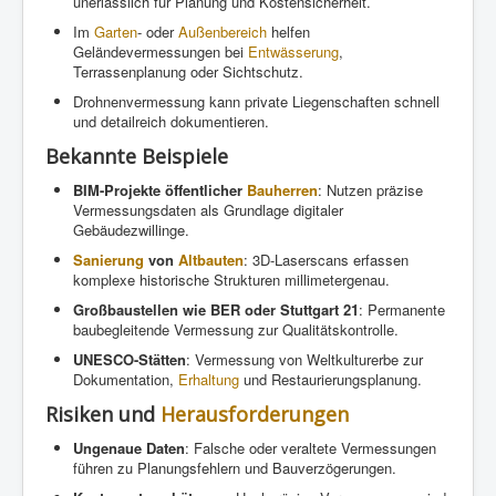
unerlässlich für Planung und Kostensicherheit.
Im
Garten
- oder
Außenbereich
helfen
Geländevermessungen bei
Entwässerung
,
Terrassenplanung oder Sichtschutz.
Drohnenvermessung kann private Liegenschaften schnell
und detailreich dokumentieren.
Bekannte Beispiele
BIM-Projekte öffentlicher
Bauherren
: Nutzen präzise
Vermessungsdaten als Grundlage digitaler
Gebäudezwillinge.
Sanierung
von
Altbauten
: 3D-Laserscans erfassen
komplexe historische Strukturen millimetergenau.
Großbaustellen wie BER oder Stuttgart 21
: Permanente
baubegleitende Vermessung zur Qualitätskontrolle.
UNESCO-Stätten
: Vermessung von Weltkulturerbe zur
Dokumentation,
Erhaltung
und Restaurierungsplanung.
Risiken und
Herausforderungen
Ungenaue Daten
: Falsche oder veraltete Vermessungen
führen zu Planungsfehlern und Bauverzögerungen.