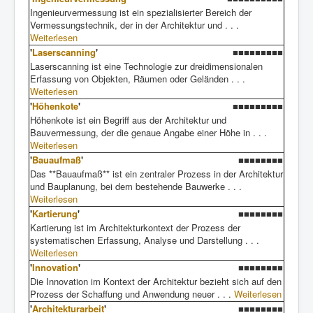
Ingenieurvermessung ist ein spezialisierter Bereich der
Vermessungstechnik, der in der Architektur und . . .
Weiterlesen
'
Laserscanning
'
■■■■■■■■■
Laserscanning ist eine Technologie zur dreidimensionalen
Erfassung von Objekten, Räumen oder Geländen . . .
Weiterlesen
'
Höhenkote
'
■■■■■■■■■
Höhenkote ist ein Begriff aus der Architektur und
Bauvermessung, der die genaue Angabe einer Höhe in . . .
Weiterlesen
'
Bauaufmaß
'
■■■■■■■■
Das **Bauaufmaß** ist ein zentraler Prozess in der Architektur
und Bauplanung, bei dem bestehende Bauwerke . . .
Weiterlesen
'
Kartierung
'
■■■■■■■■
Kartierung ist im Architekturkontext der Prozess der
systematischen Erfassung, Analyse und Darstellung . . .
Weiterlesen
'
Innovation
'
■■■■■■■■
Die Innovation im Kontext der Architektur bezieht sich auf den
Prozess der Schaffung und Anwendung neuer . . .
Weiterlesen
'
Architekturarbeit
'
■■■■■■■■