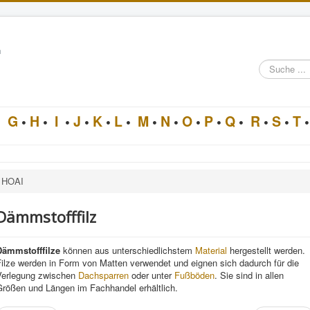
n
Suche
im
Architektur-
Lexikon
•
G
•
H
•
I
•
J
•
K
•
L
•
M
•
N
•
O
•
P
•
Q
•
R
•
S
•
T
•
HOAI
Dämmstofffilz
Dämmstofffilz
e
können aus unterschiedlichstem
Material
hergestellt werden.
ilze werden in Form von Matten verwendet und eignen sich dadurch für die
Verlegung zwischen
Dachsparren
oder unter
Fußböden
. Sie sind in allen
Größen und Längen im Fachhandel erhältlich.