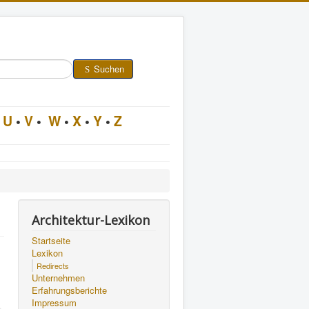
Suchen
U
•
V
•
W
•
X
•
Y
•
Z
Architektur-Lexikon
Startseite
Lexikon
Redirects
Unternehmen
Erfahrungsberichte
Impressum