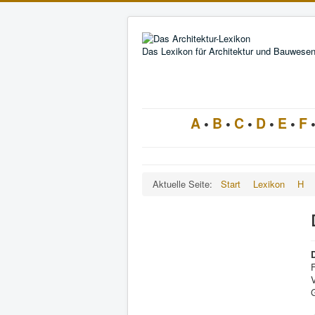
Das Lexikon für Architektur und Bauwese
A
•
B
•
C
•
D
•
E
•
F
Aktuelle Seite:
Start
Lexikon
H
F