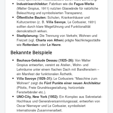
Industriearchitektur:
Fabriken wie die
Fagus-Werke
(Walter Gropius, 1911) nutzten Glaswände für natürliche
Beleuchtung und symbolisierten Transparenz.
Öffentliche Bauten:
Schulen, Krankenhäuser und
Kulturzentren (z. B.
Villa Savoye
, Le Corbusier, 1931)
sollten durch klare Wegeführung und Funktionalität
demokratisch wirken.
Stadtplanung:
Die Trennung von Verkehr, Wohnen und
Freizeit (vgl.
Charta von Athen
) prägte Nachkriegsstädte
wie
Rotterdam
oder
Le Havre
.
Bekannte Beispiele
Bauhaus-Gebäude Dessau (1925–26):
Von Walter
Gropius entworfen, vereint es Atelier-, Wohn- und
Lehrräume unter einem flachen Dach mit Bandfenstern –
ein Manifest der funktionalen Ästhetik.
Villa Savoye (1929–31):
Le Corbusiers "Maschine zum
Wohnen" zeigt die
Fünf Punkte einer neuen Architektur
(Pilotis, Freie Grundrissgestaltung, horizontale
Fensterbänder etc.).
UNO-City, New York (1952):
Ein Komplex aus Sekretariat-
Hochhaus und Generalversammlungssaal, entworfen von
Oscar Niemeyer und Le Corbusier, symbolisiert
internationale Zusammenarbeit.