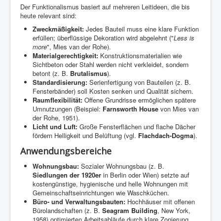
Der Funktionalismus basiert auf mehreren Leitideen, die bis
heute relevant sind:
Zweckmäßigkeit:
Jedes Bauteil muss eine klare Funktion
erfüllen; überflüssige Dekoration wird abgelehnt ("
Less is
more
", Mies van der Rohe).
Materialgerechtigkeit:
Konstruktionsmaterialien wie
Sichtbeton oder Stahl werden nicht verkleidet, sondern
betont (z. B.
Brutalismus
).
Standardisierung:
Serienfertigung von Bauteilen (z. B.
Fensterbänder) soll Kosten senken und Qualität sichern.
Raumflexibilität:
Offene Grundrisse ermöglichen spätere
Umnutzungen (Beispiel:
Farnsworth House
von Mies van
der Rohe, 1951).
Licht und Luft:
Große Fensterflächen und flache Dächer
fördern Helligkeit und Belüftung (vgl.
Flachdach-Dogma
).
Anwendungsbereiche
Wohnungsbau:
Sozialer Wohnungsbau (z. B.
Siedlungen der 1920er
in Berlin oder Wien) setzte auf
kostengünstige, hygienische und helle Wohnungen mit
Gemeinschaftseinrichtungen wie Waschküchen.
Büro- und Verwaltungsbauten:
Hochhäuser mit offenen
Bürolandschaften (z. B.
Seagram Building
, New York,
1958) optimierten Arbeitsabläufe durch klare Zonierung.