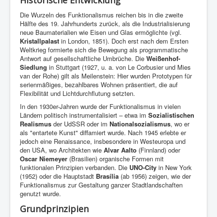
Die Wurzeln des Funktionalismus reichen bis in die zweite
Hälfte des 19. Jahrhunderts zurück, als die Industrialisierung
neue Baumaterialien wie Eisen und Glas ermöglichte (vgl.
Kristallpalast
in London, 1851). Doch erst nach dem Ersten
Weltkrieg formierte sich die Bewegung als programmatische
Antwort auf gesellschaftliche Umbrüche. Die
Weißenhof-
Siedlung
in Stuttgart (1927, u. a. von Le Corbusier und Mies
van der Rohe) gilt als Meilenstein: Hier wurden Prototypen für
serienmäßiges, bezahlbares Wohnen präsentiert, die auf
Flexibilität und Lichtdurchflutung setzten.
In den 1930er-Jahren wurde der Funktionalismus in vielen
Ländern politisch instrumentalisiert – etwa im
Sozialistischen
Realismus
der UdSSR oder im
Nationalsozialismus
, wo er
als "entartete Kunst" diffamiert wurde. Nach 1945 erlebte er
jedoch eine Renaissance, insbesondere in Westeuropa und
den USA, wo Architekten wie
Alvar Aalto
(Finnland) oder
Oscar Niemeyer
(Brasilien) organische Formen mit
funktionalen Prinzipien verbanden. Die
UNO-City
in New York
(1952) oder die Hauptstadt
Brasília
(ab 1956) zeigen, wie der
Funktionalismus zur Gestaltung ganzer Stadtlandschaften
genutzt wurde.
Grundprinzipien