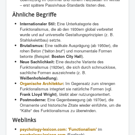
– erst spätere Passivhaus-Standards lösten dies.
Ähnliche Begriffe
Internationaler Stil:
Eine Unterkategorie des
Funktionalismus, die ab den 1930ern global verbreitet
wurde und auf universelle Gestaltungsprinzipien (z. B.
Stahlskelettbau) setzte.
Brutalismus:
Eine radikale Ausprägung (ab 1950er), die
rohen Beton ("
béton brut
") und monumentale Formen
betonte (Beispiel:
Boston City Hall
).
Neue Sachlichkeit:
Eine deutsche Variante des
Funktionalismus (1920er), die sich durch schmucklose,
sachliche Formen auszeichnete (z. B.
Weißenhofsiedlung
).
Organische Architektur
:
Im Gegensatz zum strengen
Funktionalismus integriert sie natürliche Formen (vgl.
Frank Lloyd Wright
), bleibt aber nutzungsorientiert.
Postmoderne:
Eine Gegenbewegung (ab 1970er), die
Ornamente und historische Zitate wieder einführte, um die
"Kälte" des Funktionalismus zu überwinden.
Weblinks
psychology-lexicon.com: 'Functionalism'
im
psychology-lexicon.com
(Englisch)