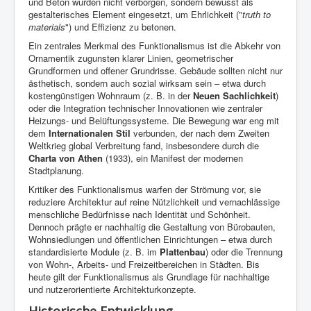
und Beton wurden nicht verborgen, sondern bewusst als
gestalterisches Element eingesetzt, um Ehrlichkeit ("
truth to
materials
") und Effizienz zu betonen.
Ein zentrales Merkmal des Funktionalismus ist die Abkehr von
Ornamentik zugunsten klarer Linien, geometrischer
Grundformen und offener Grundrisse. Gebäude sollten nicht nur
ästhetisch, sondern auch sozial wirksam sein – etwa durch
kostengünstigen Wohnraum (z. B. in der
Neuen Sachlichkeit
)
oder die Integration technischer Innovationen wie zentraler
Heizungs- und Belüftungssysteme. Die Bewegung war eng mit
dem
Internationalen Stil
verbunden, der nach dem Zweiten
Weltkrieg global Verbreitung fand, insbesondere durch die
Charta von Athen
(1933), ein Manifest der modernen
Stadtplanung.
Kritiker des Funktionalismus warfen der Strömung vor, sie
reduziere Architektur auf reine Nützlichkeit und vernachlässige
menschliche Bedürfnisse nach Identität und Schönheit.
Dennoch prägte er nachhaltig die Gestaltung von Bürobauten,
Wohnsiedlungen und öffentlichen Einrichtungen – etwa durch
standardisierte Module (z. B. im
Plattenbau
) oder die Trennung
von Wohn-, Arbeits- und Freizeitbereichen in Städten. Bis
heute gilt der Funktionalismus als Grundlage für nachhaltige
und nutzerorientierte Architekturkonzepte.
Historische Entwicklung