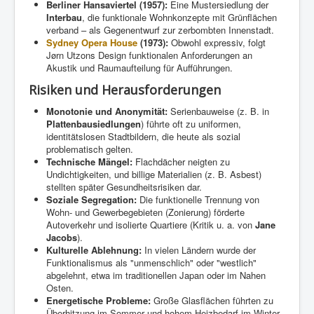
Berliner Hansaviertel (1957):
Eine Mustersiedlung der
Interbau
, die funktionale Wohnkonzepte mit Grünflächen
verband – als Gegenentwurf zur zerbombten Innenstadt.
Sydney Opera House
(1973):
Obwohl expressiv, folgt
Jørn Utzons Design funktionalen Anforderungen an
Akustik und Raumaufteilung für Aufführungen.
Risiken und Herausforderungen
Monotonie und Anonymität:
Serienbauweise (z. B. in
Plattenbausiedlungen
) führte oft zu uniformen,
identitätslosen Stadtbildern, die heute als sozial
problematisch gelten.
Technische Mängel:
Flachdächer neigten zu
Undichtigkeiten, und billige Materialien (z. B. Asbest)
stellten später Gesundheitsrisiken dar.
Soziale Segregation:
Die funktionelle Trennung von
Wohn- und Gewerbegebieten (Zonierung) förderte
Autoverkehr und isolierte Quartiere (Kritik u. a. von
Jane
Jacobs
).
Kulturelle Ablehnung:
In vielen Ländern wurde der
Funktionalismus als "unmenschlich" oder "westlich"
abgelehnt, etwa im traditionellen Japan oder im Nahen
Osten.
Energetische Probleme:
Große Glasflächen führten zu
Überhitzung im Sommer und hohem Heizbedarf im Winter