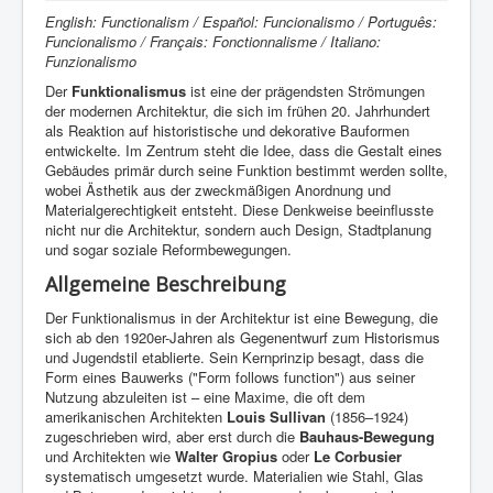
English: Functionalism / Español: Funcionalismo / Português:
Funcionalismo / Français: Fonctionnalisme / Italiano:
Funzionalismo
Der
Funktionalismus
ist eine der prägendsten Strömungen
der modernen Architektur, die sich im frühen 20. Jahrhundert
als Reaktion auf historistische und dekorative Bauformen
entwickelte. Im Zentrum steht die Idee, dass die Gestalt eines
Gebäudes primär durch seine Funktion bestimmt werden sollte,
wobei Ästhetik aus der zweckmäßigen Anordnung und
Materialgerechtigkeit entsteht. Diese Denkweise beeinflusste
nicht nur die Architektur, sondern auch Design, Stadtplanung
und sogar soziale Reformbewegungen.
Allgemeine Beschreibung
Der Funktionalismus in der Architektur ist eine Bewegung, die
sich ab den 1920er-Jahren als Gegenentwurf zum Historismus
und Jugendstil etablierte. Sein Kernprinzip besagt, dass die
Form eines Bauwerks ("Form follows function") aus seiner
Nutzung abzuleiten ist – eine Maxime, die oft dem
amerikanischen Architekten
Louis Sullivan
(1856–1924)
zugeschrieben wird, aber erst durch die
Bauhaus-Bewegung
und Architekten wie
Walter Gropius
oder
Le Corbusier
systematisch umgesetzt wurde. Materialien wie Stahl, Glas