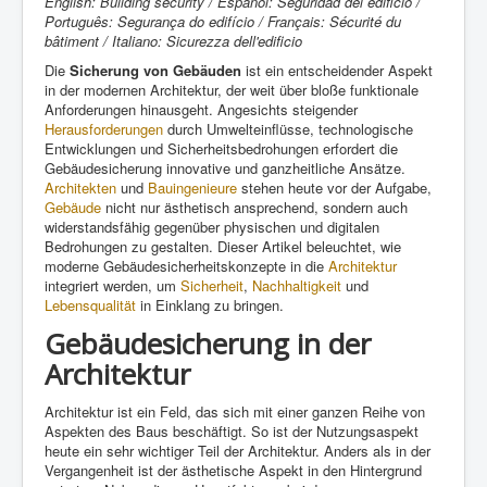
English: Building security / Español: Seguridad del edificio /
Português: Segurança do edifício / Français: Sécurité du
bâtiment / Italiano: Sicurezza dell'edificio
Die
Sicherung von Gebäuden
ist ein entscheidender Aspekt
in der modernen Architektur, der weit über bloße funktionale
Anforderungen hinausgeht. Angesichts steigender
Herausforderungen
durch Umwelteinflüsse, technologische
Entwicklungen und Sicherheitsbedrohungen erfordert die
Gebäudesicherung innovative und ganzheitliche Ansätze.
Architekten
und
Bauingenieure
stehen heute vor der Aufgabe,
Gebäude
nicht nur ästhetisch ansprechend, sondern auch
widerstandsfähig gegenüber physischen und digitalen
Bedrohungen zu gestalten. Dieser Artikel beleuchtet, wie
moderne Gebäudesicherheitskonzepte in die
Architektur
integriert werden, um
Sicherheit
,
Nachhaltigkeit
und
Lebensqualität
in Einklang zu bringen.
Gebäudesicherung in der
Architektur
Architektur ist ein Feld, das sich mit einer ganzen Reihe von
Aspekten des Baus beschäftigt. So ist der Nutzungsaspekt
heute ein sehr wichtiger Teil der Architektur. Anders als in der
Vergangenheit ist der ästhetische Aspekt in den Hintergrund