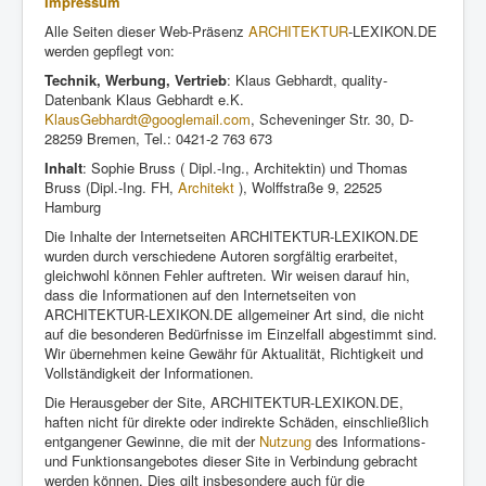
Impressum
Alle Seiten dieser Web-Präsenz
ARCHITEKTUR
-LEXIKON.DE
werden gepflegt von:
Technik, Werbung, Vertrieb
: Klaus Gebhardt, quality-
Datenbank Klaus Gebhardt e.K.
KlausGebhardt@googlemail.com
, Scheveninger Str. 30, D-
28259 Bremen, Tel.: 0421-2 763 673
Inhalt
: Sophie Bruss ( Dipl.-Ing., Architektin) und Thomas
Bruss (Dipl.-Ing. FH,
Architekt
), Wolffstraße 9, 22525
Hamburg
Die Inhalte der Internetseiten ARCHITEKTUR-LEXIKON.DE
wurden durch verschiedene Autoren sorgfältig erarbeitet,
gleichwohl können Fehler auftreten. Wir weisen darauf hin,
dass die Informationen auf den Internetseiten von
ARCHITEKTUR-LEXIKON.DE allgemeiner Art sind, die nicht
auf die besonderen Bedürfnisse im Einzelfall abgestimmt sind.
Wir übernehmen keine Gewähr für Aktualität, Richtigkeit und
Vollständigkeit der Informationen.
Die Herausgeber der Site, ARCHITEKTUR-LEXIKON.DE,
haften nicht für direkte oder indirekte Schäden, einschließlich
entgangener Gewinne, die mit der
Nutzung
des Informations-
und Funktionsangebotes dieser Site in Verbindung gebracht
werden können. Dies gilt insbesondere auch für die