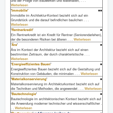
und der Pflege von Bauwerken und Materialien, . . .
Weiterlesen
'
Immobilie
'
■■
Immobilie im Architektur-Kontext bezieht sich auf ein
Grundstück und die darauf befindlichen baulichen . . .
Weiterlesen
'
Rentnerkredit
'
■
Ein Rentnerkredit ist ein Kredit für Rentner (Seniorendarlehen),
der die besonderen Risiken bei älteren . . .
Weiterlesen
'
Ära
'
■
Ära im Kontext der Architektur bezieht sich auf einen
bestimmten Zeitraum, der durch charakteristische . . .
Weiterlesen
'
Energieeffizientes Bauen
'
■
Energieeffizientes Bauen bezieht sich auf die Gestaltung und
Konstruktion von Gebäuden, die minimalen . . .
Weiterlesen
'
Materialkonservierung
'
■
Materialkonservierung im Architekturkontext bezieht sich auf
die Techniken und Methoden, die angewendet . . .
Weiterlesen
'
Bautechnologie
'
■
Bautechnologie im architektonischen Kontext bezieht sich auf
die Anwendung moderner technischer und wissenschaftlicher .
. .
Weiterlesen