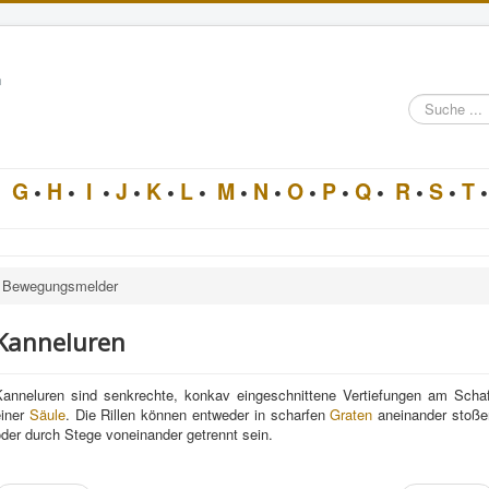
n
Suche
im
Architektur-
Lexikon
•
G
•
H
•
I
•
J
•
K
•
L
•
M
•
N
•
O
•
P
•
Q
•
R
•
S
•
T
•
Bewegungsmelder
Kanneluren
Kanneluren sind senkrechte, konkav eingeschnittene Vertiefungen am Schaf
einer
Säule
. Die Rillen können entweder in scharfen
Graten
aneinander stoße
der durch Stege voneinander getrennt sein.