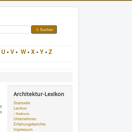
Suchen
U
•
V
•
W
•
X
•
Y
•
Z
Architektur-Lexikon
Startseite
t
Lexikon
n
Redirects
Unternehmen
Erfahrungsberichte
Impressum