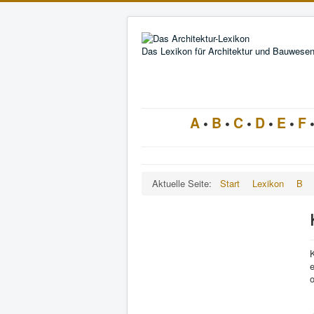
Das Lexikon für Architektur und Bauwese
A
•
B
•
C
•
D
•
E
•
F
Aktuelle Seite:
Start
Lexikon
B
o