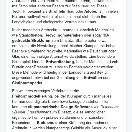
Auftragen und Verdichten von feuchtem Lehm, oft kombiniert
mit Stroh oder anderen Fasern zur Stabilisierung. Diese
Technik, bekannt als
Strohlehmbau
oder
Adobe
, ist in vielen
Kulturen weltweit verbreitet und zeichnet sich durch ihre
Langlebigkeit und ökologische Verträglichkeit aus.
In der modernen Architektur kommen zusätzlich Materialien
wie
Stampfbeton
,
Recyclingmaterialien
oder sogar
3D-
gedruckte Strukturen
zum Einsatz. Stampfbeton etwa
ermöglicht die Herstellung monolithischer Klumpen mit hoher
Festigkeit, während recycelte Materialien wie Bauschutt oder
Glas eine nachhaltige Alternative darstellen. Eine besondere
Rolle spielt hier die
Erdverdichtung
, bei der Materialien durch
Rütteln oder Pressen zu stabilen Formen verdichtet werden.
Diese Methode wird häufig in der Landschaftsarchitektur
angewendet, etwa bei der Gestaltung von
Erdwällen
oder
Skulpturenparks
.
Ein weiteres wichtiges Verfahren ist die
Freiformmodellierung
, bei der Klumpen durch manuelles
Formen oder digitale Entwurfswerkzeuge entstehen. Hier
kommen oft
parametrische Design-Softwares
wie
Rhinoceros
3D
oder
Grasshopper
zum Einsatz, die es ermöglichen,
organische Formen präzise zu planen und umzusetzen.
Besonders im
Blobismus
, einer Strömung der modernen
Architektur, werden klumpenartige Gebilde als Ausdruck einer