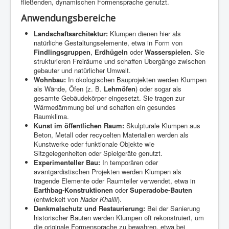
fließenden, dynamischen Formensprache genutzt.
Anwendungsbereiche
Landschaftsarchitektur:
Klumpen dienen hier als
natürliche Gestaltungselemente, etwa in Form von
Findlingsgruppen
,
Erdhügeln
oder
Wasserspielen
. Sie
strukturieren Freiräume und schaffen Übergänge zwischen
gebauter und natürlicher Umwelt.
Wohnbau:
In ökologischen Bauprojekten werden Klumpen
als Wände, Öfen (z. B.
Lehmöfen
) oder sogar als
gesamte Gebäudekörper eingesetzt. Sie tragen zur
Wärmedämmung bei und schaffen ein gesundes
Raumklima.
Kunst im öffentlichen Raum:
Skulpturale Klumpen aus
Beton, Metall oder recycelten Materialien werden als
Kunstwerke oder funktionale Objekte wie
Sitzgelegenheiten oder Spielgeräte genutzt.
Experimenteller Bau:
In temporären oder
avantgardistischen Projekten werden Klumpen als
tragende Elemente oder Raumteiler verwendet, etwa in
Earthbag-Konstruktionen
oder
Superadobe-Bauten
(entwickelt von
Nader Khalili
).
Denkmalschutz und Restaurierung:
Bei der Sanierung
historischer Bauten werden Klumpen oft rekonstruiert, um
die originale Formensprache zu bewahren, etwa bei