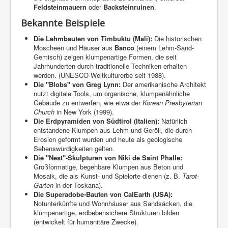
Feldsteinmauern
oder
Backsteinruinen
.
Bekannte Beispiele
Die Lehmbauten von Timbuktu (Mali):
Die historischen
Moscheen und Häuser aus
Banco
(einem Lehm-Sand-
Gemisch) zeigen klumpenartige Formen, die seit
Jahrhunderten durch traditionelle Techniken erhalten
werden. (UNESCO-Weltkulturerbe seit 1988).
Die "Blobs" von Greg Lynn:
Der amerikanische Architekt
nutzt digitale Tools, um organische, klumpenähnliche
Gebäude zu entwerfen, wie etwa der
Korean Presbyterian
Church
in New York (1999).
Die Erdpyramiden von Südtirol (Italien):
Natürlich
entstandene Klumpen aus Lehm und Geröll, die durch
Erosion geformt wurden und heute als geologische
Sehenswürdigkeiten gelten.
Die "Nest"-Skulpturen von Niki de Saint Phalle:
Großformatige, begehbare Klumpen aus Beton und
Mosaik, die als Kunst- und Spielorte dienen (z. B.
Tarot-
Garten
in der Toskana).
Die Superadobe-Bauten von CalEarth (USA):
Notunterkünfte und Wohnhäuser aus Sandsäcken, die
klumpenartige, erdbebensichere Strukturen bilden
(entwickelt für humanitäre Zwecke).