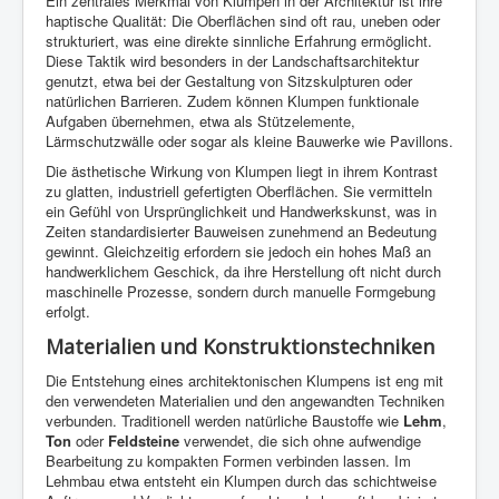
Ein zentrales Merkmal von Klumpen in der Architektur ist ihre
haptische Qualität: Die Oberflächen sind oft rau, uneben oder
strukturiert, was eine direkte sinnliche Erfahrung ermöglicht.
Diese Taktik wird besonders in der Landschaftsarchitektur
genutzt, etwa bei der Gestaltung von Sitzskulpturen oder
natürlichen Barrieren. Zudem können Klumpen funktionale
Aufgaben übernehmen, etwa als Stützelemente,
Lärmschutzwälle oder sogar als kleine Bauwerke wie Pavillons.
Die ästhetische Wirkung von Klumpen liegt in ihrem Kontrast
zu glatten, industriell gefertigten Oberflächen. Sie vermitteln
ein Gefühl von Ursprünglichkeit und Handwerkskunst, was in
Zeiten standardisierter Bauweisen zunehmend an Bedeutung
gewinnt. Gleichzeitig erfordern sie jedoch ein hohes Maß an
handwerklichem Geschick, da ihre Herstellung oft nicht durch
maschinelle Prozesse, sondern durch manuelle Formgebung
erfolgt.
Materialien und Konstruktionstechniken
Die Entstehung eines architektonischen Klumpens ist eng mit
den verwendeten Materialien und den angewandten Techniken
verbunden. Traditionell werden natürliche Baustoffe wie
Lehm
,
Ton
oder
Feldsteine
verwendet, die sich ohne aufwendige
Bearbeitung zu kompakten Formen verbinden lassen. Im
Lehmbau etwa entsteht ein Klumpen durch das schichtweise