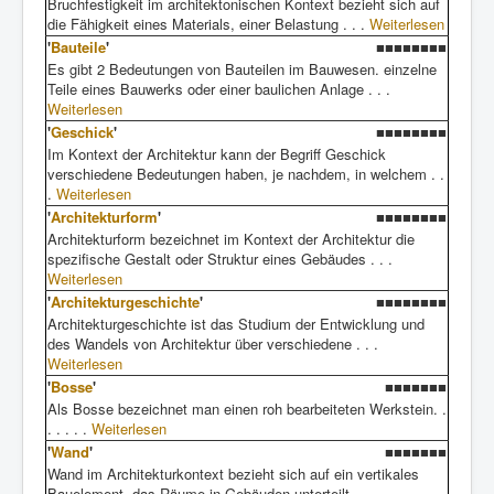
Bruchfestigkeit im architektonischen Kontext bezieht sich auf
die Fähigkeit eines Materials, einer Belastung . . .
Weiterlesen
'
Bauteile
'
■■■■■■■■
Es gibt 2 Bedeutungen von Bauteilen im Bauwesen. einzelne
Teile eines Bauwerks oder einer baulichen Anlage . . .
Weiterlesen
'
Geschick
'
■■■■■■■■
Im Kontext der Architektur kann der Begriff Geschick
verschiedene Bedeutungen haben, je nachdem, in welchem . .
.
Weiterlesen
'
Architekturform
'
■■■■■■■■
Architekturform bezeichnet im Kontext der Architektur die
spezifische Gestalt oder Struktur eines Gebäudes . . .
Weiterlesen
'
Architekturgeschichte
'
■■■■■■■■
Architekturgeschichte ist das Studium der Entwicklung und
des Wandels von Architektur über verschiedene . . .
Weiterlesen
'
Bosse
'
■■■■■■■
Als Bosse bezeichnet man einen roh bearbeiteten Werkstein. .
. . . . .
Weiterlesen
'
Wand
'
■■■■■■■
Wand im Architekturkontext bezieht sich auf ein vertikales
Bauelement, das Räume in Gebäuden unterteilt, . . .