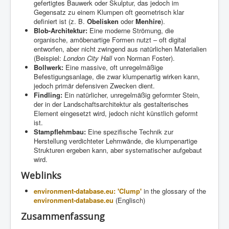
gefertigtes Bauwerk oder Skulptur, das jedoch im
Gegensatz zu einem Klumpen oft geometrisch klar
definiert ist (z. B.
Obelisken
oder
Menhire
).
Blob-Architektur:
Eine moderne Strömung, die
organische, amöbenartige Formen nutzt – oft digital
entworfen, aber nicht zwingend aus natürlichen Materialien
(Beispiel:
London City Hall
von Norman Foster).
Bollwerk:
Eine massive, oft unregelmäßige
Befestigungsanlage, die zwar klumpenartig wirken kann,
jedoch primär defensiven Zwecken dient.
Findling:
Ein natürlicher, unregelmäßig geformter Stein,
der in der Landschaftsarchitektur als gestalterisches
Element eingesetzt wird, jedoch nicht künstlich geformt
ist.
Stampflehmbau:
Eine spezifische Technik zur
Herstellung verdichteter Lehmwände, die klumpenartige
Strukturen ergeben kann, aber systematischer aufgebaut
wird.
Weblinks
environment-database.eu: 'Clump'
in the glossary of the
environment-database.eu
(Englisch)
Zusammenfassung