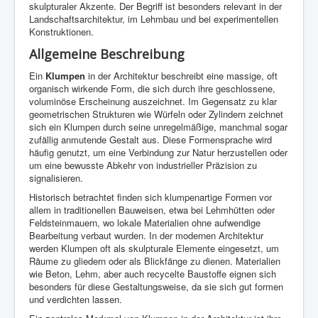
skulpturaler Akzente. Der Begriff ist besonders relevant in der
Landschaftsarchitektur, im Lehmbau und bei experimentellen
Konstruktionen.
Allgemeine Beschreibung
Ein
Klumpen
in der Architektur beschreibt eine massige, oft
organisch wirkende Form, die sich durch ihre geschlossene,
voluminöse Erscheinung auszeichnet. Im Gegensatz zu klar
geometrischen Strukturen wie Würfeln oder Zylindern zeichnet
sich ein Klumpen durch seine unregelmäßige, manchmal sogar
zufällig anmutende Gestalt aus. Diese Formensprache wird
häufig genutzt, um eine Verbindung zur Natur herzustellen oder
um eine bewusste Abkehr von industrieller Präzision zu
signalisieren.
Historisch betrachtet finden sich klumpenartige Formen vor
allem in traditionellen Bauweisen, etwa bei Lehmhütten oder
Feldsteinmauern, wo lokale Materialien ohne aufwendige
Bearbeitung verbaut wurden. In der modernen Architektur
werden Klumpen oft als skulpturale Elemente eingesetzt, um
Räume zu gliedern oder als Blickfänge zu dienen. Materialien
wie Beton, Lehm, aber auch recycelte Baustoffe eignen sich
besonders für diese Gestaltungsweise, da sie sich gut formen
und verdichten lassen.