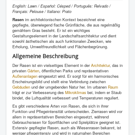
English: Lawn / Español: Césped / Português: Relvado /
Français: Pelouse / Italiano: Prato
Rasen
im architektonischen Kontext bezeichnet eine
gepflegte, überwiegend flache Grünfläche, die aus regelmäßig
gemähtem Gras besteht. Er ist ein wichtiges
Gestaltungselement in der Landschaftsarchitektur und dient
sowohl ästhetischen als auch funktionalen Zwecken, wie
Erholung, Umweltfreundlichkeit und Flächenbegrünung.
Allgemeine Beschreibung
Der Rasen ist ein vielseitiges Element in der
Architektur
, das in
privaten
Gärten
, öffentlichen Parks und repräsentativen
Außenanlagen
eingesetzt wird. Er sorgt für ein harmonisches
Erscheinungsbild und stellt eine Verbindung zwischen
Gebäuden
und der umgebenden Natur her. Im urbanen
Raum
trägt er zur Verbesserung des
Mikroklimas
bei, indem er Staub
bindet, die Luftqualität verbessert und Temperaturen reguliert.
Es gibt verschiedene Arten von Rasen, die sich in ihrer
Funktion und Pflegeintensität unterscheiden. Zierrasen wird vor
allem in repräsentativen Bereichen eingesetzt, während
Gebrauchsrasen für Sportflächen und Spielplätze geeignet ist.
Extensiv gepflegter Rasen, auch als Wiesenrasen bekannt, ist
weniger pflegeintensiv und wird in naturnahen Bereichen