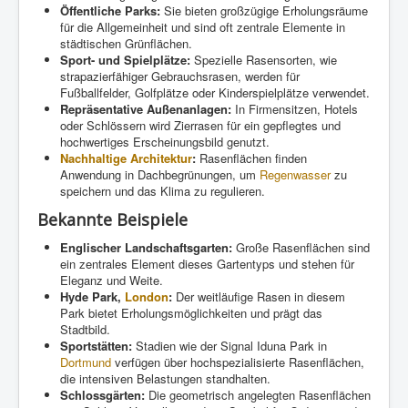
Öffentliche Parks:
Sie bieten großzügige Erholungsräume
für die Allgemeinheit und sind oft zentrale Elemente in
städtischen Grünflächen.
Sport- und Spielplätze:
Spezielle Rasensorten, wie
strapazierfähiger Gebrauchsrasen, werden für
Fußballfelder, Golfplätze oder Kinderspielplätze verwendet.
Repräsentative Außenanlagen:
In Firmensitzen, Hotels
oder Schlössern wird Zierrasen für ein gepflegtes und
hochwertiges Erscheinungsbild genutzt.
Nachhaltige Architektur
:
Rasenflächen finden
Anwendung in Dachbegrünungen, um
Regenwasser
zu
speichern und das Klima zu regulieren.
Bekannte Beispiele
Englischer Landschaftsgarten:
Große Rasenflächen sind
ein zentrales Element dieses Gartentyps und stehen für
Eleganz und Weite.
Hyde Park,
London
:
Der weitläufige Rasen in diesem
Park bietet Erholungsmöglichkeiten und prägt das
Stadtbild.
Sportstätten:
Stadien wie der Signal Iduna Park in
Dortmund
verfügen über hochspezialisierte Rasenflächen,
die intensiven Belastungen standhalten.
Schlossgärten:
Die geometrisch angelegten Rasenflächen