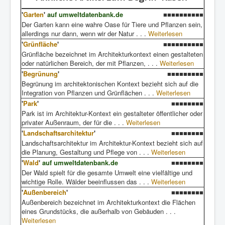
'
Garten
'
auf umweltdatenbank.de
■■■■■■■■■■
Der Garten kann eine wahre Oase für Tiere und Pflanzen sein,
allerdings nur dann, wenn wir der Natur . . .
Weiterlesen
'
Grünfläche
'
■■■■■■■■■■
Grünfläche bezeichnet im Architekturkontext einen gestalteten
oder natürlichen Bereich, der mit Pflanzen, . . .
Weiterlesen
'
Begrünung
'
■■■■■■■■■
Begrünung im architektonischen Kontext bezieht sich auf die
Integration von Pflanzen und Grünflächen . . .
Weiterlesen
'
Park
'
■■■■■■■■
Park ist im Architektur-Kontext ein gestalteter öffentlicher oder
privater Außenraum, der für die . . .
Weiterlesen
'
Landschaftsarchitektur
'
■■■■■■■■
Landschaftsarchitektur im Architektur-Kontext bezieht sich auf
die Planung, Gestaltung und Pflege von . . .
Weiterlesen
'
Wald
'
auf umweltdatenbank.de
■■■■■■■■
Der Wald spielt für die gesamte Umwelt eine vielfältige und
wichtige Rolle. Wälder beeinflussen das . . .
Weiterlesen
'
Außenbereich
'
■■■■■■■■
Außenbereich bezeichnet im Architekturkontext die Flächen
eines Grundstücks, die außerhalb von Gebäuden . . .
Weiterlesen