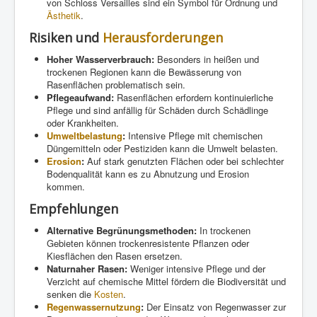
von Schloss Versailles sind ein Symbol für Ordnung und
Ästhetik
.
Risiken und
Herausforderungen
Hoher Wasserverbrauch:
Besonders in heißen und
trockenen Regionen kann die Bewässerung von
Rasenflächen problematisch sein.
Pflegeaufwand:
Rasenflächen erfordern kontinuierliche
Pflege und sind anfällig für Schäden durch Schädlinge
oder Krankheiten.
Umweltbelastung
:
Intensive Pflege mit chemischen
Düngemitteln oder Pestiziden kann die Umwelt belasten.
Erosion
:
Auf stark genutzten Flächen oder bei schlechter
Bodenqualität kann es zu Abnutzung und Erosion
kommen.
Empfehlungen
Alternative Begrünungsmethoden:
In trockenen
Gebieten können trockenresistente Pflanzen oder
Kiesflächen den Rasen ersetzen.
Naturnaher Rasen:
Weniger intensive Pflege und der
Verzicht auf chemische Mittel fördern die Biodiversität und
senken die
Kosten
.
Regenwassernutzung
:
Der Einsatz von Regenwasser zur