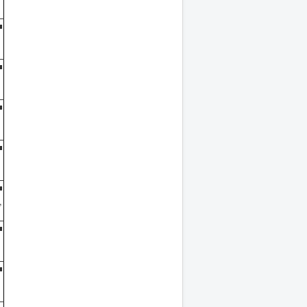
■
■
■
■
■
,
■
■