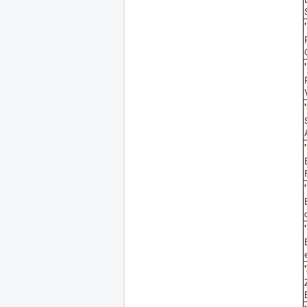
'
'
'
'
'
'
'