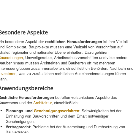
Besondere Aspekte
Ein besonderer Aspekt der
rechtlichen Herausforderungen
ist ihre Vielfalt
nd Komplexität. Bauprojekte müssen eine Vielzahl von Vorschriften auf
okaler, regionaler und nationaler Ebene einhalten. Dazu gehören
Bauordnungen
, Umweltgesetze, Arbeitsschutzvorschriften und viele andere.
Darüber hinaus müssen Architekten und Bauherren oft mit mehreren
Interessengruppen zusammenarbeiten, einschließlich Behörden, Nachbarn un
Investoren
, was zu zusätzlichen rechtlichen Auseinandersetzungen führen
kann.
Anwendungsbereiche
Rechtliche Herausforderungen
betreffen verschiedene Aspekte des
Bauwesens und der
Architektur
, einschließlich:
Planungs- und
Genehmigungsverfahren
: Schwierigkeiten bei der
Einhaltung von Bauvorschriften und dem Erhalt notwendiger
Genehmigungen.
Vertragsrecht
: Probleme bei der Ausarbeitung und Durchsetzung von
Bauverträgen.