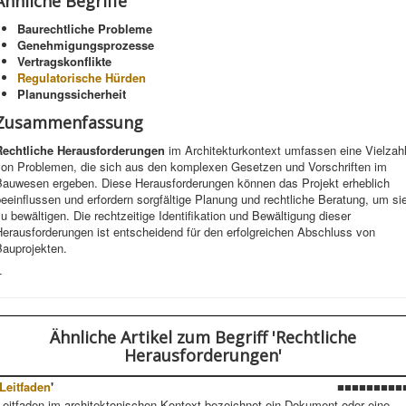
Ähnliche Begriffe
Baurechtliche Probleme
Genehmigungsprozesse
Vertragskonflikte
Regulatorische Hürden
Planungssicherheit
Zusammenfassung
Rechtliche Herausforderungen
im Architekturkontext umfassen eine Vielzah
von Problemen, die sich aus den komplexen Gesetzen und Vorschriften im
Bauwesen ergeben. Diese Herausforderungen können das Projekt erheblich
eeinflussen und erfordern sorgfältige Planung und rechtliche Beratung, um si
u bewältigen. Die rechtzeitige Identifikation und Bewältigung dieser
erausforderungen ist entscheidend für den erfolgreichen Abschluss von
Bauprojekten.
-
Ähnliche Artikel
zum Begriff 'Rechtliche
Herausforderungen'
Leitfaden
'
■■■■■■■■■
Leitfaden im architektonischen Kontext bezeichnet ein Dokument oder eine