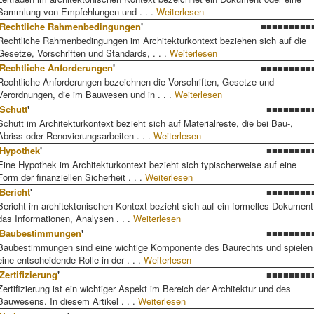
Sammlung von Empfehlungen und . . .
Weiterlesen
Rechtliche Rahmenbedingungen
'
■■■■■■■■■
Rechtliche Rahmenbedingungen im Architekturkontext beziehen sich auf die
Gesetze, Vorschriften und Standards, . . .
Weiterlesen
Rechtliche Anforderungen
'
■■■■■■■■■
Rechtliche Anforderungen bezeichnen die Vorschriften, Gesetze und
Verordnungen, die im Bauwesen und in . . .
Weiterlesen
Schutt
'
■■■■■■■■
Schutt im Architekturkontext bezieht sich auf Materialreste, die bei Bau-,
Abriss oder Renovierungsarbeiten . . .
Weiterlesen
Hypothek
'
■■■■■■■■
Eine Hypothek im Architekturkontext bezieht sich typischerweise auf eine
Form der finanziellen Sicherheit . . .
Weiterlesen
Bericht
'
■■■■■■■■
Bericht im architektonischen Kontext bezieht sich auf ein formelles Dokument
das Informationen, Analysen . . .
Weiterlesen
Baubestimmungen
'
■■■■■■■■
Baubestimmungen sind eine wichtige Komponente des Baurechts und spielen
eine entscheidende Rolle in der . . .
Weiterlesen
Zertifizierung
'
■■■■■■■■
Zertifizierung ist ein wichtiger Aspekt im Bereich der Architektur und des
Bauwesens. In diesem Artikel . . .
Weiterlesen