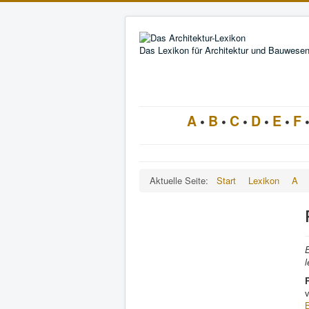
Das Lexikon für Architektur und Bauwese
A
•
B
•
C
•
D
•
E
•
F
Aktuelle Seite:
Start
Lexikon
A
E
l