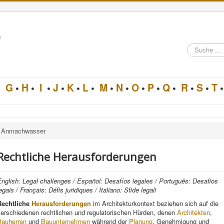
n
Suche
im
Architektur-
Lexikon
•
G
•
H
•
I
•
J
•
K
•
L
•
M
•
N
•
O
•
P
•
Q
•
R
•
S
•
T
•
Anmachwasser
Rechtliche Herausforderungen
nglish: Legal challenges / Español: Desafíos legales / Português: Desafios
egais / Français: Défis juridiques / Italiano: Sfide legali
Rechtliche
Herausforderungen
im Architekturkontext beziehen sich auf die
verschiedenen rechtlichen und regulatorischen Hürden, denen
Architekten
,
Bauherren
und
Bauunternehmen
während der
Planung
, Genehmigung und