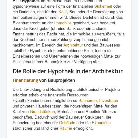
Eine
Hypothek
im Architekturkontext bezieht sich
typischerweise auf eine Form der finanziellen
Sicherheit
oder
ein Darlehen, das für den
Kauf
, Bau oder die Renovierung von
Immobilien aufgenommen wird. Dieses Darlehen ist durch das
Eigentumsrecht an der
Immobilie
gesichert, was bedeutet,
dass der Kreditgeber (oft eine Bank oder ein anderes
Finanzinstitut) das Recht hat, die Immobilie zu veräußern, falls
der Kreditnehmer seinen Zahlungsverpflichtungen nicht
nachkommt. Im Bereich der
Architektur
und des Bauwesens
spielt die Hypothek eine entscheidende Rolle, indem sie
Einzelpersonen und Unternehmen die notwendigen Mittel zur
Realisierung ihrer Bauprojekte zur Verfügung stellt.
Die Rolle der Hypothek in der Architektur
Finanzierung
von Bauprojekten
Die Entwicklung und Realisierung architektonischer Projekte
erfordert erhebliche finanzielle Ressourcen.
Hypothekendarlehen ermöglichen es
Bauherren
,
Investoren
und privaten Hausbesitzern, die notwendigen Mittel für den
Kauf von
Grundstücken
, Materialien und Arbeitskräften zu
beschaffen. Dadurch wird der Bau neuer Strukturen, die
Renovierung bestehender
Gebäude
oder die
Expansion
städtischer und ländlicher
Räume
ermöglicht.