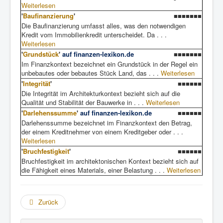
Weiterlesen
'
Baufinanzierung
'
■■■■■■■
Die Baufinanzierung umfasst alles, was den notwendigen
Kredit vom Immobilienkredit unterscheidet. Da . . .
Weiterlesen
'
Grundstück
'
auf finanzen-lexikon.de
■■■■■■■
Im Finanzkontext bezeichnet ein Grundstück in der Regel ein
unbebautes oder bebautes Stück Land, das . . .
Weiterlesen
'
Integrität
'
■■■■■■
Die Integrität im Architekturkontext bezieht sich auf die
Qualität und Stabilität der Bauwerke in . . .
Weiterlesen
'
Darlehenssumme
'
auf finanzen-lexikon.de
■■■■■■
Darlehenssumme bezeichnet im Finanzkontext den Betrag,
der einem Kreditnehmer von einem Kreditgeber oder . . .
Weiterlesen
'
Bruchfestigkeit
'
■■■■■■
Bruchfestigkeit im architektonischen Kontext bezieht sich auf
die Fähigkeit eines Materials, einer Belastung . . .
Weiterlesen
Zurück