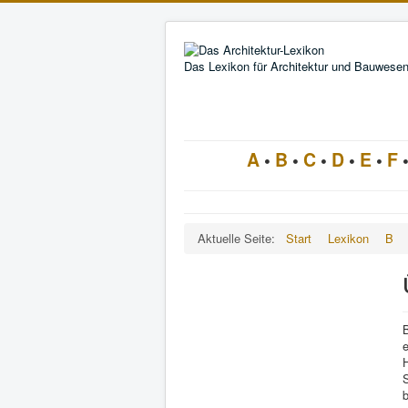
Das Lexikon für Architektur und Bauwese
A
•
B
•
C
•
D
•
E
•
F
Aktuelle Seite:
Start
Lexikon
B
B
H
S