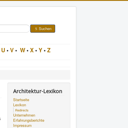
Suchen
U
•
V
•
W
•
X
•
Y
•
Z
Architektur-Lexikon
Startseite
Lexikon
Redirects
Unternehmen
ß
Erfahrungsberichte
Impressum