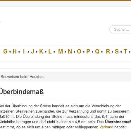
n
Suche
im
Architektur-
Lexikon
•
G
•
H
•
I
•
J
•
K
•
L
•
M
•
N
•
O
•
P
•
Q
•
R
•
S
•
T
•
Bauweisen beim Hausbau
Überbindemaß
ei der Überbindung der Steine handelt es sich um die Verschiebung der
einzelnen Steinreihen zueinander, die zur Verzahnung und somit zu besserem
alt führt. Die Überbindung der Steine muss mindestens das 0,4-fache der
teinhöhe betragen und darf nicht kleiner als 4,5 cm sein. Das
Überbindema
bestimmt, ob es sich um einen mittigen oder schleppenden
Verband
handelt.