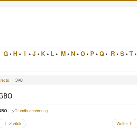
n
•
G
•
H
•
I
•
J
•
K
•
L
•
M
•
N
•
O
•
P
•
Q
•
R
•
S
•
T
•
rects
OKG
GBO
GBO
--->
Grundbuchordnung
Zurück
Weiter