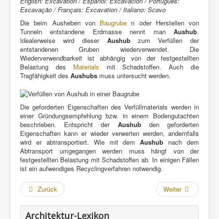
English: Excavation / Español: Excavación / Português:
Escavação / Français: Excavation / Italiano: Scavo
Die beim Ausheben von
Baugrube
n oder Herstellen von
Tunneln entstandene Erdmasse nennt man
Aushub
.
Idealerweise wird dieser
Aushub
zum Verfüllen der
entstandenen Gruben wiederverwendet. Die
Wiederverwendbarkeit ist abhängig von der festgestellten
Belastung des
Materials
mit Schadstoffen. Auch die
Tragfähigkeit des
Aushubs
muss untersucht werden.
Die geforderten Eigenschaften des Verfüllmaterials werden in
einer Gründungsempfehlung bzw. in einem Bodengutachten
beschrieben. Entspricht der
Aushub
den geforderten
Eigenschaften kann er wieder verwerten werden, andernfalls
wird er abtransportiert. Wie mit dem
Aushub
nach dem
Abtransport umgegangen werden muss hängt von der
festgestellten Belastung mit Schadstoffen ab. In einigen Fällen
ist ein aufwendiges Recyclingverfahren notwendig.
Zurück
Weiter
Architektur-Lexikon