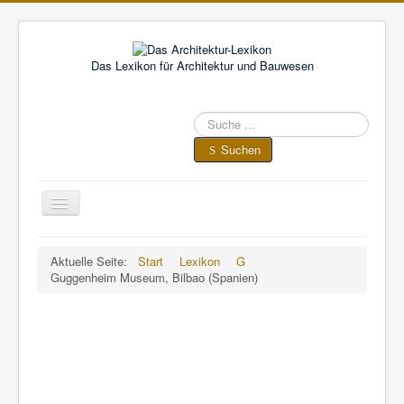
Das Lexikon für Architektur und Bauwesen
Suche
im
Architektur-
Suchen
Lexikon
Toggle
Navigation
A
•
B
•
C
•
D
•
E
•
F
•
Aktuelle Seite:
Start
Lexikon
G
G
•
H
•
I
•
J
•
K
•
L
•
M
•
N
•
O
•
P
•
Q
•
Guggenheim Museum, Bilbao (Spanien)
R
•
S
•
T
•
U
•
V
•
W
•
X
•
Y
•
Z