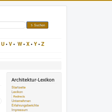
Suchen
U
•
V
•
W
•
X
•
Y
•
Z
Architektur-Lexikon
Startseite
Lexikon
Redirects
Unternehmen
Erfahrungsberichte
Impressum