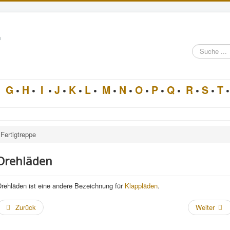
n
Suche
im
Architektur-
Lexikon
•
G
•
H
•
I
•
J
•
K
•
L
•
M
•
N
•
O
•
P
•
Q
•
R
•
S
•
T
•
Fertigtreppe
Drehläden
Drehläden ist eine andere Bezeichnung für
Klappläden
.
Zurück
Weiter