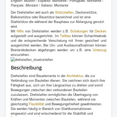
English: Mullion / Español: Montante / Português: Montante /
Français: Montant / Italiano: Montante
Der Drehsteifen wid auch als
Stützsteifen
, Deckenstütze,
Balkenstütze oder Baustütze bezeichnet und ist eine
Stahlstütze die während der Bauphase zur Abfangung genutzt
wird.
Mit
Hilfe
von Drehsteifen werden z.B.
Schalungen
für
Decken
aufgestellt und ausgerichtet. Im
Tiefbau
können Schachtwände
und die entsprechende Verschalung mit Ihnen gesichert und
ausgerichtet werden. Bei Um- und Ausbaumaßnahmen können
Bestandsdecken abgefangen werden um z.B. eine
Unterzug
einzuziehen.
Beschreibung
Drehsteifen sind Bauelemente in der
Architektur
, die zur
Verbindung von Bauteilen dienen. Sie zeichnen sich durch ihre
Fähigkeit aus, sich um ihre Längsachse zu drehen und somit
Bewegungen zwischen den verbundenen Bauteilen
zuzulassen. Drehsteifen ermöglichen die Übertragung von
Kräften und Momenten zwischen Bauteilen, während sie
gleichzeitig
Flexibilität
und Bewegungsfreiheit gewährleisten.
Sie werden häufig in Bereich von Stahlkonstruktionen
eingesetzt und sind entscheidend für die Stabilität und