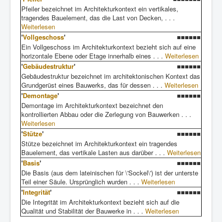
Pfeiler bezeichnet im Architekturkontext ein vertikales,
tragendes Bauelement, das die Last von Decken, . . .
Weiterlesen
'
Vollgeschoss
'
■■■■■■
Ein Vollgeschoss im Architekturkontext bezieht sich auf eine
horizontale Ebene oder Etage innerhalb eines . . .
Weiterlesen
'
Gebäudestruktur
'
■■■■■■
Gebäudestruktur bezeichnet im architektonischen Kontext das
Grundgerüst eines Bauwerks, das für dessen . . .
Weiterlesen
'
Demontage
'
■■■■■■
Demontage im Architekturkontext bezeichnet den
kontrollierten Abbau oder die Zerlegung von Bauwerken . . .
Weiterlesen
'
Stütze
'
■■■■■■
Stütze bezeichnet im Architekturkontext ein tragendes
Bauelement, das vertikale Lasten aus darüber . . .
Weiterlesen
'
Basis
'
■■■■■■
Die Basis (aus dem lateinischen für \'Sockel\') ist der unterste
Teil einer Säule. Ursprünglich wurden . . .
Weiterlesen
'
Integrität
'
■■■■■■
Die Integrität im Architekturkontext bezieht sich auf die
Qualität und Stabilität der Bauwerke in . . .
Weiterlesen