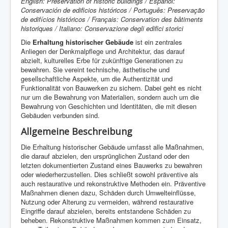
English: Preservation of historic buildings / Español:
Conservación de edificios históricos / Português: Preservação
de edifícios históricos / Français: Conservation des bâtiments
historiques / Italiano: Conservazione degli edifici storici
Die
Erhaltung historischer Gebäude
ist ein zentrales
Anliegen der Denkmalpflege und Architektur, das darauf
abzielt, kulturelles Erbe für zukünftige Generationen zu
bewahren. Sie vereint technische, ästhetische und
gesellschaftliche Aspekte, um die Authentizität und
Funktionalität von Bauwerken zu sichern. Dabei geht es nicht
nur um die Bewahrung von Materialien, sondern auch um die
Bewahrung von Geschichten und Identitäten, die mit diesen
Gebäuden verbunden sind.
Allgemeine Beschreibung
Die Erhaltung historischer Gebäude umfasst alle Maßnahmen,
die darauf abzielen, den ursprünglichen Zustand oder den
letzten dokumentierten Zustand eines Bauwerks zu bewahren
oder wiederherzustellen. Dies schließt sowohl präventive als
auch restaurative und rekonstruktive Methoden ein. Präventive
Maßnahmen dienen dazu, Schäden durch Umwelteinflüsse,
Nutzung oder Alterung zu vermeiden, während restaurative
Eingriffe darauf abzielen, bereits entstandene Schäden zu
beheben. Rekonstruktive Maßnahmen kommen zum Einsatz,