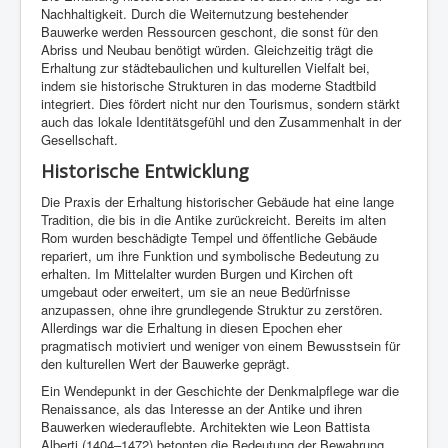
Nachhaltigkeit. Durch die Weiternutzung bestehender
Bauwerke werden Ressourcen geschont, die sonst für den
Abriss und Neubau benötigt würden. Gleichzeitig trägt die
Erhaltung zur städtebaulichen und kulturellen Vielfalt bei,
indem sie historische Strukturen in das moderne Stadtbild
integriert. Dies fördert nicht nur den Tourismus, sondern stärkt
auch das lokale Identitätsgefühl und den Zusammenhalt in der
Gesellschaft.
Historische Entwicklung
Die Praxis der Erhaltung historischer Gebäude hat eine lange
Tradition, die bis in die Antike zurückreicht. Bereits im alten
Rom wurden beschädigte Tempel und öffentliche Gebäude
repariert, um ihre Funktion und symbolische Bedeutung zu
erhalten. Im Mittelalter wurden Burgen und Kirchen oft
umgebaut oder erweitert, um sie an neue Bedürfnisse
anzupassen, ohne ihre grundlegende Struktur zu zerstören.
Allerdings war die Erhaltung in diesen Epochen eher
pragmatisch motiviert und weniger von einem Bewusstsein für
den kulturellen Wert der Bauwerke geprägt.
Ein Wendepunkt in der Geschichte der Denkmalpflege war die
Renaissance, als das Interesse an der Antike und ihren
Bauwerken wiederauflebte. Architekten wie Leon Battista
Alberti (1404–1472) betonten die Bedeutung der Bewahrung