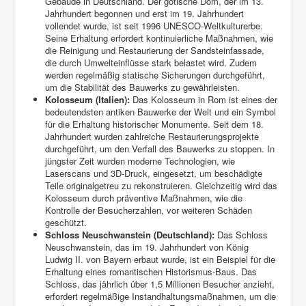
Gebäude in Deutschland. Der gotische Dom, der im 13.
Jahrhundert begonnen und erst im 19. Jahrhundert
vollendet wurde, ist seit 1996 UNESCO-Weltkulturerbe.
Seine Erhaltung erfordert kontinuierliche Maßnahmen, wie
die Reinigung und Restaurierung der Sandsteinfassade,
die durch Umwelteinflüsse stark belastet wird. Zudem
werden regelmäßig statische Sicherungen durchgeführt,
um die Stabilität des Bauwerks zu gewährleisten.
Kolosseum (Italien):
Das Kolosseum in Rom ist eines der
bedeutendsten antiken Bauwerke der Welt und ein Symbol
für die Erhaltung historischer Monumente. Seit dem 18.
Jahrhundert wurden zahlreiche Restaurierungsprojekte
durchgeführt, um den Verfall des Bauwerks zu stoppen. In
jüngster Zeit wurden moderne Technologien, wie
Laserscans und 3D-Druck, eingesetzt, um beschädigte
Teile originalgetreu zu rekonstruieren. Gleichzeitig wird das
Kolosseum durch präventive Maßnahmen, wie die
Kontrolle der Besucherzahlen, vor weiteren Schäden
geschützt.
Schloss Neuschwanstein (Deutschland):
Das Schloss
Neuschwanstein, das im 19. Jahrhundert von König
Ludwig II. von Bayern erbaut wurde, ist ein Beispiel für die
Erhaltung eines romantischen Historismus-Baus. Das
Schloss, das jährlich über 1,5 Millionen Besucher anzieht,
erfordert regelmäßige Instandhaltungsmaßnahmen, um die