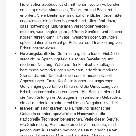
historischer Gebäude ist oft mit hohen Kosten verbunden,
da sie spezielle Materialien, Techniken und Fachkräfte
erfordert. Viele Denkmäler sind auf öffentliche Fördermittel
angewiesen, die jedoch begrenzt sind. Dies führt dazu,
dass notwendige Maßnahmen verschoben werden
müssen, was langfristig zu größeren Schäden und höheren
Kosten führen kann. Private Investoren oder Stiftungen
spielen daher eine wichtige Rolle bei der Finanzierung von
Erhaltungsprojekten.
Nutzungskonflikte:
Die Erhaltung historischer Gebäude
steht oft im Spannungsfeld zwischen Bewahrung und
moderner Nutzung. Während Denkmalschutzauflagen
bestimmte Veränderungen verbieten, erfordern moderne
Standards, wie Barrierefreiheit oder Brandschutz, oft
Anpassungen. Diese Konflikte können zu langwierigen
Genehmigungsverfahren führen und die Umsetzung von
Erhaltungsmaßnahmen verzögern. Ein Beispiel hierfür ist
die Nachrüstung von Aufzügen in historischen Gebäuden,
die oft mit denkmalschutzrechtlichen Vorgaben kollidiert.
Mangel an Fachkräften:
Die Erhaltung historischer
Gebäude erfordert spezialisierte Handwerker, die
traditionelle Techniken beherrschen. Viele dieser Berufe,
wie Steinmetze, Restauratoren oder Zimmerleute, sind
jedoch vom Aussterben bedroht, da sie nur noch selten
ausgebildet werden. Dies führt zu einem Mangel an