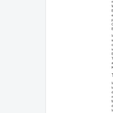
m
e
p
B
I
s
o
E
T
a
K
d
m
M
d
I