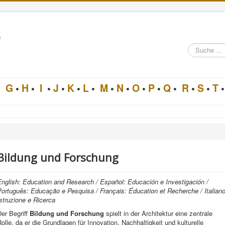
n
Suche
im
Architektur-
Lexikon
•
G
•
H
•
I
•
J
•
K
•
L
•
M
•
N
•
O
•
P
•
Q
•
R
•
S
•
T
•
Bildung und Forschung
English: Education and Research / Español: Educación e Investigación /
ortuguês: Educação e Pesquisa / Français: Éducation et Recherche / Italiano
struzione e Ricerca
er Begriff
Bildung und Forschung
spielt in der Architektur eine zentrale
olle, da er die Grundlagen für Innovation, Nachhaltigkeit und kulturelle