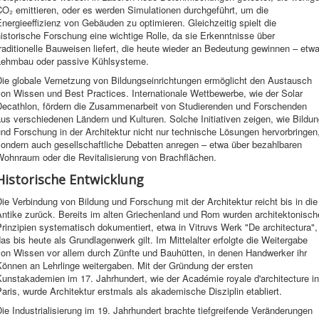
O₂ emittieren, oder es werden Simulationen durchgeführt, um die
nergieeffizienz von Gebäuden zu optimieren. Gleichzeitig spielt die
istorische Forschung eine wichtige Rolle, da sie Erkenntnisse über
raditionelle Bauweisen liefert, die heute wieder an Bedeutung gewinnen – etw
Lehmbau oder passive Kühlsysteme.
Die globale Vernetzung von Bildungseinrichtungen ermöglicht den Austausch
on Wissen und Best Practices. Internationale Wettbewerbe, wie der Solar
Decathlon, fördern die Zusammenarbeit von Studierenden und Forschenden
us verschiedenen Ländern und Kulturen. Solche Initiativen zeigen, wie Bildu
nd Forschung in der Architektur nicht nur technische Lösungen hervorbringen
sondern auch gesellschaftliche Debatten anregen – etwa über bezahlbaren
Wohnraum oder die Revitalisierung von Brachflächen.
Historische Entwicklung
ie Verbindung von Bildung und Forschung mit der Architektur reicht bis in die
Antike zurück. Bereits im alten Griechenland und Rom wurden architektonisch
rinzipien systematisch dokumentiert, etwa in Vitruvs Werk "De architectura",
as bis heute als Grundlagenwerk gilt. Im Mittelalter erfolgte die Weitergabe
von Wissen vor allem durch Zünfte und Bauhütten, in denen Handwerker ihr
Können an Lehrlinge weitergaben. Mit der Gründung der ersten
unstakademien im 17. Jahrhundert, wie der Académie royale d'architecture in
aris, wurde Architektur erstmals als akademische Disziplin etabliert.
ie Industrialisierung im 19. Jahrhundert brachte tiefgreifende Veränderungen