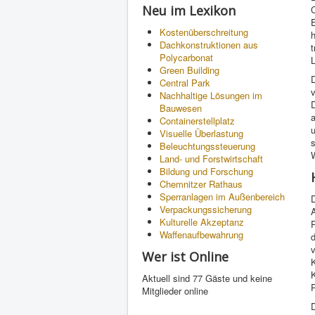
Neu im Lexikon
C
E
Kostenüberschreitung
h
Dachkonstruktionen aus
t
Polycarbonat
Green Building
Central Park
v
Nachhaltige Lösungen im
Bauwesen
a
Containerstellplatz
u
Visuelle Überlastung
Beleuchtungssteuerung
Land- und Forstwirtschaft
Bildung und Forschung
Chemnitzer Rathaus
Sperranlagen im Außenbereich
D
Verpackungssicherung
Kulturelle Akzeptanz
P
Waffenaufbewahrung
d
Wer ist Online
K
Aktuell sind 77 Gäste und keine
P
Mitglieder online
D