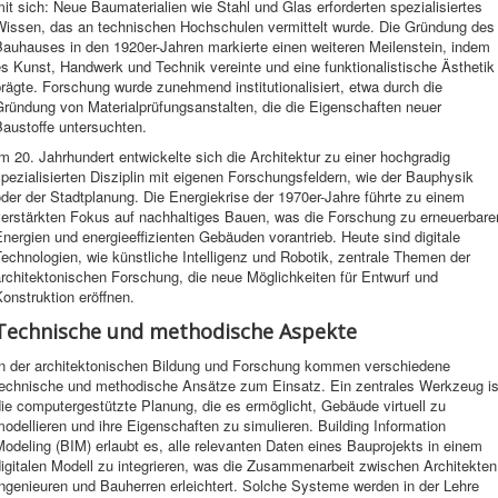
it sich: Neue Baumaterialien wie Stahl und Glas erforderten spezialisiertes
Wissen, das an technischen Hochschulen vermittelt wurde. Die Gründung des
Bauhauses in den 1920er-Jahren markierte einen weiteren Meilenstein, indem
s Kunst, Handwerk und Technik vereinte und eine funktionalistische Ästhetik
rägte. Forschung wurde zunehmend institutionalisiert, etwa durch die
Gründung von Materialprüfungsanstalten, die die Eigenschaften neuer
austoffe untersuchten.
m 20. Jahrhundert entwickelte sich die Architektur zu einer hochgradig
pezialisierten Disziplin mit eigenen Forschungsfeldern, wie der Bauphysik
der der Stadtplanung. Die Energiekrise der 1970er-Jahre führte zu einem
verstärkten Fokus auf nachhaltiges Bauen, was die Forschung zu erneuerbare
nergien und energieeffizienten Gebäuden vorantrieb. Heute sind digitale
echnologien, wie künstliche Intelligenz und Robotik, zentrale Themen der
rchitektonischen Forschung, die neue Möglichkeiten für Entwurf und
onstruktion eröffnen.
Technische und methodische Aspekte
In der architektonischen Bildung und Forschung kommen verschiedene
technische und methodische Ansätze zum Einsatz. Ein zentrales Werkzeug is
ie computergestützte Planung, die es ermöglicht, Gebäude virtuell zu
odellieren und ihre Eigenschaften zu simulieren. Building Information
odeling (BIM) erlaubt es, alle relevanten Daten eines Bauprojekts in einem
igitalen Modell zu integrieren, was die Zusammenarbeit zwischen Architekten
ngenieuren und Bauherren erleichtert. Solche Systeme werden in der Lehre