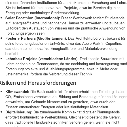
eine der führenden Institutionen für architektonische Forschung und Lehre
Sie ist bekannt für ihre innovativen Projekte, etwa im Bereich digitaler
Fertigung oder nachhaltiger Stadtentwicklung.
Solar Decathlon (international):
Dieser Wettbewerb fordert Studierende
auf, energieeffiziente und nachhaltige Häuser zu entwerfen und zu bauen.
Er fördert den Austausch von Wissen und die praktische Anwendung von
Forschungsergebnissen.
Foster + Partners (Großbritannien):
Das Architekturbüro ist bekannt für
seine forschungsbasierten Entwürfe, etwa das Apple Park in Cupertino,
das durch seine innovative Energieeffizienz und Materialverwendung
besticht.
Lehmbau-Projekte (verschiedene Länder):
Traditionelle Bauweisen mit
Lehm erleben eine Renaissance, da sie nachhaltig und kostengünstig sind
Forschungsprojekte und Ausbildungsprogramme, etwa in Afrika oder
Lateinamerika, fördern die Verbreitung dieser Technik.
Risiken und Herausforderungen
Klimawandel:
Die Bauindustrie ist für einen erheblichen Teil der globalen
CO₂-Emissionen verantwortlich. Bildung und Forschung müssen Lösunge
entwickeln, um Gebäude klimaneutral zu gestalten, etwa durch den
Einsatz erneuerbarer Energien oder kreislauffähiger Materialien.
Digitalisierung:
Die zunehmende Komplexität digitaler Planungstools
erfordert kontinuierliche Weiterbildung. Gleichzeitig besteht die Gefahr,
dass traditionelle Handwerkstechniken verloren gehen, wenn sie nicht