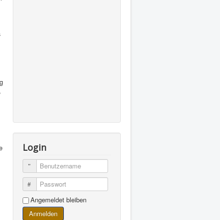
a
ng
,
Login
e
Benutzername
Passwort
Angemeldet bleiben
Anmelden