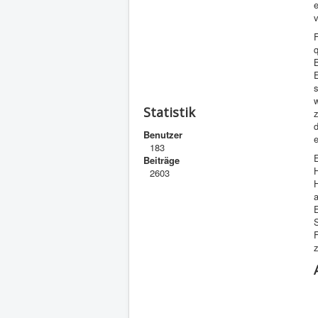
v
q
B
s
w
Statistik
z
Benutzer
e
183
E
Beiträge
H
2603
H
a
F