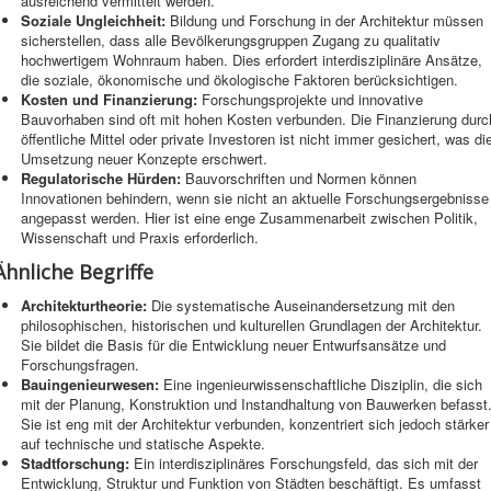
ausreichend vermittelt werden.
Soziale Ungleichheit:
Bildung und Forschung in der Architektur müssen
sicherstellen, dass alle Bevölkerungsgruppen Zugang zu qualitativ
hochwertigem Wohnraum haben. Dies erfordert interdisziplinäre Ansätze,
die soziale, ökonomische und ökologische Faktoren berücksichtigen.
Kosten und Finanzierung:
Forschungsprojekte und innovative
Bauvorhaben sind oft mit hohen Kosten verbunden. Die Finanzierung durc
öffentliche Mittel oder private Investoren ist nicht immer gesichert, was di
Umsetzung neuer Konzepte erschwert.
Regulatorische Hürden:
Bauvorschriften und Normen können
Innovationen behindern, wenn sie nicht an aktuelle Forschungsergebnisse
angepasst werden. Hier ist eine enge Zusammenarbeit zwischen Politik,
Wissenschaft und Praxis erforderlich.
Ähnliche Begriffe
Architekturtheorie:
Die systematische Auseinandersetzung mit den
philosophischen, historischen und kulturellen Grundlagen der Architektur.
Sie bildet die Basis für die Entwicklung neuer Entwurfsansätze und
Forschungsfragen.
Bauingenieurwesen:
Eine ingenieurwissenschaftliche Disziplin, die sich
mit der Planung, Konstruktion und Instandhaltung von Bauwerken befasst
Sie ist eng mit der Architektur verbunden, konzentriert sich jedoch stärker
auf technische und statische Aspekte.
Stadtforschung:
Ein interdisziplinäres Forschungsfeld, das sich mit der
Entwicklung, Struktur und Funktion von Städten beschäftigt. Es umfasst