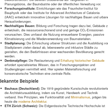
Planungsbüros, der Bauindustrie oder der öffentlichen Verwaltung vor.
Forschungsinstitute:
Einrichtungen wie das Fraunhofer-Institut für
Bauphysik oder das Institute for Advanced Architecture of Catalonia
(IAAC) entwickeln innovative Lösungen für nachhaltiges Bauen und urban
Herausforderungen.
Nachhaltiges Bauen:
Bildung und Forschung tragen dazu bei, Gebäude z
entwickeln, die ressourcenschonend sind und geringe CO₂-Emissionen
verursachen. Dies umfasst die Nutzung erneuerbarer Energien, passive
Klimatisierung und die Wiederverwendung von Baumaterialien.
Stadtplanung:
Die Erforschung urbaner Strukturen und die Ausbildung vo
Stadtplanern zielen darauf ab, lebenswerte und inklusive Städte zu
gestalten, die den Bedürfnissen einer wachsenden Bevölkerung gerecht
werden.
Denkmalpflege:
Die Restaurierung und
Erhaltung historischer Gebäude
erfordert spezialisiertes Wissen, das in Forschungsprojekten und
Studiengängen vermittelt wird. Hier spielen Materialforschung und
konservatorische Techniken eine zentrale Rolle.
Bekannte Beispiele
Bauhaus (Deutschland):
Die 1919 gegründete Kunstschule revolutioniert
die Architekturausbildung, indem sie Kunst, Handwerk und Technik
verband. Ihre Prinzipien, wie Funktionalität und
Minimalismus
, prägen bis
heute die
moderne Architektur
.
ETH Zürich (Schweiz):
Die Eidgenössische Technische Hochschule ist