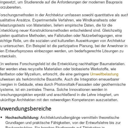
eingesetzt, um Studierende auf die Anforderungen der modernen Baupraxis
orzubereiten.
Forschungsmethoden in der Architektur umfassen sowohl quantitative als auc
ualitative Ansätze. Experimentelle Verfahren, wie Windkanaltests oder
elastungstests von Materialien, liefern empirische Daten, die für die
Entwicklung neuer Konstruktionsmethoden entscheidend sind. Gleichzeitig
pielen qualitative Methoden, wie Fallstudien oder Nutzerbefragungen, eine
ichtige Rolle, um die sozialen und kulturellen Auswirkungen von Architektur
u untersuchen. Ein Beispiel ist die partizipative Planung, bei der Anwohner in
den Entwurfsprozess einbezogen werden, um bedarfsgerechte Lösungen zu
ntwickeln.
in weiteres Forschungsfeld ist die Entwicklung nachhaltiger Baumaterialien.
ier werden etwa recycelte Materialien oder biobasierte Werkstoffe, wie
anfbeton oder Myzelium, erforscht, die eine geringere
Umweltbelastung
ufweisen als herkömmliche Baustoffe. Auch die Integration erneuerbarer
Energien in Gebäude, etwa durch Photovoltaik-Fassaden oder geothermische
Systeme, ist ein zentrales Thema. Solche Innovationen werden in
orschungsprojekten erprobt und anschließend in die Lehre integriert, um
zukünftige Architekten mit den notwendigen Kompetenzen auszustatten.
Anwendungsbereiche
Hochschulbildung:
Architekturstudiengänge vermitteln theoretische
Grundlagen und praktische Fähigkeiten, von der Entwurfslehre bis zur
Baukonstruktion. Sie bereiten Studierende auf Tätigkeiten in