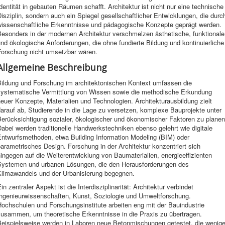
dentität in gebauten Räumen schafft. Architektur ist nicht nur eine technische
isziplin, sondern auch ein Spiegel gesellschaftlicher Entwicklungen, die durc
wissenschaftliche Erkenntnisse und pädagogische Konzepte geprägt werden.
Besonders in der modernen Architektur verschmelzen ästhetische, funktionale
nd ökologische Anforderungen, die ohne fundierte Bildung und kontinuierliche
Forschung nicht umsetzbar wären.
Allgemeine Beschreibung
Bildung und Forschung im architektonischen Kontext umfassen die
systematische Vermittlung von Wissen sowie die methodische Erkundung
euer Konzepte, Materialien und Technologien. Architekturausbildung zielt
arauf ab, Studierende in die Lage zu versetzen, komplexe Bauprojekte unter
Berücksichtigung sozialer, ökologischer und ökonomischer Faktoren zu planen
abei werden traditionelle Handwerkstechniken ebenso gelehrt wie digitale
Entwurfsmethoden, etwa Building Information Modeling (BIM) oder
arametrisches Design. Forschung in der Architektur konzentriert sich
ingegen auf die Weiterentwicklung von Baumaterialien, energieeffizienten
Systemen und urbanen Lösungen, die den Herausforderungen des
Klimawandels und der Urbanisierung begegnen.
in zentraler Aspekt ist die Interdisziplinarität: Architektur verbindet
Ingenieurwissenschaften, Kunst, Soziologie und Umweltforschung.
ochschulen und Forschungsinstitute arbeiten eng mit der Bauindustrie
zusammen, um theoretische Erkenntnisse in die Praxis zu übertragen.
Beispielsweise werden in Laboren neue Betonmischungen getestet, die wenige