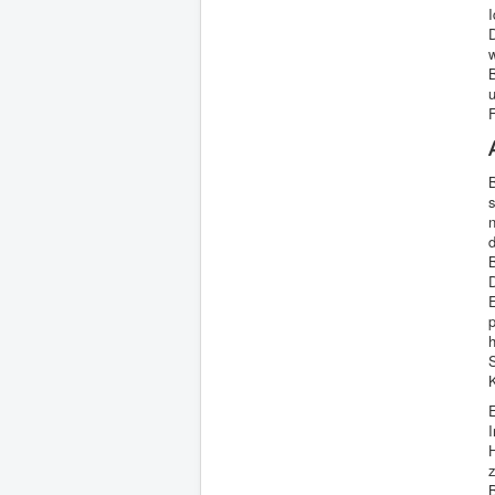
I
D
u
n
d
D
p
h
E
H