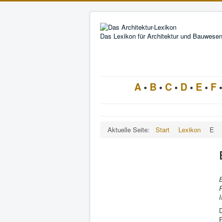
Das Lexikon für Architektur und Bauwese
A
•
B
•
C
•
D
•
E
•
F
Aktuelle Seite:
Start
Lexikon
E
P
I
D
R