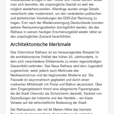
man sich bemühte, die ursprüngliche Gestalt so weit wie
möglich wiederherzustellen. Allerdings wurden einige Details
vereinfacht oder modernisiert, um den veränderten politischen
und ästhetischen Vorstellungen der DDR-Zeit Rechnung zu
tragen. Erst nach der Wiedervereinigung Deutschlands konnten
weitere Restaurierungsarbeiten durchgeführt werden, die das
Rathaus in seinem heutigen Erscheinungsbild wieder näher an
den ursprünglichen Zustand heranführten.
Architektonische Merkmale
Das Chemnitzer Rathaus ist ein herausragendes Beispiel für
die architektonische Vielfalt des frühen 20. Jahrhunderts, in
dem sich verschiedene Stilelemente zu einem eigenständigen
Gesamtbild verbinden. Das Neue Rathaus wird dem Jugendstil
zugerechnet, weist jedoch auch Merkmale des
Neoklassizismus und der beginnenden Moderne auf. Die
Fassade ist asymmetrisch gegliedert und durch einen
markanten Mittelrisalit mit Portal und Balkon akzentuiert. Über
dem Eingangsbereich thront eine allegorische Figurengruppe,
die die Stadt Chemnitz als Schutzherrin darstellt, flankiert von
Darstellungen der Industrie und des Handels – ein klarer
Verweis auf die wirtschaftliche Bedeutung der Stadt.
Der Rathausturm, der mit 84 Metern Höhe das höchste
Bauwerk der Innenstadt ist, dient nicht nur als optischer