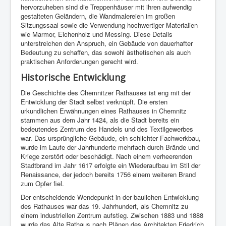
hervorzuheben sind die Treppenhäuser mit ihren aufwendig
gestalteten Geländern, die Wandmalereien im großen
Sitzungssaal sowie die Verwendung hochwertiger Materialien
wie Marmor, Eichenholz und Messing. Diese Details
unterstreichen den Anspruch, ein Gebäude von dauerhafter
Bedeutung zu schaffen, das sowohl ästhetischen als auch
praktischen Anforderungen gerecht wird.
Historische Entwicklung
Die Geschichte des Chemnitzer Rathauses ist eng mit der
Entwicklung der Stadt selbst verknüpft. Die ersten
urkundlichen Erwähnungen eines Rathauses in Chemnitz
stammen aus dem Jahr 1424, als die Stadt bereits ein
bedeutendes Zentrum des Handels und des Textilgewerbes
war. Das ursprüngliche Gebäude, ein schlichter Fachwerkbau,
wurde im Laufe der Jahrhunderte mehrfach durch Brände und
Kriege zerstört oder beschädigt. Nach einem verheerenden
Stadtbrand im Jahr 1617 erfolgte ein Wiederaufbau im Stil der
Renaissance, der jedoch bereits 1756 einem weiteren Brand
zum Opfer fiel.
Der entscheidende Wendepunkt in der baulichen Entwicklung
des Rathauses war das 19. Jahrhundert, als Chemnitz zu
einem industriellen Zentrum aufstieg. Zwischen 1883 und 1888
wurde das Alte Rathaus nach Plänen des Architekten Friedrich