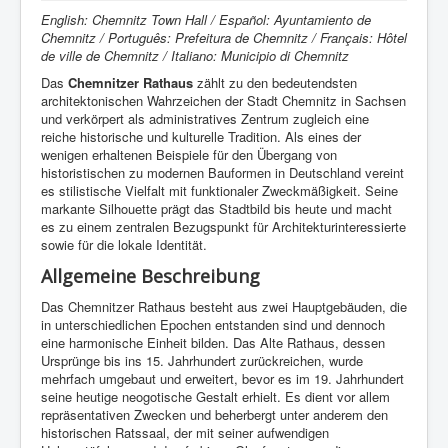
English: Chemnitz Town Hall / Español: Ayuntamiento de
Chemnitz / Português: Prefeitura de Chemnitz / Français: Hôtel
de ville de Chemnitz / Italiano: Municipio di Chemnitz
Das
Chemnitzer Rathaus
zählt zu den bedeutendsten
architektonischen Wahrzeichen der Stadt Chemnitz in Sachsen
und verkörpert als administratives Zentrum zugleich eine
reiche historische und kulturelle Tradition. Als eines der
wenigen erhaltenen Beispiele für den Übergang von
historistischen zu modernen Bauformen in Deutschland vereint
es stilistische Vielfalt mit funktionaler Zweckmäßigkeit. Seine
markante Silhouette prägt das Stadtbild bis heute und macht
es zu einem zentralen Bezugspunkt für Architekturinteressierte
sowie für die lokale Identität.
Allgemeine Beschreibung
Das Chemnitzer Rathaus besteht aus zwei Hauptgebäuden, die
in unterschiedlichen Epochen entstanden sind und dennoch
eine harmonische Einheit bilden. Das Alte Rathaus, dessen
Ursprünge bis ins 15. Jahrhundert zurückreichen, wurde
mehrfach umgebaut und erweitert, bevor es im 19. Jahrhundert
seine heutige neogotische Gestalt erhielt. Es dient vor allem
repräsentativen Zwecken und beherbergt unter anderem den
historischen Ratssaal, der mit seiner aufwendigen