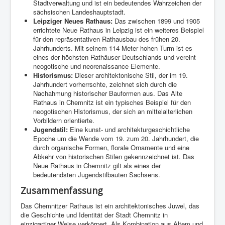
Stadtverwaltung und ist ein bedeutendes Wahrzeichen der
sächsischen Landeshauptstadt.
Leipziger Neues Rathaus:
Das zwischen 1899 und 1905
errichtete Neue Rathaus in Leipzig ist ein weiteres Beispiel
für den repräsentativen Rathausbau des frühen 20.
Jahrhunderts. Mit seinem 114 Meter hohen Turm ist es
eines der höchsten Rathäuser Deutschlands und vereint
neogotische und neorenaissance Elemente.
Historismus:
Dieser architektonische Stil, der im 19.
Jahrhundert vorherrschte, zeichnet sich durch die
Nachahmung historischer Bauformen aus. Das Alte
Rathaus in Chemnitz ist ein typisches Beispiel für den
neogotischen Historismus, der sich an mittelalterlichen
Vorbildern orientierte.
Jugendstil:
Eine kunst- und architekturgeschichtliche
Epoche um die Wende vom 19. zum 20. Jahrhundert, die
durch organische Formen, florale Ornamente und eine
Abkehr von historischen Stilen gekennzeichnet ist. Das
Neue Rathaus in Chemnitz gilt als eines der
bedeutendsten Jugendstilbauten Sachsens.
Zusammenfassung
Das Chemnitzer Rathaus ist ein architektonisches Juwel, das
die Geschichte und Identität der Stadt Chemnitz in
einzigartiger Weise verkörpert. Als Kombination aus Altem und