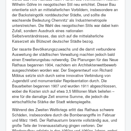
Wilhelm Göhre im neogotischen Stil neu errichtet. Dieser Bau
orientierte sich an mittelalterlichen Vorbildern, insbesondere an
der Backsteingotik norddeutscher Städte, und sollte die
wachsende Bedeutung Chemnitz' als Industriemetropole
unterstreichen. Die Wahl des neogotischen Stils war dabei kein
Zufall, sondern Ausdruck eines nationalen
Selbstverständnisses, das sich auf die mittelalterliche
Kaiserzeit als Blütezeit deutscher Städte bezog.
Der rasante Bevölkerungszuwachs und die damit verbundene
Ausweitung der städtischen Verwaltung machten jedoch bald
einen Erweiterungsbau notwendig. Die Planungen für das Neue
Rathaus begannen 1904, nachdem ein Architektenwettbewerb
ausgeschrieben worden war. Der Siegerentwurf von Richard
Möbius setzte sich durch seine innovative Verbindung von
Jugendstil und monumentaler Repräsentation durch. Die
Bauarbeiten begannen 1907 und wurden 1911 abgeschlossen,
wobei die Kosten sich auf etwa 3,5 Millionen Mark beliefen –
eine für die damalige Zeit enorme Summe, die jedoch die
wirtschaftliche Stärke der Stadt widerspiegelte.
Während des Zweiten Weltkriegs erlitt das Rathaus schwere
Schäden, insbesondere durch die Bombenangriffe im Februar
und März 1945. Der Rathausturm brannte vollständig aus, und
große Teile der Innenausstattung gingen verloren. Der
Wiederaufbau erfolgte in den 1950er und 1960er Jahren, wobei