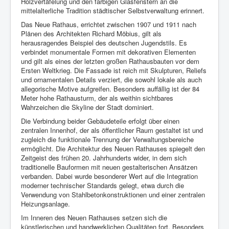
Holzvertäfelung und den farbigen Glasfenstern an die
mittelalterliche Tradition städtischer Selbstverwaltung erinnert.
Das Neue Rathaus, errichtet zwischen 1907 und 1911 nach
Plänen des Architekten Richard Möbius, gilt als
herausragendes Beispiel des deutschen Jugendstils. Es
verbindet monumentale Formen mit dekorativen Elementen
und gilt als eines der letzten großen Rathausbauten vor dem
Ersten Weltkrieg. Die Fassade ist reich mit Skulpturen, Reliefs
und ornamentalen Details verziert, die sowohl lokale als auch
allegorische Motive aufgreifen. Besonders auffällig ist der 84
Meter hohe Rathausturm, der als weithin sichtbares
Wahrzeichen die Skyline der Stadt dominiert.
Die Verbindung beider Gebäudeteile erfolgt über einen
zentralen Innenhof, der als öffentlicher Raum gestaltet ist und
zugleich die funktionale Trennung der Verwaltungsbereiche
ermöglicht. Die Architektur des Neuen Rathauses spiegelt den
Zeitgeist des frühen 20. Jahrhunderts wider, in dem sich
traditionelle Bauformen mit neuen gestalterischen Ansätzen
verbanden. Dabei wurde besonderer Wert auf die Integration
moderner technischer Standards gelegt, etwa durch die
Verwendung von Stahlbetonkonstruktionen und einer zentralen
Heizungsanlage.
Im Inneren des Neuen Rathauses setzen sich die
künstlerischen und handwerklichen Qualitäten fort. Besonders