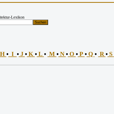
tektur-Lexikon
Suchen
H
•
I
•
J
•
K
•
L
•
M
•
N
•
O
•
P
•
Q
•
R
•
S