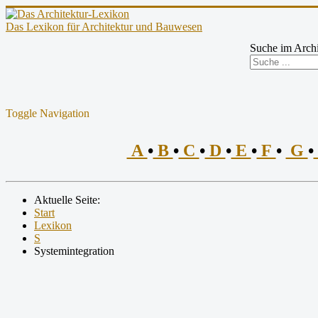
Das Lexikon für Architektur und Bauwesen
Suche im Archi
Toggle Navigation
A
•
B
•
C
•
D
•
E
•
F
•
G
•
Aktuelle Seite:
Start
Lexikon
S
Systemintegration