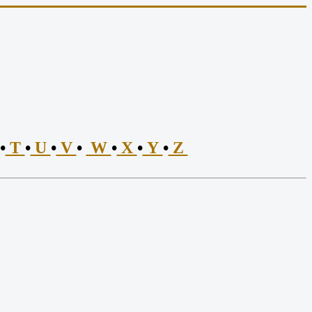
•
T
•
U
•
V
•
W
•
X
•
Y
•
Z