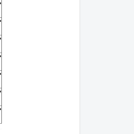
■
■
■
■
■
■
■