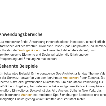
Anwendungsbereiche
pa-Architektur findet Anwendung in verschiedenen Kontexten, einschließlich
tädtischer Wellnesszentren, luxuriöser Resort-Spas und privater Spa-Bereich
n Hotels oder
Wohngebäuden
. Der Fokus liegt dabei stets darauf, durch
rchitektonische Elemente und Designprinzipien die Erfahrung der
Entspannung und Erholung zu maximieren.
Bekannte Beispiele
in bekanntes Beispiel für hervorragende Spa-Architektur ist das Therme Vals
in der Schweiz, entworfen von dem berühmten
Architekten
Peter Zumthor. Die
Therme nutzt lokal gewonnenen Quarzitstein, um eine starke Verbindung zur
natürlichen Umgebung herzustellen und eine ruhige, meditative Atmosphäre z
chaffen. Ein weiteres Beispiel ist das Aire Ancient Baths in New York, das
ine historische
Ästhetik
mit modernen Spa-Einrichtungen kombiniert und eine
inzigartige Rückzugsmöglichkeit inmitten der Großstadt bietet.