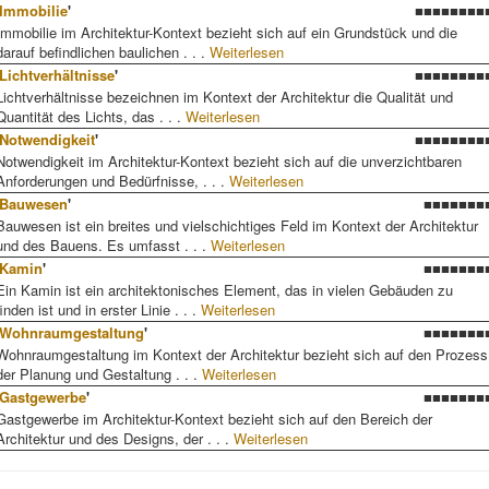
Immobilie
'
■■■■■■■■
Immobilie im Architektur-Kontext bezieht sich auf ein Grundstück und die
darauf befindlichen baulichen . . .
Weiterlesen
Lichtverhältnisse
'
■■■■■■■■
Lichtverhältnisse bezeichnen im Kontext der Architektur die Qualität und
Quantität des Lichts, das . . .
Weiterlesen
Notwendigkeit
'
■■■■■■■■
Notwendigkeit im Architektur-Kontext bezieht sich auf die unverzichtbaren
Anforderungen und Bedürfnisse, . . .
Weiterlesen
Bauwesen
'
■■■■■■■
Bauwesen ist ein breites und vielschichtiges Feld im Kontext der Architektur
und des Bauens. Es umfasst . . .
Weiterlesen
Kamin
'
■■■■■■■
Ein Kamin ist ein architektonisches Element, das in vielen Gebäuden zu
finden ist und in erster Linie . . .
Weiterlesen
Wohnraumgestaltung
'
■■■■■■■
Wohnraumgestaltung im Kontext der Architektur bezieht sich auf den Prozess
der Planung und Gestaltung . . .
Weiterlesen
Gastgewerbe
'
■■■■■■■
Gastgewerbe im Architektur-Kontext bezieht sich auf den Bereich der
Architektur und des Designs, der . . .
Weiterlesen