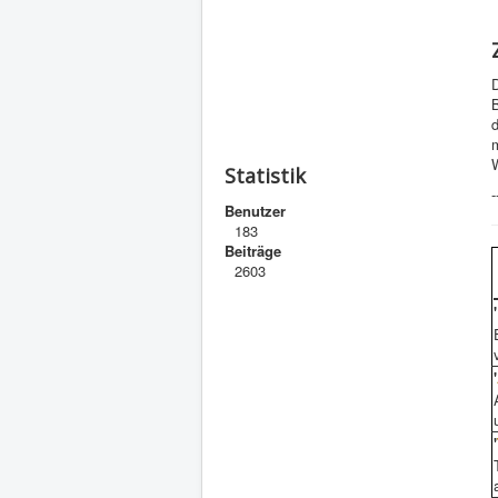
D
W
Statistik
-
Benutzer
183
Beiträge
2603
'
'
'