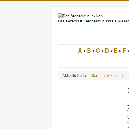
Das Lexikon für Architektur und Bauwese
A
•
B
•
C
•
D
•
E
•
F
Aktuelle Seite:
Start
Lexikon
H
E
A
G