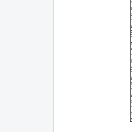
'
'
'
'
'
'
'