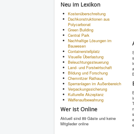
Neu im Lexikon
Kostenüberschreitung
Dachkonstruktionen aus
Polycarbonat
Green Building
Central Park
Nachhaltige Lösungen im
Bauwesen
Containerstellplatz
S
Visuelle Überlastung
s
Beleuchtungssteuerung
i
Land- und Forstwirtschaft
a
Bildung und Forschung
Chemnitzer Rathaus
Sperranlagen im Außenbereich
Verpackungssicherung
E
Kulturelle Akzeptanz
Waffenaufbewahrung
Wer ist Online
s
Aktuell sind 89 Gäste und keine
e
Mitglieder online
e