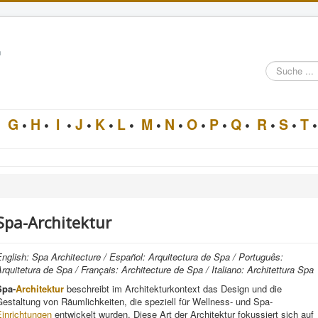
n
Suche
im
Architektur-
Lexikon
•
G
•
H
•
I
•
J
•
K
•
L
•
M
•
N
•
O
•
P
•
Q
•
R
•
S
•
T
•
Spa-Architektur
nglish: Spa Architecture / Español: Arquitectura de Spa / Português:
rquitetura de Spa / Français: Architecture de Spa / Italiano: Architettura Spa
Spa-
Architektur
beschreibt im Architekturkontext das Design und die
estaltung von Räumlichkeiten, die speziell für Wellness- und Spa-
Einrichtungen
entwickelt wurden. Diese Art der Architektur fokussiert sich auf