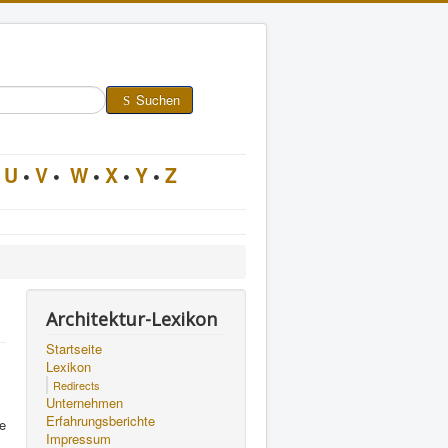
Suchen
U
•
V
•
W
•
X
•
Y
•
Z
Architektur-Lexikon
Startseite
Lexikon
Redirects
Unternehmen
Erfahrungsberichte
ie
Impressum