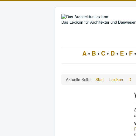
Das Lexikon für Architektur und Bauwese
A
•
B
•
C
•
D
•
E
•
F
Aktuelle Seite:
Start
Lexikon
D
E
B