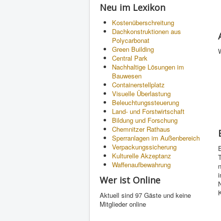
Neu im Lexikon
Kostenüberschreitung
Dachkonstruktionen aus
Polycarbonat
Green Building
W
Central Park
Nachhaltige Lösungen im
Bauwesen
Containerstellplatz
Visuelle Überlastung
Beleuchtungssteuerung
Land- und Forstwirtschaft
Bildung und Forschung
Chemnitzer Rathaus
Sperranlagen im Außenbereich
Verpackungssicherung
E
Kulturelle Akzeptanz
Waffenaufbewahrung
n
i
Wer ist Online
N
K
Aktuell sind 97 Gäste und keine
Mitglieder online