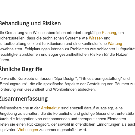
Behandlung und Risiken
ie Gestaltung von Wellnessbereichen erfordert sorgfältige
Planung
, um
sicherzustellen, dass die technischen Systeme wie
Wasser
- und
uftaufbereitung effizient funktionieren und eine kontinuierliche
Wartung
ewährleisten. Fehlplanungen können zu Problemen wie schlechter Luftqualitä
euchtigkeitsproblemen und sogar gesundheitlichen Risiken für die Nutzer
ühren.
Ähnliche Begriffe
Verwandte Konzepte umfassen "Spa-Design", "Fitnessraumgestaltung" und
"Erholungsraum", die alle spezifische Aspekte der Gestaltung von Räumen zu
Förderung von Gesundheit und Wohlbefinden abdecken.
Zusammenfassung
Wellnessbereiche in der
Architektur
sind speziell darauf ausgelegt, eine
mgebung zu schaffen, die die körperliche und geistige Gesundheit unterstütz
Durch die Integration von entspannenden und therapeutischen Elementen
ieten sie einen Rückzugsort, der sowohl in öffentlichen Einrichtungen als auc
n privaten
Wohnungen
zunehmend geschätzt wird.