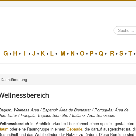
n
Suche
im
Architektur-
Lexikon
•
G
•
H
•
I
•
J
•
K
•
L
•
M
•
N
•
O
•
P
•
Q
•
R
•
S
•
T
•
Dachdämmung
Wellnessbereich
nglish: Wellness Area / Español: Área de Bienestar / Português: Área de
em-Estar / Français: Espace Bien-être / Italiano: Area Benessere
Wellnessbereich
im Architekturkontext bezeichnet einen speziell gestalteten
Raum
oder eine Raumgruppe in einem
Gebäude
, die darauf ausgerichtet ist, d
Gesundheit und das Wohlbefinden der Nutzer zu fördern. Diese Bereiche sind