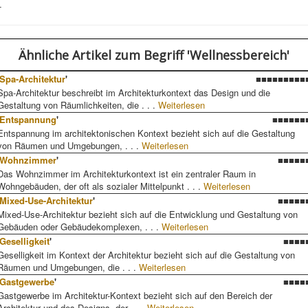
-
Ähnliche Artikel
zum Begriff 'Wellnessbereich'
Spa-Architektur
'
■■■■■■■■■
Spa-Architektur beschreibt im Architekturkontext das Design und die
Gestaltung von Räumlichkeiten, die . . .
Weiterlesen
Entspannung
'
■■■■■■
Entspannung im architektonischen Kontext bezieht sich auf die Gestaltung
von Räumen und Umgebungen, . . .
Weiterlesen
Wohnzimmer
'
■■■■■
Das Wohnzimmer im Architekturkontext ist ein zentraler Raum in
Wohngebäuden, der oft als sozialer Mittelpunkt . . .
Weiterlesen
Mixed-Use-Architektur
'
■■■■■
Mixed-Use-Architektur bezieht sich auf die Entwicklung und Gestaltung von
Gebäuden oder Gebäudekomplexen, . . .
Weiterlesen
Geselligkeit
'
■■■■
Geselligkeit im Kontext der Architektur bezieht sich auf die Gestaltung von
Räumen und Umgebungen, die . . .
Weiterlesen
Gastgewerbe
'
■■■■
Gastgewerbe im Architektur-Kontext bezieht sich auf den Bereich der
Architektur und des Designs, der . . .
Weiterlesen