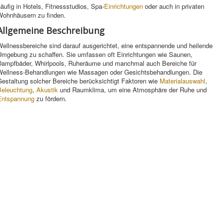
äufig in Hotels, Fitnessstudios, Spa-
Einrichtungen
oder auch in privaten
Wohnhäusern zu finden.
Allgemeine Beschreibung
Wellnessbereiche sind darauf ausgerichtet, eine entspannende und heilende
Umgebung zu schaffen. Sie umfassen oft Einrichtungen wie Saunen,
Dampfbäder, Whirlpools, Ruheräume und manchmal auch Bereiche für
Wellness-Behandlungen wie Massagen oder Gesichtsbehandlungen. Die
Gestaltung solcher Bereiche berücksichtigt Faktoren wie
Materialauswahl
,
Beleuchtung
,
Akustik
und Raumklima, um eine Atmosphäre der Ruhe und
Entspannung
zu fördern.