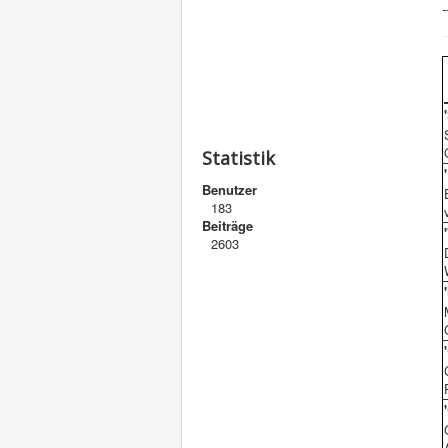
-
'
Statistik
'
Benutzer
183
Beiträge
'
2603
'
'
'