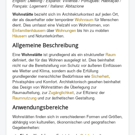
English: Dwelling / Español: Vivienda / Português: Habitação /
Français: Logement / Italiano: Abitazione
Wohnstätte
bezieht sich im Architekturkontext auf jeden Ort,
der als dauerhafter oder temporärer
Wohnraum
für Menschen
dient. Dies umfasst eine Vielzahl von Wohnformen, von
Einfamilienhäusern
über
Wohnungen
bis hin zu mobilen
Häusern
und Notunterkünften.
Allgemeine Beschreibung
Eine
Wohnstätte
ist grundlegend als ein struktureller
Raum
definiert, der für das Wohnen ausgelegt ist. Dies beinhaltet
nicht nur die Bereitstellung von Schutz vor äußeren Einflüssen
wie Wetter und Klima, sondern auch die Erfüllung
grundlegender menschlicher Bedürfnisse wie
Sicherheit
,
Privatsphäre und Komfort. Architektonisch gesehen beinhaltet
das Design von Wohnstätten die Überlegung zur
Raumaufteilung, zur
Zugänglichkeit
, zur Effizienz der
Raumnutzung
und zur ästhetischen Gestaltung.
Anwendungsbereiche
Wohnstätten finden sich in verschiedenen Formen und Größen,
abhängig von kulturellen, ökonomischen und geografischen
Gegebenheiten: