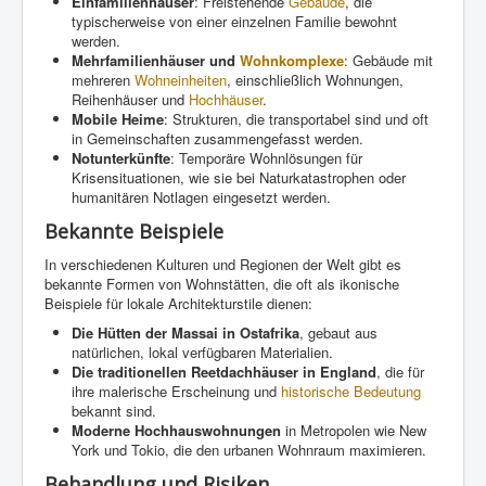
Einfamilienhäuser
: Freistehende
Gebäude
, die
typischerweise von einer einzelnen Familie bewohnt
werden.
Mehrfamilienhäuser und
Wohnkomplexe
: Gebäude mit
mehreren
Wohneinheiten
, einschließlich Wohnungen,
Reihenhäuser und
Hochhäuser
.
Mobile Heime
: Strukturen, die transportabel sind und oft
in Gemeinschaften zusammengefasst werden.
Notunterkünfte
: Temporäre Wohnlösungen für
Krisensituationen, wie sie bei Naturkatastrophen oder
humanitären Notlagen eingesetzt werden.
Bekannte Beispiele
In verschiedenen Kulturen und Regionen der Welt gibt es
bekannte Formen von Wohnstätten, die oft als ikonische
Beispiele für lokale Architekturstile dienen:
Die Hütten der Massai in Ostafrika
, gebaut aus
natürlichen, lokal verfügbaren Materialien.
Die traditionellen Reetdachhäuser in England
, die für
ihre malerische Erscheinung und
historische Bedeutung
bekannt sind.
Moderne Hochhauswohnungen
in Metropolen wie New
York und Tokio, die den urbanen Wohnraum maximieren.
Behandlung und Risiken