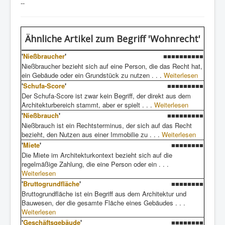
--
Ähnliche Artikel
zum Begriff 'Wohnrecht'
'
Nießbraucher
'
■■■■■■■■■■
Nießbraucher bezieht sich auf eine Person, die das Recht hat,
ein Gebäude oder ein Grundstück zu nutzen . . .
Weiterlesen
'
Schufa-Score
'
■■■■■■■■■
Der Schufa-Score ist zwar kein Begriff, der direkt aus dem
Architekturbereich stammt, aber er spielt . . .
Weiterlesen
'
Nießbrauch
'
■■■■■■■■■
Nießbrauch ist ein Rechtsterminus, der sich auf das Recht
bezieht, den Nutzen aus einer Immobilie zu . . .
Weiterlesen
'
Miete
'
■■■■■■■■
Die Miete im Architekturkontext bezieht sich auf die
regelmäßige Zahlung, die eine Person oder ein . . .
Weiterlesen
'
Bruttogrundfläche
'
■■■■■■■■
Bruttogrundfläche ist ein Begriff aus dem Architektur und
Bauwesen, der die gesamte Fläche eines Gebäudes . . .
Weiterlesen
'
Geschäftsgebäude
'
■■■■■■■■