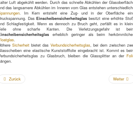
kalter Luft abgekühlt werden. Durch das schnelle Abkühlen der Glasoberfläch
und das langsamere Abkühlen im Inneren vom Glas entstehen unterschiedlich
Spannungen
. Im Kern entsteht eine Zug- und in der Oberfläche ein
Druckspannung. Das
Einscheibensicherheitsglas
besitzt eine erhöhte Sto
und Schlagfestigkeit. Wenn es dennoch zu Bruch geht, zerfällt es in klein
Teile ohne scharfe Kanten. Die Verletzungsgefahr ist bei
Einscheibensicherheitsglas
erheblich geringer als beim herkömmliche
loatglas
.
Höhere
Sicherheit
bietet das
Verbundsicherheitsglas
, bei dem zwischen zwe
Glasscheiben eine elastische Kunststofffolie eingebracht ist. Kommt es bei
Verbundsicherheitsglas zu Glasbruch, bleiben die Glassplitter an der
Fol
hängen.
Zurück
Weiter