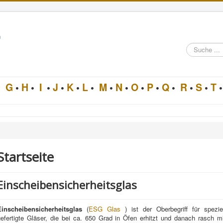
n
Suche
im
Architektur-
Lexikon
•
G
•
H
•
I
•
J
•
K
•
L
•
M
•
N
•
O
•
P
•
Q
•
R
•
S
•
T
•
Startseite
Einscheibensicherheitsglas
Einscheibensicherheitsglas
(
ESG
Glas
) ist der Oberbegriff für speziel
gefertigte Gläser, die bei ca. 650 Grad in Öfen erhitzt und danach rasch mi