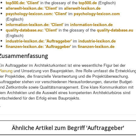
top500.de: 'Client'
in the glossary of the
top500.de
(Englisch)
allerwelt-lexikon.de: 'Client'
im
allerwelt-lexikon.de
psychology-lexicon.com: 'Client'
im
psychology-lexicon.com
(Englisch)
information-lexikon.de: 'Client'
im
information-lexikon.de
quality-database.eu: 'Client'
in the glossary of the
quality-database.eu
(Englisch)
industrie-lexikon.de: 'Auftraggeber'
im
industrie-lexikon.de
finanzen-lexikon.de: 'Auftraggeber'
im
finanzen-lexikon.de
Zusammenfassung
in Auftraggeber im Architekturkontext ist eine wesentliche Figur bei der
Planung
und Umsetzung von Bauprojekten. Ihre Rolle umfasst die Entwicklun
er Projektidee, die finanzielle Verantwortung und die Projektüberwachung.
Auftraggeber stehen vor verschiedenen Herausforderungen, darunter Budget-
und Zeitkontrolle sowie Qualitätsmanagement. Eine klare Kommunikation mit
dem Architekten und die Auswahl eines kompetenten Architekturbüros sind
ntscheidend für den Erfolg eines Bauprojekts.
-
Ähnliche Artikel
zum Begriff 'Auftraggeber'