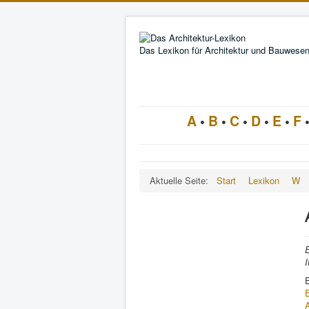
Das Lexikon für Architektur und Bauwese
A
•
B
•
C
•
D
•
E
•
F
Aktuelle Seite:
Start
Lexikon
W
E
I
E
A