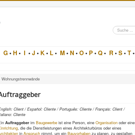
n
Suche
im
Architektur-
Lexikon
•
G
•
H
•
I
•
J
•
K
•
L
•
M
•
N
•
O
•
P
•
Q
•
R
•
S
•
T
•
Wohnungstrennwände
Auftraggeber
nglish: Client / Español: Cliente / Português: Cliente / Français: Client /
taliano: Cliente
Ein
Auftraggeber
im
Baugewerbe
ist eine Person, eine
Organisation
oder eine
inrichtung
, die die Dienstleistungen eines Architekturbüros oder eines
rchitekten
in
Anspruch
nimmt, um ein
Bauvorhaben
zu planen, zu gestalten