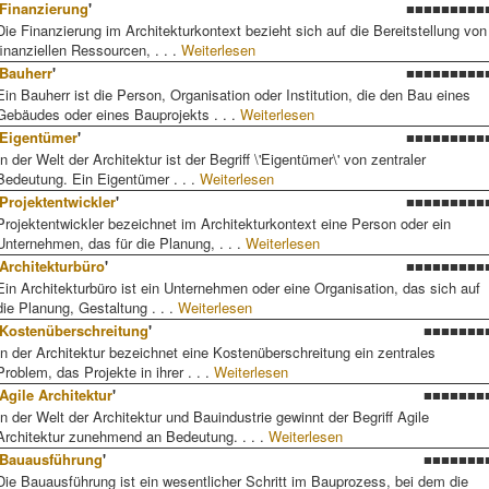
Finanzierung
'
■■■■■■■■■
Die Finanzierung im Architekturkontext bezieht sich auf die Bereitstellung von
finanziellen Ressourcen, . . .
Weiterlesen
Bauherr
'
■■■■■■■■■
Ein Bauherr ist die Person, Organisation oder Institution, die den Bau eines
Gebäudes oder eines Bauprojekts . . .
Weiterlesen
Eigentümer
'
■■■■■■■■■
In der Welt der Architektur ist der Begriff \'Eigentümer\' von zentraler
Bedeutung. Ein Eigentümer . . .
Weiterlesen
Projektentwickler
'
■■■■■■■■■
Projektentwickler bezeichnet im Architekturkontext eine Person oder ein
Unternehmen, das für die Planung, . . .
Weiterlesen
Architekturbüro
'
■■■■■■■■■
Ein Architekturbüro ist ein Unternehmen oder eine Organisation, das sich auf
die Planung, Gestaltung . . .
Weiterlesen
Kostenüberschreitung
'
■■■■■■■
In der Architektur bezeichnet eine Kostenüberschreitung ein zentrales
Problem, das Projekte in ihrer . . .
Weiterlesen
Agile Architektur
'
■■■■■■■
In der Welt der Architektur und Bauindustrie gewinnt der Begriff Agile
Architektur zunehmend an Bedeutung. . . .
Weiterlesen
Bauausführung
'
■■■■■■■
Die Bauausführung ist ein wesentlicher Schritt im Bauprozess, bei dem die