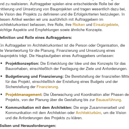
nd zu realisieren. Auftraggeber spielen eine entscheidende Rolle bei der
nitiierung und Umsetzung von Bauprojekten und tragen wesentlich dazu bei,
ie Vision des Projekts zu definieren und die Erfolgskriterien festzulegen. In
iesem Artikel werden wir uns ausführlich mit Auftraggebern im
rchitekturkontext befassen, ihre Rolle, ihre
Risiken
und
Einsatzgebiete
,
wichtige Aspekte und Empfehlungen sowie ähnliche Konzepte.
Definition und Rolle eines Auftraggebers:
in Auftraggeber im Architekturkontext ist die Person oder Organisation, die
die Verantwortung für die Planung, Finanzierung und Umsetzung eines
Bauprojekts trägt. Die Hauptaufgaben eines Auftraggebers umfassen:
Projektkonzeption:
Die Entwicklung der Idee und des Konzepts für das
Bauvorhaben, einschließlich der Festlegung der Ziele und Anforderungen.
Budgetierung und Finanzierung:
Die Bereitstellung der finanziellen Mitt
für das Projekt, einschließlich der Erstellung eines Budgets und der
Sicherstellung der
Finanzierung
.
Projektmanagement
:
Die Überwachung und Koordination aller Phasen de
Projekts, von der Planung über die Gestaltung bis zur
Bauausführung
.
Kommunikation mit dem Architekten:
Die enge Zusammenarbeit und
Kommunikation mit dem Architekten oder
Architekturbüro
, um die Vision
und die Anforderungen des Projekts zu klären.
Risiken und Herausforderungen: