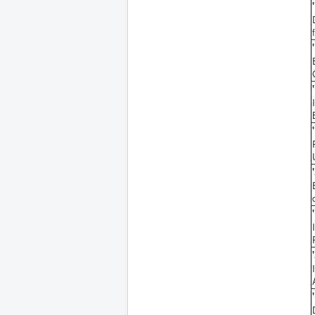
'
'
'
'
'
'
'
'