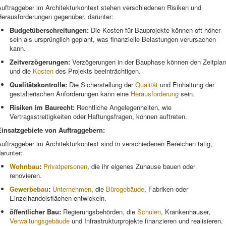
Auftraggeber im Architekturkontext stehen verschiedenen Risiken und
Herausforderungen gegenüber, darunter:
Budgetüberschreitungen:
Die Kosten für Bauprojekte können oft höher
sein als ursprünglich geplant, was finanzielle Belastungen verursachen
kann.
Zeitverzögerungen:
Verzögerungen in der Bauphase können den Zeitplan
und die
Kosten
des Projekts beeinträchtigen.
Qualitätskontrolle:
Die Sicherstellung der
Qualität
und Einhaltung der
gestalterischen Anforderungen kann eine
Herausforderung
sein.
Risiken im Baurecht:
Rechtliche Angelegenheiten, wie
Vertragsstreitigkeiten oder Haftungsfragen, können auftreten.
Einsatzgebiete von Auftraggebern:
uftraggeber im Architekturkontext sind in verschiedenen Bereichen tätig,
arunter:
Wohnbau
:
Privatpersonen
, die ihr eigenes Zuhause bauen oder
renovieren.
Gewerbebau
:
Unternehmen
, die
Bürogebäude
, Fabriken oder
Einzelhandelsflächen entwickeln.
öffentlicher Bau:
Regierungsbehörden, die
Schulen
, Krankenhäuser,
Verwaltungsgebäude
und Infrastrukturprojekte finanzieren und realisieren.