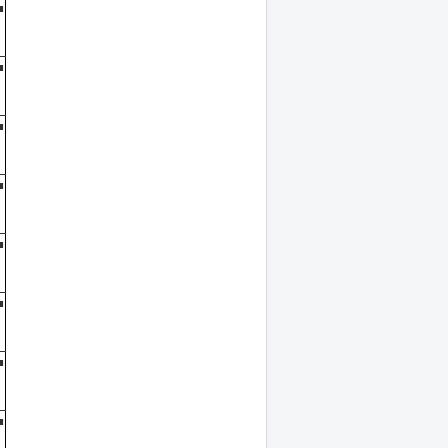
■
■
■
■
■
■
■
■