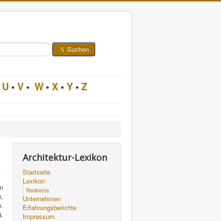
Suchen
U
•
V
•
W
•
X
•
Y
•
Z
Architektur-Lexikon
Startseite
Lexikon
n
Redirects
,
Unternehmen
.
Erfahrungsberichte
,
Impressum