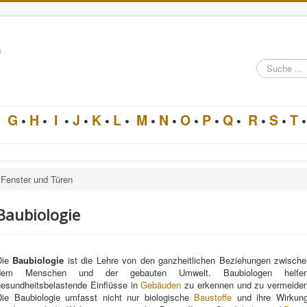
n
Suche
im
Architektur-
Lexikon
•
G
•
H
•
I
•
J
•
K
•
L
•
M
•
N
•
O
•
P
•
Q
•
R
•
S
•
T
•
Fenster und Türen
Baubiologie
Die
Baubiologie
ist die Lehre von den ganzheitlichen Beziehungen zwische
dem Menschen und der gebauten Umwelt. Baubiologen helfen
gesundheitsbelastende Einflüsse in
Gebäuden
zu erkennen und zu vermeiden
Die Baubiologie umfasst nicht nur biologische
Baustoffe
und ihre Wirkung