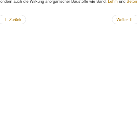
sondern auch die Wirkung anorganischer Baustoffe wie Sand,
Lehm
und
Beton
Zurück
Weiter