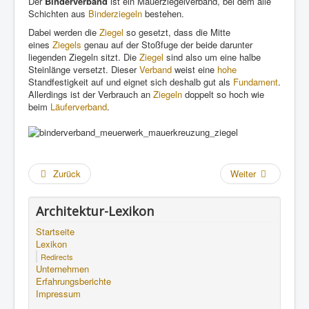
Der
Binderverband
ist ein Mauerziegelverband, bei dem alle
Schichten aus
Binderziegeln
bestehen.
Dabei werden die
Ziegel
so gesetzt, dass die Mitte
eines
Ziegels
genau auf der Stoßfuge der beide darunter
liegenden Ziegeln sitzt. Die
Ziegel
sind also um eine halbe
Steinlänge versetzt. Dieser
Verband
weist eine
hohe
Standfestigkeit auf und eignet sich deshalb gut als
Fundament
.
Allerdings ist der Verbrauch an
Ziegeln
doppelt so hoch wie
beim
Läuferverband
.
Zurück
Weiter
Architektur-Lexikon
Startseite
Lexikon
Redirects
Unternehmen
Erfahrungsberichte
Impressum