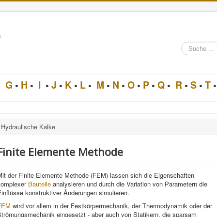
n
Suche
im
Architektur-
Lexikon
•
G
•
H
•
I
•
J
•
K
•
L
•
M
•
N
•
O
•
P
•
Q
•
R
•
S
•
T
•
Hydraulische Kalke
Finite Elemente Methode
Mit der Finite Elemente Methode (FEM) lassen sich die Eigenschaften
komplexer
Bauteile
analysieren und durch die Variation von Parametern die
inflüsse konstruktiver Änderungen simulieren.
FEM
wird vor allem in der Festkörpermechanik, der Thermodynamik oder der
Strömungsmechanik eingesetzt - aber auch von Statikern, die sparsam