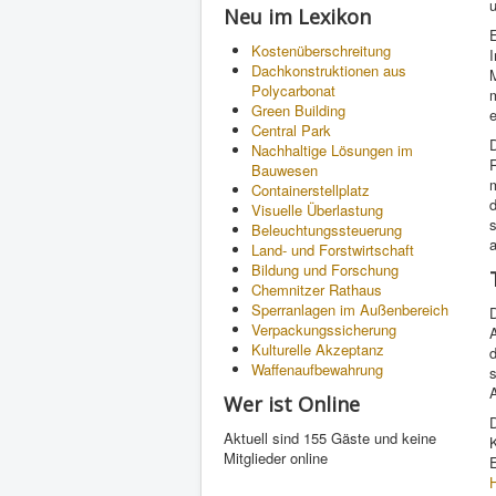
Neu im Lexikon
E
Kostenüberschreitung
Dachkonstruktionen aus
Polycarbonat
Green Building
e
Central Park
D
Nachhaltige Lösungen im
Bauwesen
Containerstellplatz
d
Visuelle Überlastung
Beleuchtungssteuerung
Land- und Forstwirtschaft
Bildung und Forschung
Chemnitzer Rathaus
Sperranlagen im Außenbereich
Verpackungssicherung
Kulturelle Akzeptanz
d
Waffenaufbewahrung
s
Wer ist Online
D
Aktuell sind 155 Gäste und keine
Mitglieder online