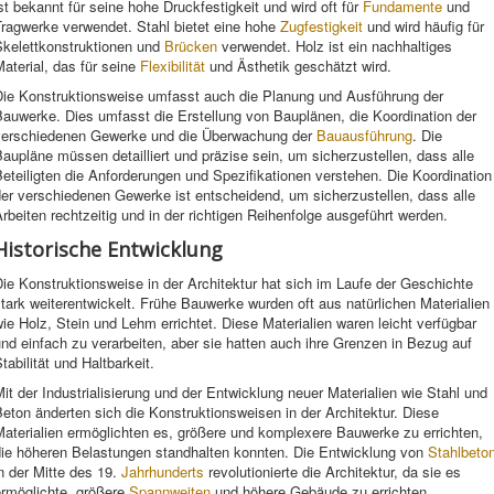
st bekannt für seine hohe Druckfestigkeit und wird oft für
Fundamente
und
Tragwerke verwendet. Stahl bietet eine hohe
Zugfestigkeit
und wird häufig für
Skelettkonstruktionen und
Brücken
verwendet. Holz ist ein nachhaltiges
aterial, das für seine
Flexibilität
und Ästhetik geschätzt wird.
Die Konstruktionsweise umfasst auch die Planung und Ausführung der
auwerke. Dies umfasst die Erstellung von Bauplänen, die Koordination der
verschiedenen Gewerke und die Überwachung der
Bauausführung
. Die
aupläne müssen detailliert und präzise sein, um sicherzustellen, dass alle
eteiligten die Anforderungen und Spezifikationen verstehen. Die Koordination
er verschiedenen Gewerke ist entscheidend, um sicherzustellen, dass alle
rbeiten rechtzeitig und in der richtigen Reihenfolge ausgeführt werden.
Historische Entwicklung
ie Konstruktionsweise in der Architektur hat sich im Laufe der Geschichte
tark weiterentwickelt. Frühe Bauwerke wurden oft aus natürlichen Materialien
ie Holz, Stein und Lehm errichtet. Diese Materialien waren leicht verfügbar
nd einfach zu verarbeiten, aber sie hatten auch ihre Grenzen in Bezug auf
tabilität und Haltbarkeit.
it der Industrialisierung und der Entwicklung neuer Materialien wie Stahl und
eton änderten sich die Konstruktionsweisen in der Architektur. Diese
aterialien ermöglichten es, größere und komplexere Bauwerke zu errichten,
die höheren Belastungen standhalten konnten. Die Entwicklung von
Stahlbeto
n der Mitte des 19.
Jahrhunderts
revolutionierte die Architektur, da sie es
ermöglichte, größere
Spannweiten
und höhere Gebäude zu errichten.