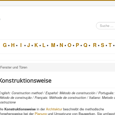
n
Suche
im
Architektur-
Lexikon
•
G
•
H
•
I
•
J
•
K
•
L
•
M
•
N
•
O
•
P
•
Q
•
R
•
S
•
T
•
Fenster und Türen
Konstruktionsweise
English: Construction method / Español: Método de construcción / Português:
étodo de construção / Français: Méthode de construction / Italiano: Metodo 
costruzione
Die
Konstruktionsweise
in der
Architektur
beschreibt die methodische
Vorgehensweise bei der
Planung
und Umsetzung von Bauwerken. Sie umfasst