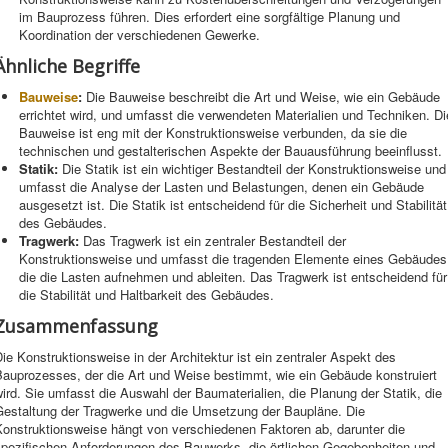
im Bauprozess führen. Dies erfordert eine sorgfältige Planung und
Koordination der verschiedenen Gewerke.
Ähnliche Begriffe
Bauweise
:
Die Bauweise beschreibt die Art und Weise, wie ein Gebäude
errichtet wird, und umfasst die verwendeten Materialien und Techniken. Di
Bauweise ist eng mit der Konstruktionsweise verbunden, da sie die
technischen und gestalterischen Aspekte der Bauausführung beeinflusst.
Statik:
Die Statik ist ein wichtiger Bestandteil der Konstruktionsweise und
umfasst die Analyse der Lasten und Belastungen, denen ein Gebäude
ausgesetzt ist. Die Statik ist entscheidend für die Sicherheit und Stabilität
des Gebäudes.
Tragwerk:
Das Tragwerk ist ein zentraler Bestandteil der
Konstruktionsweise und umfasst die tragenden Elemente eines Gebäudes
die die Lasten aufnehmen und ableiten. Das Tragwerk ist entscheidend für
die Stabilität und Haltbarkeit des Gebäudes.
Zusammenfassung
ie Konstruktionsweise in der Architektur ist ein zentraler Aspekt des
Bauprozesses, der die Art und Weise bestimmt, wie ein Gebäude konstruiert
ird. Sie umfasst die Auswahl der Baumaterialien, die Planung der Statik, die
Gestaltung der Tragwerke und die Umsetzung der Baupläne. Die
Konstruktionsweise hängt von verschiedenen Faktoren ab, darunter die
spezifischen Anforderungen des Bauwerks, die örtlichen Gegebenheiten und