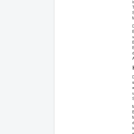
i
M
B
B
B
d
A
D
s
w
u
S
M
B
M
i