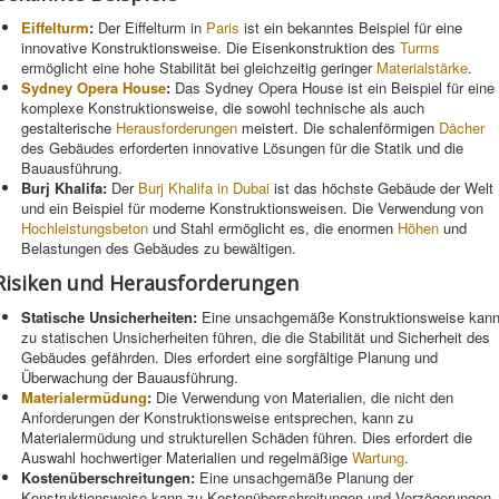
Eiffelturm
:
Der Eiffelturm in
Paris
ist ein bekanntes Beispiel für eine
innovative Konstruktionsweise. Die Eisenkonstruktion des
Turms
ermöglicht eine hohe Stabilität bei gleichzeitig geringer
Materialstärke
.
Sydney Opera House
:
Das Sydney Opera House ist ein Beispiel für eine
komplexe Konstruktionsweise, die sowohl technische als auch
gestalterische
Herausforderungen
meistert. Die schalenförmigen
Dächer
des Gebäudes erforderten innovative Lösungen für die Statik und die
Bauausführung.
Burj Khalifa:
Der
Burj Khalifa in Dubai
ist das höchste Gebäude der Welt
und ein Beispiel für moderne Konstruktionsweisen. Die Verwendung von
Hochleistungsbeton
und Stahl ermöglicht es, die enormen
Höhen
und
Belastungen des Gebäudes zu bewältigen.
Risiken und Herausforderungen
Statische Unsicherheiten:
Eine unsachgemäße Konstruktionsweise kan
zu statischen Unsicherheiten führen, die die Stabilität und Sicherheit des
Gebäudes gefährden. Dies erfordert eine sorgfältige Planung und
Überwachung der Bauausführung.
Materialermüdung
:
Die Verwendung von Materialien, die nicht den
Anforderungen der Konstruktionsweise entsprechen, kann zu
Materialermüdung und strukturellen Schäden führen. Dies erfordert die
Auswahl hochwertiger Materialien und regelmäßige
Wartung
.
Kostenüberschreitungen:
Eine unsachgemäße Planung der
Konstruktionsweise kann zu Kostenüberschreitungen und Verzögerungen