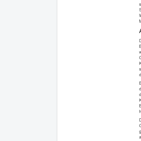
s
S
M
D
w
K
E
d
K
B
h
a