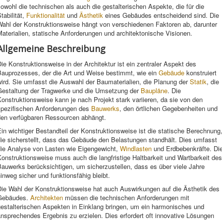
owohl die technischen als auch die gestalterischen Aspekte, die für die
tabilität,
Funktionalität
und
Ästhetik
eines Gebäudes entscheidend sind. Die
Wahl der Konstruktionsweise hängt von verschiedenen Faktoren ab, darunter
aterialien, statische Anforderungen und architektonische Visionen.
Allgemeine Beschreibung
ie Konstruktionsweise in der Architektur ist ein zentraler Aspekt des
Bauprozesses, der die Art und Weise bestimmt, wie ein
Gebäude
konstruiert
ird. Sie umfasst die Auswahl der Baumaterialien, die Planung der
Statik
, die
Gestaltung der Tragwerke und die Umsetzung der
Baupläne
. Die
onstruktionsweise kann je nach Projekt stark variieren, da sie von den
spezifischen Anforderungen des
Bauwerks
, den örtlichen Gegebenheiten und
den verfügbaren Ressourcen abhängt.
in wichtiger Bestandteil der Konstruktionsweise ist die statische Berechnung
ie sicherstellt, dass das Gebäude den Belastungen standhält. Dies umfasst
die Analyse von Lasten wie Eigengewicht,
Windlasten
und Erdbebenkräfte. Di
onstruktionsweise muss auch die langfristige Haltbarkeit und Wartbarkeit des
auwerks berücksichtigen, um sicherzustellen, dass es über viele Jahre
inweg sicher und funktionsfähig bleibt.
Die Wahl der Konstruktionsweise hat auch Auswirkungen auf die Ästhetik des
Gebäudes.
Architekten
müssen die technischen Anforderungen mit
gestalterischen Aspekten in Einklang bringen, um ein harmonisches und
nsprechendes Ergebnis zu erzielen. Dies erfordert oft innovative Lösungen