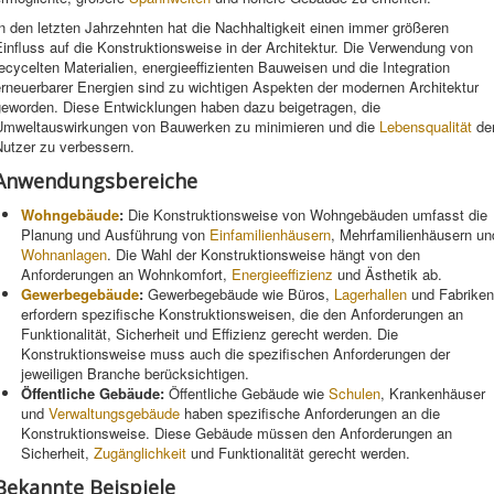
n den letzten Jahrzehnten hat die Nachhaltigkeit einen immer größeren
influss auf die Konstruktionsweise in der Architektur. Die Verwendung von
ecycelten Materialien, energieeffizienten Bauweisen und die Integration
erneuerbarer Energien sind zu wichtigen Aspekten der modernen Architektur
geworden. Diese Entwicklungen haben dazu beigetragen, die
Umweltauswirkungen von Bauwerken zu minimieren und die
Lebensqualität
de
Nutzer zu verbessern.
Anwendungsbereiche
Wohngebäude
:
Die Konstruktionsweise von Wohngebäuden umfasst die
Planung und Ausführung von
Einfamilienhäusern
, Mehrfamilienhäusern un
Wohnanlagen
. Die Wahl der Konstruktionsweise hängt von den
Anforderungen an Wohnkomfort,
Energieeffizienz
und Ästhetik ab.
Gewerbegebäude
:
Gewerbegebäude wie Büros,
Lagerhallen
und Fabriken
erfordern spezifische Konstruktionsweisen, die den Anforderungen an
Funktionalität, Sicherheit und Effizienz gerecht werden. Die
Konstruktionsweise muss auch die spezifischen Anforderungen der
jeweiligen Branche berücksichtigen.
Öffentliche Gebäude:
Öffentliche Gebäude wie
Schulen
, Krankenhäuser
und
Verwaltungsgebäude
haben spezifische Anforderungen an die
Konstruktionsweise. Diese Gebäude müssen den Anforderungen an
Sicherheit,
Zugänglichkeit
und Funktionalität gerecht werden.
Bekannte Beispiele