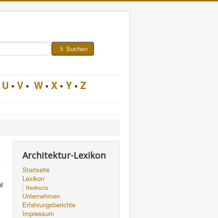
Suchen
U
•
V
•
W
•
X
•
Y
•
Z
Architektur-Lexikon
Startseite
Lexikon
di
Redirects
Unternehmen
Erfahrungsberichte
Impressum