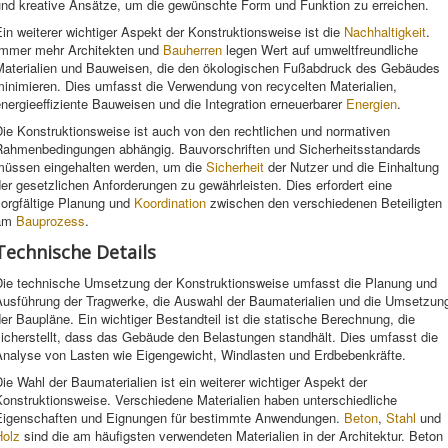
und kreative Ansätze, um die gewünschte Form und Funktion zu erreichen.
in weiterer wichtiger Aspekt der Konstruktionsweise ist die
Nachhaltigkeit
.
Immer mehr Architekten und
Bauherren
legen Wert auf umweltfreundliche
Materialien und Bauweisen, die den ökologischen Fußabdruck des Gebäudes
minimieren. Dies umfasst die Verwendung von recycelten Materialien,
nergieeffiziente Bauweisen und die Integration erneuerbarer
Energien
.
ie Konstruktionsweise ist auch von den rechtlichen und normativen
Rahmenbedingungen abhängig. Bauvorschriften und Sicherheitsstandards
müssen eingehalten werden, um die
Sicherheit
der Nutzer und die Einhaltung
er gesetzlichen Anforderungen zu gewährleisten. Dies erfordert eine
sorgfältige Planung und
Koordination
zwischen den verschiedenen Beteiligten
am
Bauprozess
.
Technische Details
Die technische Umsetzung der Konstruktionsweise umfasst die Planung und
Ausführung der Tragwerke, die Auswahl der Baumaterialien und die Umsetzun
er Baupläne. Ein wichtiger Bestandteil ist die statische Berechnung, die
icherstellt, dass das Gebäude den Belastungen standhält. Dies umfasst die
Analyse von Lasten wie Eigengewicht, Windlasten und Erdbebenkräfte.
ie Wahl der Baumaterialien ist ein weiterer wichtiger Aspekt der
Konstruktionsweise. Verschiedene Materialien haben unterschiedliche
Eigenschaften und Eignungen für bestimmte Anwendungen.
Beton
,
Stahl
und
Holz
sind die am häufigsten verwendeten Materialien in der Architektur. Beton