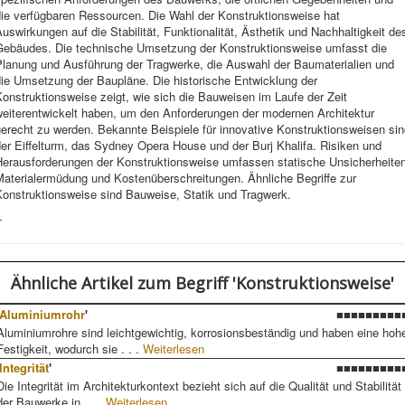
die verfügbaren Ressourcen. Die Wahl der Konstruktionsweise hat
uswirkungen auf die Stabilität, Funktionalität, Ästhetik und Nachhaltigkeit de
Gebäudes. Die technische Umsetzung der Konstruktionsweise umfasst die
Planung und Ausführung der Tragwerke, die Auswahl der Baumaterialien und
die Umsetzung der Baupläne. Die historische Entwicklung der
onstruktionsweise zeigt, wie sich die Bauweisen im Laufe der Zeit
weiterentwickelt haben, um den Anforderungen der modernen Architektur
erecht zu werden. Bekannte Beispiele für innovative Konstruktionsweisen si
er Eiffelturm, das Sydney Opera House und der Burj Khalifa. Risiken und
Herausforderungen der Konstruktionsweise umfassen statische Unsicherheiten
Materialermüdung und Kostenüberschreitungen. Ähnliche Begriffe zur
Konstruktionsweise sind Bauweise, Statik und Tragwerk.
-
Ähnliche Artikel
zum Begriff 'Konstruktionsweise'
Aluminiumrohr
'
■■■■■■■■■
Aluminiumrohre sind leichtgewichtig, korrosionsbeständig und haben eine hoh
Festigkeit, wodurch sie . . .
Weiterlesen
Integrität
'
■■■■■■■■■
Die Integrität im Architekturkontext bezieht sich auf die Qualität und Stabilität
der Bauwerke in . . .
Weiterlesen