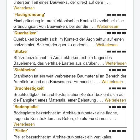
untersten Teil eines Bauwerks, der direkt auf dem . . .
Weiterlesen
'
Flachgründung
'
■■■■■■■■
Flachgründung im architektonischen Kontext bezeichnet eine
Gründungsart von Bauwerken, bei der die . . .
Weiterlesen
'
Querbalken
'
■■■■■■■■
Querbalken bezieht sich im Kontext der Architektur auf einen
horizontalen Balken, der quer zu anderen . . .
Weiterlesen
'
Stütze
'
■■■■■■■■
Stütze bezeichnet im Architekturkontext ein tragendes
Bauelement, das vertikale Lasten aus darüber . . .
Weiterlesen
'
Stahlbeton
'
■■■■■■■
Stahlbeton ist ein weit verbreitetes Baumaterial im Bereich der
Architektur und des Bauwesens. Es handelt . . .
Weiterlesen
'
Bruchfestigkeit
'
■■■■■■■
Bruchfestigkeit im architektonischen Kontext bezieht sich auf
die Fähigkeit eines Materials, einer Belastung . . .
Weiterlesen
'
Bodenplatte
'
■■■■■■■
Bodenplatte bezeichnet im Architekturkontext eine flache,
tragende Konstruktion aus Beton, die als Fundament . . .
Weiterlesen
'
Pfeiler
'
■■■■■■■
Pfeiler bezeichnet im Architekturkontext ein vertikales,