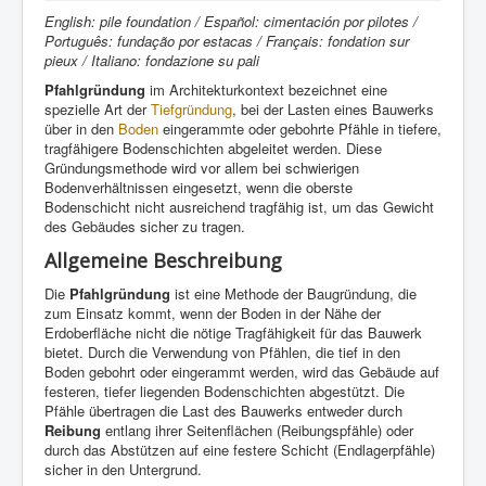
English: pile foundation / Español: cimentación por pilotes /
Português: fundação por estacas / Français: fondation sur
pieux / Italiano: fondazione su pali
Pfahlgründung
im Architekturkontext bezeichnet eine
spezielle Art der
Tiefgründung
, bei der Lasten eines Bauwerks
über in den
Boden
eingerammte oder gebohrte Pfähle in tiefere,
tragfähigere Bodenschichten abgeleitet werden. Diese
Gründungsmethode wird vor allem bei schwierigen
Bodenverhältnissen eingesetzt, wenn die oberste
Bodenschicht nicht ausreichend tragfähig ist, um das Gewicht
des Gebäudes sicher zu tragen.
Allgemeine Beschreibung
Die
Pfahlgründung
ist eine Methode der Baugründung, die
zum Einsatz kommt, wenn der Boden in der Nähe der
Erdoberfläche nicht die nötige Tragfähigkeit für das Bauwerk
bietet. Durch die Verwendung von Pfählen, die tief in den
Boden gebohrt oder eingerammt werden, wird das Gebäude auf
festeren, tiefer liegenden Bodenschichten abgestützt. Die
Pfähle übertragen die Last des Bauwerks entweder durch
Reibung
entlang ihrer Seitenflächen (Reibungspfähle) oder
durch das Abstützen auf eine festere Schicht (Endlagerpfähle)
sicher in den Untergrund.