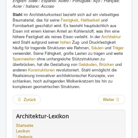
English: Steel / Español: Acero / Português: Aço / Français:
Acier / Italiano: Acciaio
Stahl
im Architekturkontext bezieht sich auf ein vielseitiges
Baumaterial, das für seine
Festigkeit
,
Haltbarkeit
und
Formbarkeit geschätzt wird. Es besteht hauptsächlich aus
Eisen mit einem kleinen Anteil an Kohlenstoff, was ihm eine
höhere Festigkeit als reines Eisen verleiht. In der
Architektur
wird Stahl aufgrund seiner
hohen
Zug- und Druckfestigkeit
häufig für tragende Strukturen wie Rahmen,
Säulen
und
Träger
verwendet. Seine Fähigkeit, große Lasten zu tragen und weite
Spannweiten
ohne umfangreiche Stützstrukturen zu
überbrücken, hat die Gestaltung von
Gebäuden
,
Brücken
und
anderen
Konstruktionen
revolutioniert. Stahl ermöglicht die
Realisierung innovativer architektonischer Konzepte, von
schlanken, hoch aufragenden Wolkenkratzern bis hin zu
komplexen geometrischen Strukturen.
Zurück
Weiter
Architektur-Lexikon
Startseite
Lexikon
Redirects