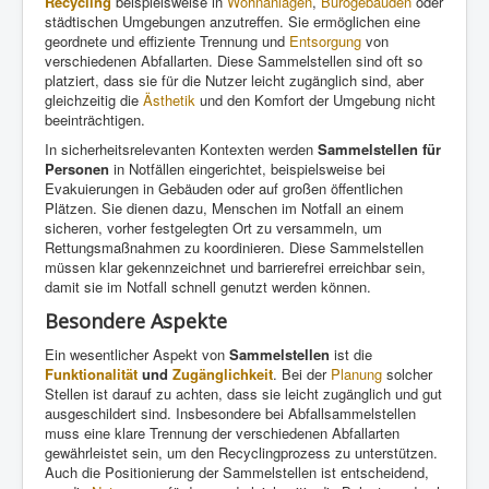
Recycling
beispielsweise in
Wohnanlagen
,
Bürogebäuden
oder
städtischen Umgebungen anzutreffen. Sie ermöglichen eine
geordnete und effiziente Trennung und
Entsorgung
von
verschiedenen Abfallarten. Diese Sammelstellen sind oft so
platziert, dass sie für die Nutzer leicht zugänglich sind, aber
gleichzeitig die
Ästhetik
und den Komfort der Umgebung nicht
beeinträchtigen.
In sicherheitsrelevanten Kontexten werden
Sammelstellen für
Personen
in Notfällen eingerichtet, beispielsweise bei
Evakuierungen in Gebäuden oder auf großen öffentlichen
Plätzen. Sie dienen dazu, Menschen im Notfall an einem
sicheren, vorher festgelegten Ort zu versammeln, um
Rettungsmaßnahmen zu koordinieren. Diese Sammelstellen
müssen klar gekennzeichnet und barrierefrei erreichbar sein,
damit sie im Notfall schnell genutzt werden können.
Besondere Aspekte
Ein wesentlicher Aspekt von
Sammelstellen
ist die
Funktionalität
und
Zugänglichkeit
. Bei der
Planung
solcher
Stellen ist darauf zu achten, dass sie leicht zugänglich und gut
ausgeschildert sind. Insbesondere bei Abfallsammelstellen
muss eine klare Trennung der verschiedenen Abfallarten
gewährleistet sein, um den Recyclingprozess zu unterstützen.
Auch die Positionierung der Sammelstellen ist entscheidend,