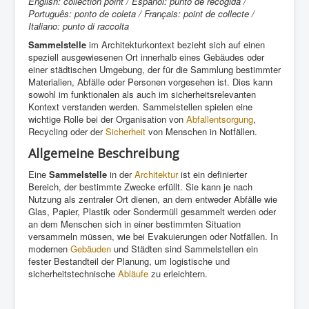
English: collection point / Español: punto de recogida /
Português: ponto de coleta / Français: point de collecte /
Italiano: punto di raccolta
Sammelstelle
im Architekturkontext bezieht sich auf einen
speziell ausgewiesenen Ort innerhalb eines Gebäudes oder
einer städtischen Umgebung, der für die Sammlung bestimmter
Materialien, Abfälle oder Personen vorgesehen ist. Dies kann
sowohl im funktionalen als auch im sicherheitsrelevanten
Kontext verstanden werden. Sammelstellen spielen eine
wichtige Rolle bei der Organisation von
Abfallentsorgung
,
Recycling oder der
Sicherheit
von Menschen in Notfällen.
Allgemeine Beschreibung
Eine
Sammelstelle
in der
Architektur
ist ein definierter
Bereich, der bestimmte Zwecke erfüllt. Sie kann je nach
Nutzung als zentraler Ort dienen, an dem entweder Abfälle wie
Glas, Papier, Plastik oder Sondermüll gesammelt werden oder
an dem Menschen sich in einer bestimmten Situation
versammeln müssen, wie bei Evakuierungen oder Notfällen. In
modernen
Gebäuden
und Städten sind Sammelstellen ein
fester Bestandteil der Planung, um logistische und
sicherheitstechnische
Abläufe
zu erleichtern.