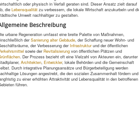
irtschaftlich oder physisch in Verfall geraten sind. Dieser Ansatz zielt darauf
ab, die
Lebensqualität
zu verbessern, die lokale Wirtschaft anzukurbeln und di
tädtische Umwelt nachhaltiger zu gestalten.
Allgemeine Beschreibung
Die urbane Regeneration umfasst eine breite Palette von Maßnahmen,
inschließlich der
Sanierung
alter
Gebäude
, der Schaffung neuer Wohn- und
Geschäftsräume, der Verbesserung der
Infrastruktur
und der öffentlichen
erkehrsmittel
sowie der
Revitalisierung
von öffentlichen Plätzen und
Grünflächen
. Der Prozess bezieht oft eine Vielzahl von Akteuren ein, darunter
Stadtplaner,
Architekten
,
Entwickler
, lokale Behörden und die Gemeinschaft
elbst. Durch integrative Planungsansätze und Bürgerbeteiligung werden
nachhaltige Lösungen angestrebt, die den sozialen Zusammenhalt fördern und
angfristig zu einer erhöhten Attraktivität und Lebensqualität in den betroffenen
ebieten führen.