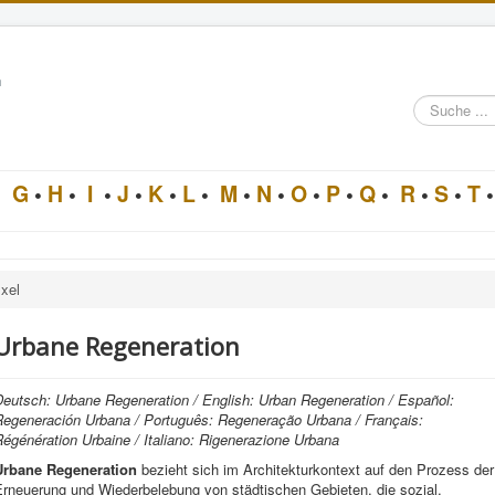
n
Suche
im
Architektur-
Lexikon
•
G
•
H
•
I
•
J
•
K
•
L
•
M
•
N
•
O
•
P
•
Q
•
R
•
S
•
T
•
Ixel
Urbane Regeneration
Deutsch: Urbane Regeneration / English: Urban Regeneration / Español:
Regeneración Urbana / Português: Regeneração Urbana / Français:
égénération Urbaine / Italiano: Rigenerazione Urbana
Urbane Regeneration
bezieht sich im Architekturkontext auf den Prozess der
Erneuerung und Wiederbelebung von städtischen Gebieten, die sozial,