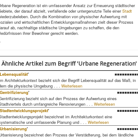
Urbane Regeneration ist ein umfassender Ansatz zur Erneuerung städtischer
ebiete, der darauf abzielt, verfallende oder untergenutzte Teile einer
Stadt
wiederzubeleben. Durch die Kombination von physischer Aufwertung mit
sozialen und wirtschaftlichen Entwicklungsmaßnahmen zielt dieser Prozess
darauf ab, nachhaltige städtische Umgebungen zu schaffen, die den
Bedürfnissen ihrer Bewohner gerecht werden.
-
Ähnliche Artikel
zum Begriff 'Urbane Regeneration'
Lebensqualität
'
■■■■■■■■■
Im Architekturkontext bezieht sich der Begriff Lebensqualität auf das Maß, in
dem die physische Umgebung . . .
Weiterlesen
Gentrifizierung
'
■■■■■■■■
Gentrifizierung bezieht sich auf den Prozess der Aufwertung eines
Stadtviertels durch umfangreiche Renovierungen . . .
Weiterlesen
Stadtentwicklungsprojekt
'
■■■■■■■■
Stadtentwicklungsprojekt bezeichnet im Architekturkontext eine
systematische und umfassende Planung und . . .
Weiterlesen
Urbanisierung
'
■■■■■■■■
Urbanisierung bezeichnet den Prozess der Verstädterung, bei dem ländliche