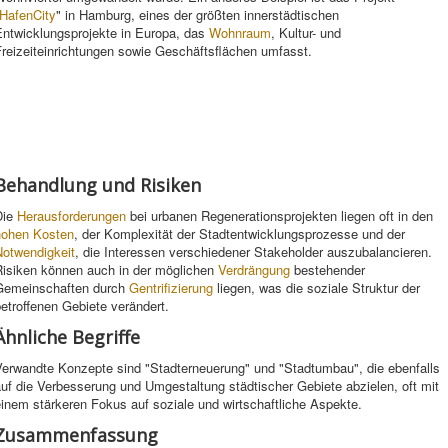
HafenCity
" in Hamburg, eines der größten innerstädtischen
Entwicklungsprojekte in Europa, das
Wohnraum
, Kultur- und
reizeiteinrichtungen sowie Geschäftsflächen umfasst.
Behandlung und Risiken
Die
Herausforderungen
bei urbanen Regenerationsprojekten liegen oft in den
hohen
Kosten
, der Komplexität der Stadtentwicklungsprozesse und der
Notwendigkeit
, die Interessen verschiedener Stakeholder auszubalancieren.
Risiken können auch in der möglichen
Verdrängung
bestehender
Gemeinschaften durch
Gentrifizierung
liegen, was die soziale Struktur der
etroffenen Gebiete verändert.
Ähnliche Begriffe
Verwandte Konzepte sind "Stadterneuerung" und "Stadtumbau", die ebenfalls
uf die Verbesserung und Umgestaltung städtischer Gebiete abzielen, oft mit
inem stärkeren Fokus auf soziale und wirtschaftliche Aspekte.
Zusammenfassung