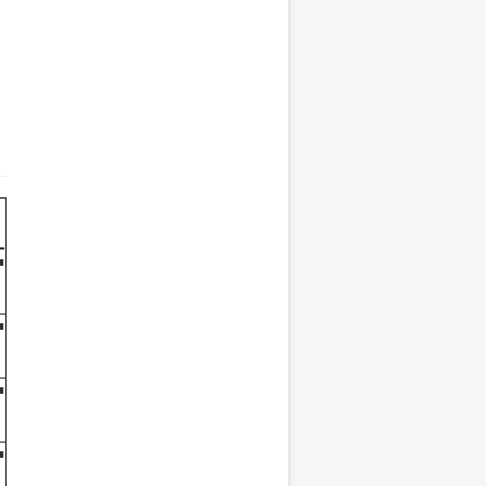
■
■
■
■