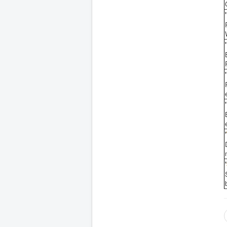
'
'
'
'
'
'