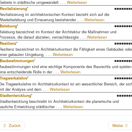
Gebiete in städtische umgewandelt . . .
Weiterlesen
Revitalisierung
'
■■■■■■■
Revitalisierung im architektonischen Kontext bezieht sich auf die
Wiederbelebung und Erneuerung bestehender . . .
Weiterlesen
Belebung
'
■■■■■■■
Belebung bezeichnet im Kontext der Architektur die Maßnahmen und
Prozesse, die darauf abzielen, vernachlässigte . . .
Weiterlesen
Resilienz
'
■■■■■■■
Resilienz bezeichnet im Architekturkontext die Fähigkeit eines Gebäudes ode
einer gebauten Umgebung, . . .
Weiterlesen
Baubestimmungen
'
■■■■■■■
Baubestimmungen sind eine wichtige Komponente des Baurechts und spielen
eine entscheidende Rolle in der . . .
Weiterlesen
Tragwerkslehre
'
■■■■■■■
Die Tragwerkslehre im Architekturkontext ist ein wesentlicher Bereich, der sic
mit der Analyse und dem . . .
Weiterlesen
Stadtentwicklung
'
■■■■■■
Stadtentwicklung beschreibt im Architekturkontext die planerische und
bauliche Entwicklung städtischer . . .
Weiterlesen
Zurück
Weiter