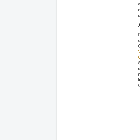
w
s
e
V
s
l
G