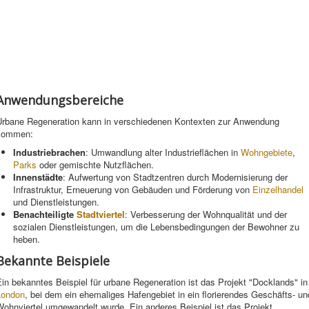
Anwendungsbereiche
Urbane Regeneration kann in verschiedenen Kontexten zur Anwendung
kommen:
Industriebrachen
: Umwandlung alter Industrieflächen in
Wohngebiete
,
Parks
oder gemischte Nutzflächen.
Innenstädte
: Aufwertung von Stadtzentren durch Modernisierung der
Infrastruktur, Erneuerung von Gebäuden und Förderung von
Einzelhandel
und Dienstleistungen.
Benachteiligte
Stadtviertel
: Verbesserung der Wohnqualität und der
sozialen Dienstleistungen, um die Lebensbedingungen der Bewohner zu
heben.
Bekannte Beispiele
in bekanntes Beispiel für urbane Regeneration ist das Projekt "Docklands" in
London
, bei dem ein ehemaliges Hafengebiet in ein florierendes Geschäfts- un
ohnviertel umgewandelt wurde. Ein anderes Beispiel ist das Projekt