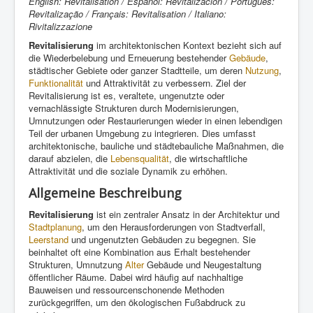
English: Revitalisation / Español: Revitalización / Português:
Revitalização / Français: Revitalisation / Italiano:
Rivitalizzazione
Revitalisierung
im architektonischen Kontext bezieht sich auf
die Wiederbelebung und Erneuerung bestehender
Gebäude
,
städtischer Gebiete oder ganzer Stadtteile, um deren
Nutzung
,
Funktionalität
und Attraktivität zu verbessern. Ziel der
Revitalisierung ist es, veraltete, ungenutzte oder
vernachlässigte Strukturen durch Modernisierungen,
Umnutzungen oder Restaurierungen wieder in einen lebendigen
Teil der urbanen Umgebung zu integrieren. Dies umfasst
architektonische, bauliche und städtebauliche Maßnahmen, die
darauf abzielen, die
Lebensqualität
, die wirtschaftliche
Attraktivität und die soziale Dynamik zu erhöhen.
Allgemeine Beschreibung
Revitalisierung
ist ein zentraler Ansatz in der Architektur und
Stadtplanung
, um den Herausforderungen von Stadtverfall,
Leerstand
und ungenutzten Gebäuden zu begegnen. Sie
beinhaltet oft eine Kombination aus Erhalt bestehender
Strukturen, Umnutzung
Alter
Gebäude und Neugestaltung
öffentlicher Räume. Dabei wird häufig auf nachhaltige
Bauweisen und ressourcenschonende Methoden
zurückgegriffen, um den ökologischen Fußabdruck zu