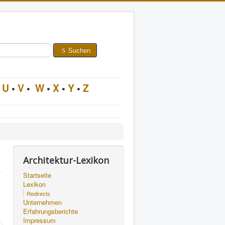
Suchen
U
•
V
•
W
•
X
•
Y
•
Z
Architektur-Lexikon
Startseite
Lexikon
Redirects
Unternehmen
Erfahrungsberichte
Impressum