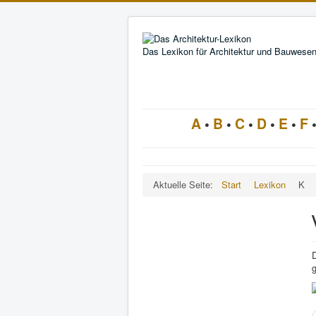
Das Lexikon für Architektur und Bauwese
A
•
B
•
C
•
D
•
E
•
F
Aktuelle Seite:
Start
Lexikon
K
D
g