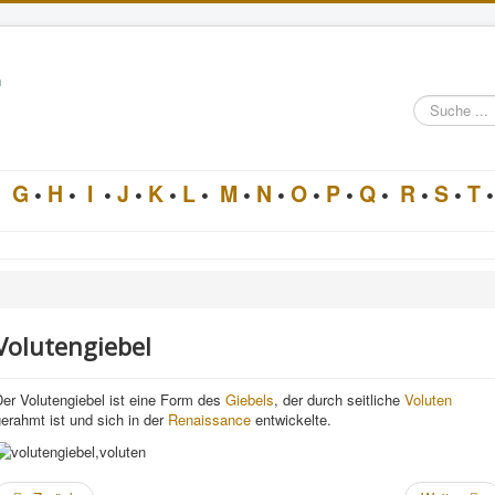
n
Suche
im
Architektur-
Lexikon
•
G
•
H
•
I
•
J
•
K
•
L
•
M
•
N
•
O
•
P
•
Q
•
R
•
S
•
T
•
Volutengiebel
er Volutengiebel ist eine Form des
Giebels
, der durch seitliche
Voluten
erahmt ist und sich in der
Renaissance
entwickelte.