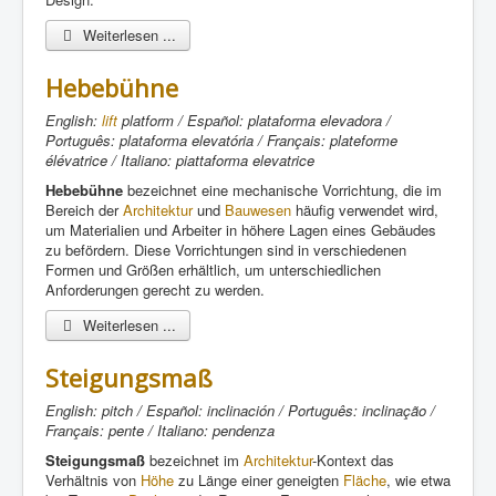
Weiterlesen ...
Hebebühne
English:
lift
platform / Español: plataforma elevadora /
Português: plataforma elevatória / Français: plateforme
élévatrice / Italiano: piattaforma elevatrice
Hebebühne
bezeichnet eine mechanische Vorrichtung, die im
Bereich der
Architektur
und
Bauwesen
häufig verwendet wird,
um Materialien und Arbeiter in höhere Lagen eines Gebäudes
zu befördern. Diese Vorrichtungen sind in verschiedenen
Formen und Größen erhältlich, um unterschiedlichen
Anforderungen gerecht zu werden.
Weiterlesen ...
Steigungsmaß
English: pitch / Español: inclinación / Português: inclinação /
Français: pente / Italiano: pendenza
Steigungsmaß
bezeichnet im
Architektur
-Kontext das
Verhältnis von
Höhe
zu Länge einer geneigten
Fläche
, wie etwa