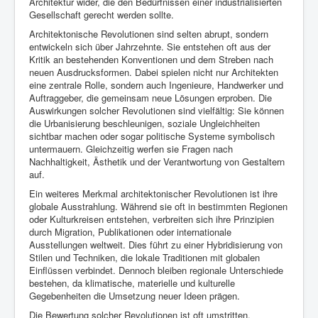
Architektur wider, die den Bedürfnissen einer industrialisierten
Gesellschaft gerecht werden sollte.
Architektonische Revolutionen sind selten abrupt, sondern
entwickeln sich über Jahrzehnte. Sie entstehen oft aus der
Kritik an bestehenden Konventionen und dem Streben nach
neuen Ausdrucksformen. Dabei spielen nicht nur Architekten
eine zentrale Rolle, sondern auch Ingenieure, Handwerker und
Auftraggeber, die gemeinsam neue Lösungen erproben. Die
Auswirkungen solcher Revolutionen sind vielfältig: Sie können
die Urbanisierung beschleunigen, soziale Ungleichheiten
sichtbar machen oder sogar politische Systeme symbolisch
untermauern. Gleichzeitig werfen sie Fragen nach
Nachhaltigkeit, Ästhetik und der Verantwortung von Gestaltern
auf.
Ein weiteres Merkmal architektonischer Revolutionen ist ihre
globale Ausstrahlung. Während sie oft in bestimmten Regionen
oder Kulturkreisen entstehen, verbreiten sich ihre Prinzipien
durch Migration, Publikationen oder internationale
Ausstellungen weltweit. Dies führt zu einer Hybridisierung von
Stilen und Techniken, die lokale Traditionen mit globalen
Einflüssen verbindet. Dennoch bleiben regionale Unterschiede
bestehen, da klimatische, materielle und kulturelle
Gegebenheiten die Umsetzung neuer Ideen prägen.
Die Bewertung solcher Revolutionen ist oft umstritten.