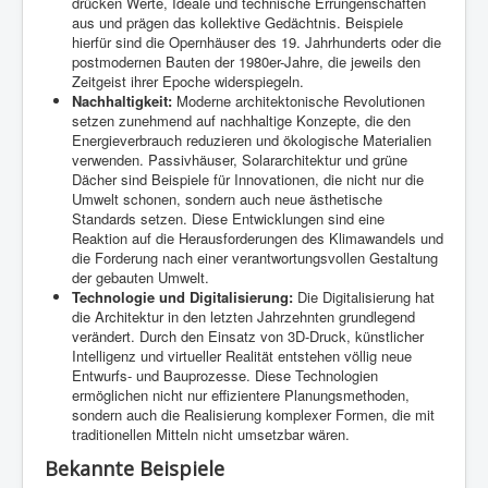
drücken Werte, Ideale und technische Errungenschaften
aus und prägen das kollektive Gedächtnis. Beispiele
hierfür sind die Opernhäuser des 19. Jahrhunderts oder die
postmodernen Bauten der 1980er-Jahre, die jeweils den
Zeitgeist ihrer Epoche widerspiegeln.
Nachhaltigkeit:
Moderne architektonische Revolutionen
setzen zunehmend auf nachhaltige Konzepte, die den
Energieverbrauch reduzieren und ökologische Materialien
verwenden. Passivhäuser, Solararchitektur und grüne
Dächer sind Beispiele für Innovationen, die nicht nur die
Umwelt schonen, sondern auch neue ästhetische
Standards setzen. Diese Entwicklungen sind eine
Reaktion auf die Herausforderungen des Klimawandels und
die Forderung nach einer verantwortungsvollen Gestaltung
der gebauten Umwelt.
Technologie und Digitalisierung:
Die Digitalisierung hat
die Architektur in den letzten Jahrzehnten grundlegend
verändert. Durch den Einsatz von 3D-Druck, künstlicher
Intelligenz und virtueller Realität entstehen völlig neue
Entwurfs- und Bauprozesse. Diese Technologien
ermöglichen nicht nur effizientere Planungsmethoden,
sondern auch die Realisierung komplexer Formen, die mit
traditionellen Mitteln nicht umsetzbar wären.
Bekannte Beispiele