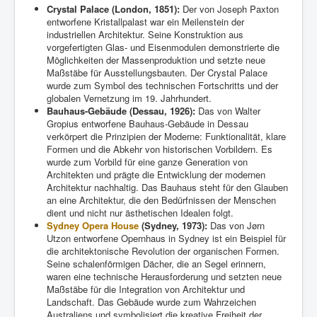
Crystal Palace (London, 1851):
Der von Joseph Paxton
entworfene Kristallpalast war ein Meilenstein der
industriellen Architektur. Seine Konstruktion aus
vorgefertigten Glas- und Eisenmodulen demonstrierte die
Möglichkeiten der Massenproduktion und setzte neue
Maßstäbe für Ausstellungsbauten. Der Crystal Palace
wurde zum Symbol des technischen Fortschritts und der
globalen Vernetzung im 19. Jahrhundert.
Bauhaus-Gebäude (Dessau, 1926):
Das von Walter
Gropius entworfene Bauhaus-Gebäude in Dessau
verkörpert die Prinzipien der Moderne: Funktionalität, klare
Formen und die Abkehr von historischen Vorbildern. Es
wurde zum Vorbild für eine ganze Generation von
Architekten und prägte die Entwicklung der modernen
Architektur nachhaltig. Das Bauhaus steht für den Glauben
an eine Architektur, die den Bedürfnissen der Menschen
dient und nicht nur ästhetischen Idealen folgt.
Sydney Opera House
(Sydney, 1973):
Das von Jørn
Utzon entworfene Opernhaus in Sydney ist ein Beispiel für
die architektonische Revolution der organischen Formen.
Seine schalenförmigen Dächer, die an Segel erinnern,
waren eine technische Herausforderung und setzten neue
Maßstäbe für die Integration von Architektur und
Landschaft. Das Gebäude wurde zum Wahrzeichen
Australiens und symbolisiert die kreative Freiheit der