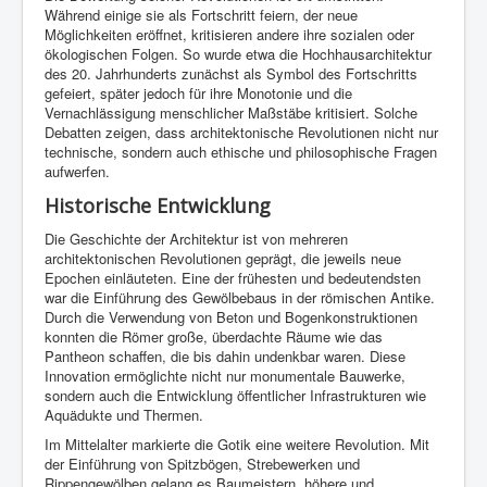
Während einige sie als Fortschritt feiern, der neue
Möglichkeiten eröffnet, kritisieren andere ihre sozialen oder
ökologischen Folgen. So wurde etwa die Hochhausarchitektur
des 20. Jahrhunderts zunächst als Symbol des Fortschritts
gefeiert, später jedoch für ihre Monotonie und die
Vernachlässigung menschlicher Maßstäbe kritisiert. Solche
Debatten zeigen, dass architektonische Revolutionen nicht nur
technische, sondern auch ethische und philosophische Fragen
aufwerfen.
Historische Entwicklung
Die Geschichte der Architektur ist von mehreren
architektonischen Revolutionen geprägt, die jeweils neue
Epochen einläuteten. Eine der frühesten und bedeutendsten
war die Einführung des Gewölbebaus in der römischen Antike.
Durch die Verwendung von Beton und Bogenkonstruktionen
konnten die Römer große, überdachte Räume wie das
Pantheon schaffen, die bis dahin undenkbar waren. Diese
Innovation ermöglichte nicht nur monumentale Bauwerke,
sondern auch die Entwicklung öffentlicher Infrastrukturen wie
Aquädukte und Thermen.
Im Mittelalter markierte die Gotik eine weitere Revolution. Mit
der Einführung von Spitzbögen, Strebewerken und
Rippengewölben gelang es Baumeistern, höhere und