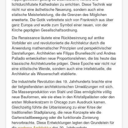
lichtdurchflutete Kathedralen zu errichten. Diese Technik war
nicht nur eine ästhetische Neuerung, sondern auch eine
statische Meisterleistung, die die Grenzen des Möglichen
erweiterte. Die Gotik verbreitete sich von Frankreich aus über
ganz Europa und wurde zum Symbol einer neuen, von der
Kirche geprägten Gesellschaftsordnung.
Die Renaissance läutete eine Rückbesinnung auf antike
Vorbilder ein und revolutionierte die Architektur durch die
Anwendung mathematischer Prinzipien und perspektivischer
Darstellungen. Architekten wie Filippo Brunelleschi und Andrea
Palladio entwickelten neue Proportionslehren, die bis heute das
klassische Architekturerbe prägen. Diese Epoche war nicht nur
eine stilistische Wende, sondern auch eine intellektuelle, die
Architektur als Wissenschaft etablierte.
Die industrielle Revolution des 19. Jahrhunderts brachte eine
der tiefgreifendsten architektonischen Umwälzungen mit sich.
Die Massenproduktion von Stahl und Glas ermöglichte völlig
neue Bauformen, wie sie etwa in den Kristallpalästen oder den
ersten Wolkenkratzern in Chicago zum Ausdruck kamen.
Gleichzeitig führte die Urbanisierung zu einer Krise der
traditionellen Stadtplanung, die neue Konzepte wie die
Gartenstadtbewegung oder die funktionale Zonierung
hervorbrachte. Diese Entwicklungen legten den Grundstein für
die
moderne Architektur
des 20. Jahrhunderts.