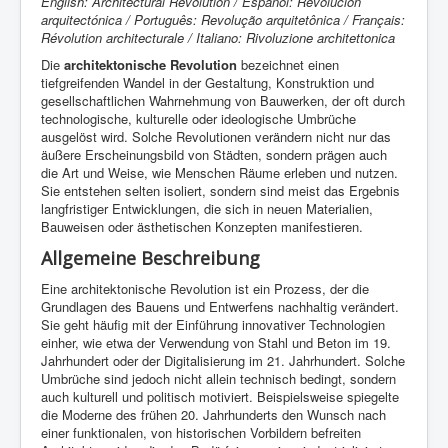
English: Architectural Revolution / Español: Revolución
arquitectónica / Português: Revolução arquitetônica / Français:
Révolution architecturale / Italiano: Rivoluzione architettonica
Die
architektonische Revolution
bezeichnet einen
tiefgreifenden Wandel in der Gestaltung, Konstruktion und
gesellschaftlichen Wahrnehmung von Bauwerken, der oft durch
technologische, kulturelle oder ideologische Umbrüche
ausgelöst wird. Solche Revolutionen verändern nicht nur das
äußere Erscheinungsbild von Städten, sondern prägen auch
die Art und Weise, wie Menschen Räume erleben und nutzen.
Sie entstehen selten isoliert, sondern sind meist das Ergebnis
langfristiger Entwicklungen, die sich in neuen Materialien,
Bauweisen oder ästhetischen Konzepten manifestieren.
Allgemeine Beschreibung
Eine architektonische Revolution ist ein Prozess, der die
Grundlagen des Bauens und Entwerfens nachhaltig verändert.
Sie geht häufig mit der Einführung innovativer Technologien
einher, wie etwa der Verwendung von Stahl und Beton im 19.
Jahrhundert oder der Digitalisierung im 21. Jahrhundert. Solche
Umbrüche sind jedoch nicht allein technisch bedingt, sondern
auch kulturell und politisch motiviert. Beispielsweise spiegelte
die Moderne des frühen 20. Jahrhunderts den Wunsch nach
einer funktionalen, von historischen Vorbildern befreiten