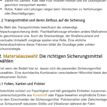
Säcke mit Zement, Kalk oder Putz müssen trocken und vor Druckspitzen
geschützt transportiert werden.
Rohre, Kabel und Leitungen neigen beim Verrutschen zu Verformungen
oder Beschädigungen.
1.2 Transportmittel und deren Einfluss auf die Sicherung
ie Wahl des Transportmittels beeinflusst die notwendige
Verpackungssicherung direkt. Flachbettfahrzeuge erfordern andere Maßnahme
als geschlossene Lkw. Auch die Streckenlänge, der Straßenzustand und
ventuelle Umlade停 vorgänge spielen eine Rolle. Eine ehrliche
estandsaufnahme dieser Faktoren bildet die Grundlage jeder soliden
chutzstrategie.
2.
Materialauswahl
: Die richtigen Sicherungsmittel
wählen
rst wenn der Bedarf klar ist, lassen sich die passenden Sicherungsmittel
uswählen. Eine durchdachte Kombination verschiedener Hilfsmittel bietet den
wirksamsten Schutz.
2.1 Folien, Kanten und Polster
tretchfolie schützt vor Feuchtigkeit und hält gestapelte Einheiten zusammen.
Kantenschutzprofile aus
Kunststoff
oder Pappe bewahren empfindliche Ecken
vor dem Einschneiden der Sicherungsmittel. Polstermatten oder Zwischenlage
aus Schaumstoff reduzieren Stöße und Vibrationen während der Fahrt.