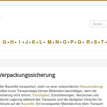
n
Suche
im
Architektur-
Lexikon
•
G
•
H
•
I
•
J
•
K
•
L
•
M
•
N
•
O
•
P
•
Q
•
R
•
S
•
T
•
Verpackungssicherung
er Baustoffe transportiert, steht vor einer unterschätzten
Herausforderung
:
Selbst kurze Transportwege können Materialien beschädigen, wenn die
Sicherung nicht stimmt.
Feuchtigkeit
, Erschütterungen, Verrutschen und
alsche Lagerung während des Transports sind die häufigsten Ursachen für
erluste auf der
Baustelle
. Ein konsequenter Materialschutz beim Transport