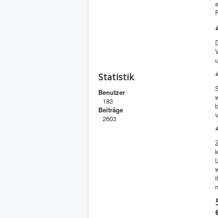
a
F
D
V
Statistik
Benutzer
w
183
Beiträge
2603
k
i