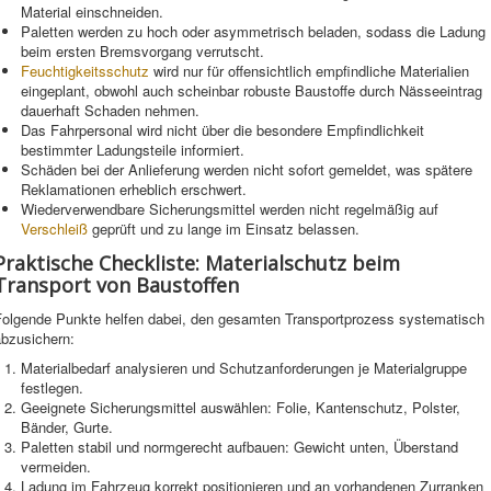
Material einschneiden.
Paletten werden zu hoch oder asymmetrisch beladen, sodass die Ladung
beim ersten Bremsvorgang verrutscht.
Feuchtigkeitsschutz
wird nur für offensichtlich empfindliche Materialien
eingeplant, obwohl auch scheinbar robuste Baustoffe durch Nässeeintrag
dauerhaft Schaden nehmen.
Das Fahrpersonal wird nicht über die besondere Empfindlichkeit
bestimmter Ladungsteile informiert.
Schäden bei der Anlieferung werden nicht sofort gemeldet, was spätere
Reklamationen erheblich erschwert.
Wiederverwendbare Sicherungsmittel werden nicht regelmäßig auf
Verschleiß
geprüft und zu lange im Einsatz belassen.
Praktische Checkliste: Materialschutz beim
Transport von Baustoffen
Folgende Punkte helfen dabei, den gesamten Transportprozess systematisch
abzusichern:
Materialbedarf analysieren und Schutzanforderungen je Materialgruppe
festlegen.
Geeignete Sicherungsmittel auswählen: Folie, Kantenschutz, Polster,
Bänder, Gurte.
Paletten stabil und normgerecht aufbauen: Gewicht unten, Überstand
vermeiden.
Ladung im Fahrzeug korrekt positionieren und an vorhandenen Zurranken