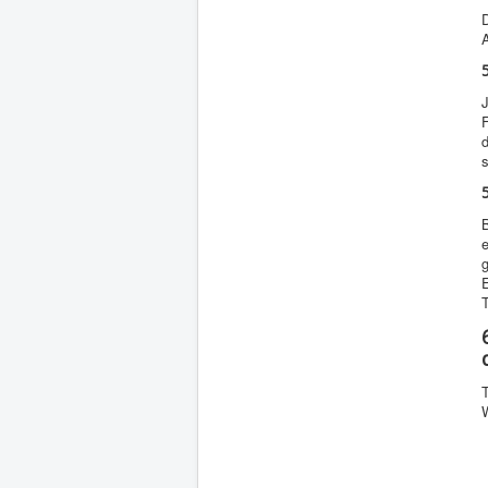
D
A
J
F
d
e
T
T
W