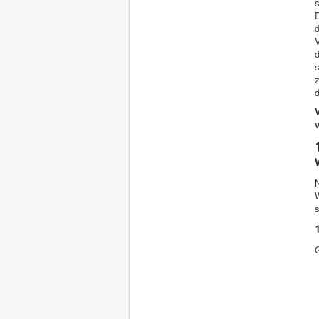
s
V
d
N
W