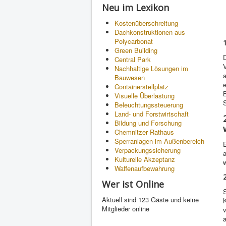
Neu im Lexikon
Kostenüberschreitung
Dachkonstruktionen aus
Polycarbonat
Green Building
D
Central Park
Nachhaltige Lösungen im
Bauwesen
e
Containerstellplatz
B
Visuelle Überlastung
S
Beleuchtungssteuerung
Land- und Forstwirtschaft
Bildung und Forschung
Chemnitzer Rathaus
Sperranlagen im Außenbereich
E
Verpackungssicherung
a
Kulturelle Akzeptanz
Waffenaufbewahrung
Wer ist Online
S
Aktuell sind 123 Gäste und keine
Mitglieder online