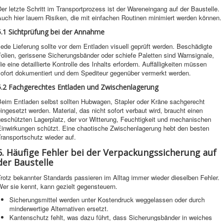
er letzte Schritt im Transportprozess ist der Wareneingang auf der Baustelle.
uch hier lauern Risiken, die mit einfachen Routinen minimiert werden können
5.1 Sichtprüfung bei der Annahme
ede Lieferung sollte vor dem Entladen visuell geprüft werden. Beschädigte
olien, gerissene Sicherungsbänder oder schiefe Paletten sind Warnsignale,
ie eine detaillierte Kontrolle des Inhalts erfordern. Auffälligkeiten müssen
sofort dokumentiert und dem Spediteur gegenüber vermerkt werden.
5.2 Fachgerechtes Entladen und Zwischenlagerung
Beim Entladen selbst sollten Hubwagen, Stapler oder Kräne sachgerecht
ingesetzt werden. Material, das nicht sofort verbaut wird, braucht einen
geschützten Lagerplatz, der vor Witterung, Feuchtigkeit und mechanischen
Einwirkungen schützt. Eine chaotische Zwischenlagerung hebt den besten
ransportschutz wieder auf.
6. Häufige Fehler bei der Verpackungssicherung auf
der Baustelle
rotz bekannter Standards passieren im Alltag immer wieder dieselben Fehler.
er sie kennt, kann gezielt gegensteuern.
Sicherungsmittel werden unter Kostendruck weggelassen oder durch
minderwertige Alternativen ersetzt.
Kantenschutz fehlt, was dazu führt, dass Sicherungsbänder in weiches