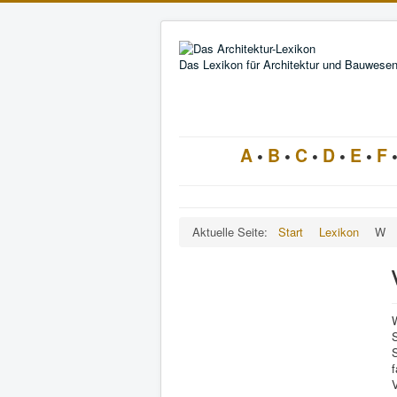
Das Lexikon für Architektur und Bauwese
A
•
B
•
C
•
D
•
E
•
F
Aktuelle Seite:
Start
Lexikon
W
W
f
V