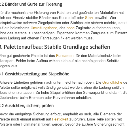
2.2 Bänder und Gurte zur Fixierung
ür die mechanische Fixierung von Paletten und gebündelten Materialien hat
ich der Einsatz stabiler Bänder aus Kunststoff oder
Stahl
bewährt. Wer
eispielsweise schwere Ziegelpaletten oder Stahlpakete sichern möchte, setzt
uf ein belastbares
Umreifungsband
, das
hohe
Zugkräfte aufnehmen kann,
ohne das Material zu beschädigen. Ergänzend kommen Zurrgurte zum Einsatz
wenn Ladung auf offenen Fahrzeugen fixiert werden muss.
3. Palettenaufbau: Stabile Grundlage schaffen
ine gut gesicherte Palette ist das
Fundament
für den Materialschutz beim
ransport. Fehler beim Aufbau wirken sich auf alle nachfolgenden Schritte
egativ aus.
3.1 Gewichtsverteilung und Stapelhöhe
Schwere Einheiten gehören nach unten, leichte nach oben. Die
Grundfläche
de
alette sollte möglichst vollständig genutzt werden, ohne die Ladung seitlich
überstehen zu lassen. Zu hohe Stapel erhöhen den Schwerpunkt und damit di
Kipptendenz beim Bremsen oder Kurvenfahren erheblich.
3.2 Ausrichten, sichern, prüfen
evor die endgültige Sicherung erfolgt, empfiehlt es sich, alle Elemente der
Palette noch einmal manuell auf
Festigkeit
zu prüfen. Lose Teile sollten mit
olstern oder Füllmaterial fixiert werden, bevor die äußere Sicherungsschicht