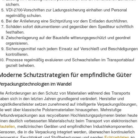
sichern.
VDI-2700-Vorschriften zur Ladungssicherung einhalten und Personal
regelmäßig schulen.
Bei der Anlieferung eine Sichtprüfung vor dem Entladen durchführen.
Schäden sofort dokumentieren und gegenüber dem Spediteur schriftlich
festhalten.
Zwischenlagerung auf der Baustelle witterungsgeschützt und geordnet
organisieren.
Sicherungsmittel nach jedem Einsatz auf Verschleiß und Beschädigungen
kontrollieren.
Prozesse regelmäßig evaluieren und Schwachstellen im Transportablauf
gezielt beheben.
Moderne Schutzstrategien für empfindliche Güter
Verpackungstechnologien im Wandel
Die Anforderungen an den Schutz von Materialien während des Transports
aben sich in den letzten Jahren grundlegend verändert. Hersteller und
ogistikdienstleister setzen zunehmend auf intelligente Verpackungslösungen,
ie weit über klassische Polstermaterialien hinausgehen. Mehrstufige
Verbundverpackungen aus recycelbaren Hochleistungspolymeren bieten heute
inen deutlich verbesserten Materialschutz beim Transport von elektronischen
auteilen
, medizinischen Geräten und empfindlichen Industriekomponenten.
ensoren, die in die Verpackung integriert werden, überwachen kontinuierlich
Temperatur, Feuchtigkeit und Stoßbelastungen und senden
Echtzeitdaten
an