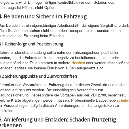
ufgebracht wird. Ein regelmäßiger Kontrollblick vor dem Beladen des
ahrzeugs ist Pflicht, nicht Option.
4. Beladen und Sichern im Fahrzeug
as Beladen ist ein eigenständiger Arbeitsschritt, der eigene Sorgfalt erfordert
iele Schäden entstehen nicht durch den Transport selbst, sondern durch
unzureichende Fixierung beim Einladen.
4.1 Reihenfolge und Positionierung
Schwere, standfeste Ladung sollte nahe der Fahrzeugachsen positioniert
erden, um die Fahrdynamik nicht negativ zu beeinflussen. Leichte oder
bruchempfindliche Teile kommen in sichere
Nischen
oder werden abschließen
verladen, sodass sie keinem Druck von außen ausgesetzt sind.
4.2 Sicherungspunkte und Zurrvorschriften
Zurranker und Verzurrösen im Fahrzeug sind für diesen Zweck da und sollten
onsequent genutzt werden. Die einschlägigen Vorschriften zur
Ladungssicherung, insbesondere die Vorgaben aus der VDI 2700, legen fest,
welche Kräfte abgefangen werden müssen. Professionelle Baubetriebe
schule
hr Personal regelmäßig in diesen Anforderungen, um Haftungsrisiken zu
minimieren.
5. Anlieferung und Entladen: Schäden frühzeitig
erkennen