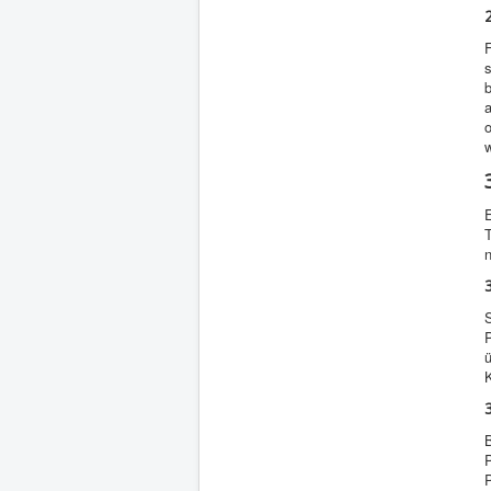
F
s
b
a
E
T
n
P
B
P