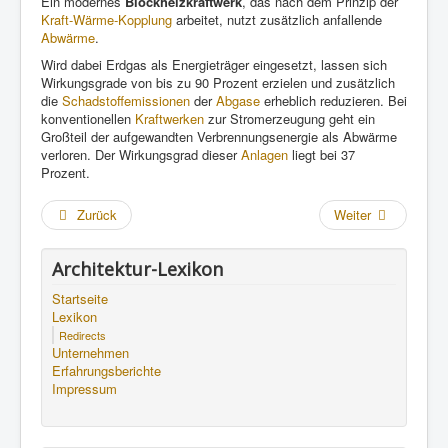
Ein modernes
Blockheizkraftwerk
, das nach dem Prinzip der
Kraft-Wärme-Kopplung
arbeitet, nutzt zusätzlich anfallende
Abwärme
.
Wird dabei Erdgas als Energieträger eingesetzt, lassen sich
Wirkungsgrade von bis zu 90 Prozent erzielen und zusätzlich
die
Schadstoffemissionen
der
Abgase
erheblich reduzieren. Bei
konventionellen
Kraftwerken
zur Stromerzeugung geht ein
Großteil der aufgewandten Verbrennungsenergie als Abwärme
verloren. Der Wirkungsgrad dieser
Anlagen
liegt bei 37
Prozent.
Zurück
Weiter
Architektur-Lexikon
Startseite
Lexikon
Redirects
Unternehmen
Erfahrungsberichte
Impressum