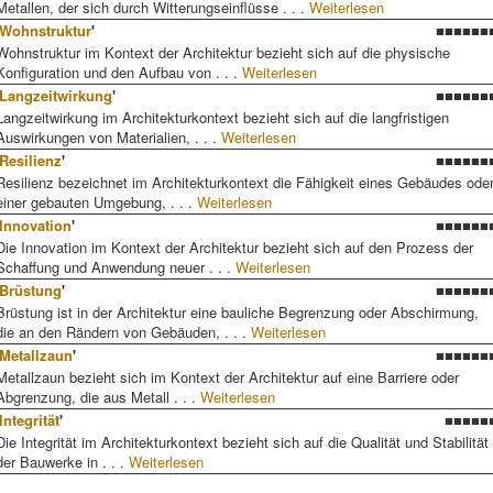
Metallen, der sich durch Witterungseinflüsse . . .
Weiterlesen
Wohnstruktur
'
■■■■■■
Wohnstruktur im Kontext der Architektur bezieht sich auf die physische
Konfiguration und den Aufbau von . . .
Weiterlesen
Langzeitwirkung
'
■■■■■■
Langzeitwirkung im Architekturkontext bezieht sich auf die langfristigen
Auswirkungen von Materialien, . . .
Weiterlesen
Resilienz
'
■■■■■■
Resilienz bezeichnet im Architekturkontext die Fähigkeit eines Gebäudes ode
einer gebauten Umgebung, . . .
Weiterlesen
Innovation
'
■■■■■■
Die Innovation im Kontext der Architektur bezieht sich auf den Prozess der
Schaffung und Anwendung neuer . . .
Weiterlesen
Brüstung
'
■■■■■■
Brüstung ist in der Architektur eine bauliche Begrenzung oder Abschirmung,
die an den Rändern von Gebäuden, . . .
Weiterlesen
Metallzaun
'
■■■■■■
Metallzaun bezieht sich im Kontext der Architektur auf eine Barriere oder
Abgrenzung, die aus Metall . . .
Weiterlesen
Integrität
'
■■■■■
Die Integrität im Architekturkontext bezieht sich auf die Qualität und Stabilität
der Bauwerke in . . .
Weiterlesen