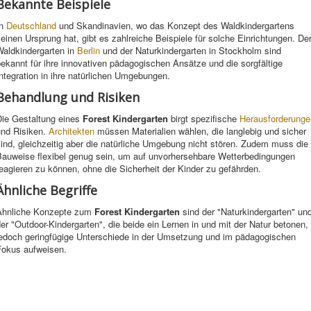
Bekannte Beispiele
In
Deutschland
und Skandinavien, wo das Konzept des Waldkindergartens
einen Ursprung hat, gibt es zahlreiche Beispiele für solche Einrichtungen. De
Waldkindergarten in
Berlin
und der Naturkindergarten in Stockholm sind
ekannt für ihre innovativen pädagogischen Ansätze und die sorgfältige
ntegration in ihre natürlichen Umgebungen.
Behandlung und Risiken
Die Gestaltung eines
Forest Kindergarten
birgt spezifische
Herausforderunge
und Risiken.
Architekten
müssen Materialien wählen, die langlebig und sicher
ind, gleichzeitig aber die natürliche Umgebung nicht stören. Zudem muss die
Bauweise flexibel genug sein, um auf unvorhersehbare Wetterbedingungen
eagieren zu können, ohne die Sicherheit der Kinder zu gefährden.
Ähnliche Begriffe
Ähnliche Konzepte zum
Forest Kindergarten
sind der "Naturkindergarten" un
er "Outdoor-Kindergarten", die beide ein Lernen in und mit der Natur betonen,
jedoch geringfügige Unterschiede in der Umsetzung und im pädagogischen
Fokus aufweisen.