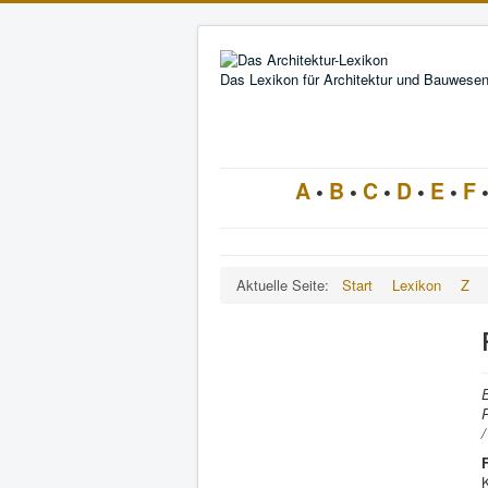
Das Lexikon für Architektur und Bauwese
A
•
B
•
C
•
D
•
E
•
F
Aktuelle Seite:
Start
Lexikon
Z
P
/
K