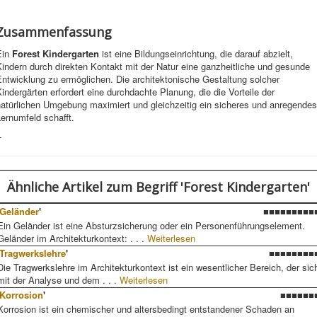
Zusammenfassung
Ein
Forest Kindergarten
ist eine Bildungseinrichtung, die darauf abzielt,
indern durch direkten Kontakt mit der Natur eine ganzheitliche und gesunde
ntwicklung zu ermöglichen. Die architektonische Gestaltung solcher
indergärten erfordert eine durchdachte Planung, die die Vorteile der
natürlichen Umgebung maximiert und gleichzeitig ein sicheres und anregendes
ernumfeld schafft.
-
Ähnliche Artikel
zum Begriff 'Forest Kindergarten'
Geländer
'
■■■■■■■■■
Ein Geländer ist eine Absturzsicherung oder ein Personenführungselement.
Geländer im Architekturkontext: . . .
Weiterlesen
Tragwerkslehre
'
■■■■■■■■
Die Tragwerkslehre im Architekturkontext ist ein wesentlicher Bereich, der sic
mit der Analyse und dem . . .
Weiterlesen
Korrosion
'
■■■■■■
Korrosion ist ein chemischer und altersbedingt entstandener Schaden an