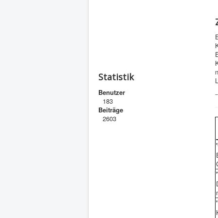
K
E
K
Statistik
L
Benutzer
-
183
Beiträge
2603
'
'
'