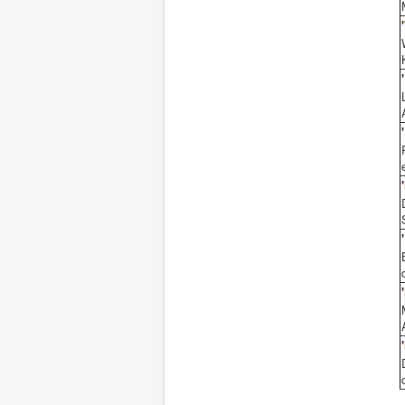
'
'
'
'
'
'
'