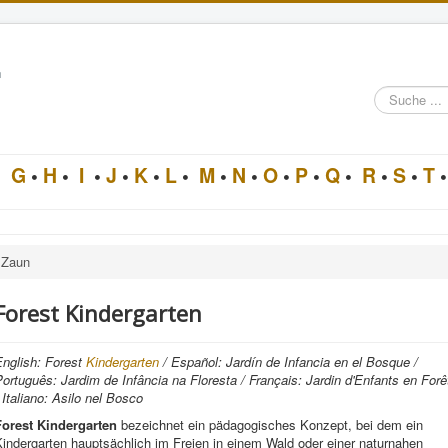
n
Suche
im
Architektur-
Lexikon
•
G
•
H
•
I
•
J
•
K
•
L
•
M
•
N
•
O
•
P
•
Q
•
R
•
S
•
T
•
Zaun
Forest Kindergarten
English: Forest
Kindergarten
/ Español: Jardín de Infancia en el Bosque /
ortuguês: Jardim de Infância na Floresta / Français: Jardin d'Enfants en Forê
 Italiano: Asilo nel Bosco
Forest Kindergarten
bezeichnet ein pädagogisches Konzept, bei dem ein
indergarten hauptsächlich im Freien in einem Wald oder einer naturnahen