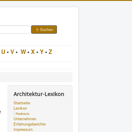
Suchen
U
•
V
•
W
•
X
•
Y
•
Z
Architektur-Lexikon
Startseite
Lexikon
t
Redirects
Unternehmen
Erfahrungsberichte
Impressum