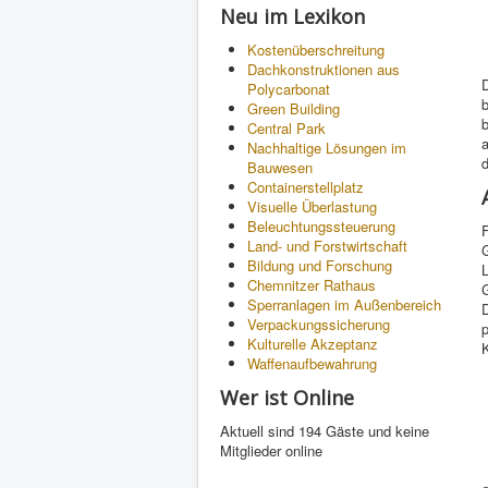
Neu im Lexikon
Kostenüberschreitung
Dachkonstruktionen aus
D
Polycarbonat
b
Green Building
b
Central Park
a
Nachhaltige Lösungen im
d
Bauwesen
Containerstellplatz
Visuelle Überlastung
Beleuchtungssteuerung
F
Land- und Forstwirtschaft
Bildung und Forschung
Chemnitzer Rathaus
G
Sperranlagen im Außenbereich
D
Verpackungssicherung
Kulturelle Akzeptanz
K
Waffenaufbewahrung
Wer ist Online
Aktuell sind 194 Gäste und keine
Mitglieder online